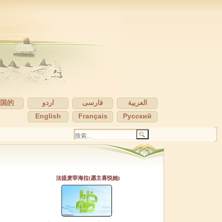
中国的
اردو
فارسی
العربية
English
Français
Pусский
法提麦宰海拉(愿主喜悦她)