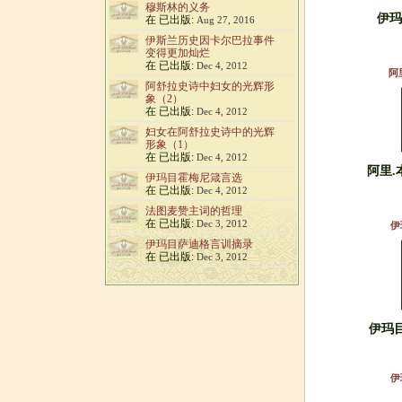
穆斯林的义务
伊玛
在 已出版:
Aug 27, 2016
伊斯兰历史因卡尔巴拉事件
变得更加灿烂
在 已出版:
Dec 4, 2012
阿
阿舒拉史诗中妇女的光辉形
象（2）
在 已出版:
Dec 4, 2012
妇女在阿舒拉史诗中的光辉
形象（1）
在 已出版:
Dec 4, 2012
阿里.
伊玛目霍梅尼箴言选
在 已出版:
Dec 4, 2012
法图麦赞主词的哲理
在 已出版:
Dec 3, 2012
伊
伊玛目萨迪格言训摘录
在 已出版:
Dec 3, 2012
伊玛目
伊