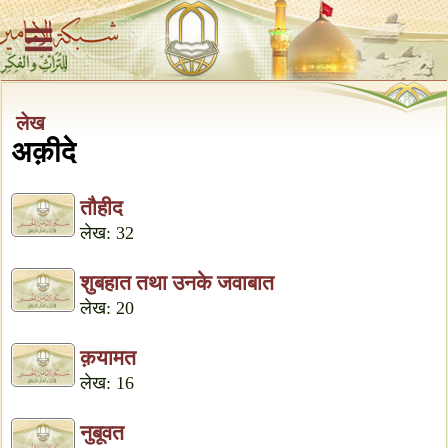
लेख
अक़ीदे
तौहीद
लेख: 32
शुबहात तथा उनके जवाबात
लेख: 20
क़यामत
लेख: 16
नुबूवत