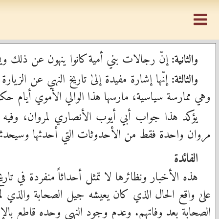
إنّ رجالات بني أمية كانوا ينهون عن ذلك ويس
والثانية:
إنّها إشارة مفيدة إلىٰ تاريخ النهي عن الزي
والثالثة:
وهي ممارسة سياسية، مارسها هذا الوالي الأموي أيام حكو
يؤكد هذا جواب أبي أيوب الأنصاري لمروان، وفيه التص
مروان واحدة فقط من الأحدوثات التي أحدثها وسيحدثها 
الفائدة
هذه الأخبار ونظائرها لا تمثل أحداثاً منفردة في تا
علىٰ واقع الحال الذي كان يعيشه جيل الصحابة والذي 
الصحابة بعد وفاتهم. وعدم وجود النهي وحده قاطع بالإث