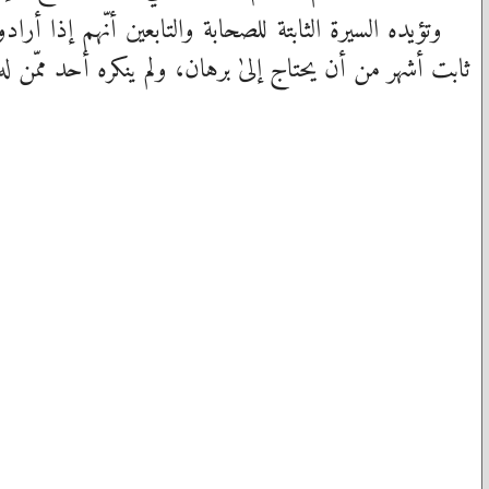
وتؤيده السيرة الثابتة للصحابة والتابعين أنّهم إذا أرا
ثابت أشهر من أن يحتاج إلىٰ برهان، ولم ينكره أحد ممّن 