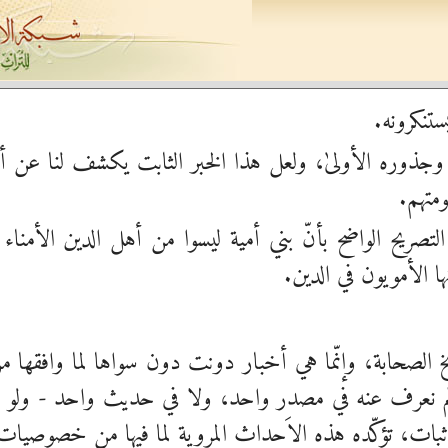
تنكرونه.
ارة وجذوره الأولىٰ، ولعل هذا الخبر الثابت يكشف لنا عن 
متهم.
ريح الواضح بأنّ بني أمية ليسوا من أهل الدين الأمناء عل
الأمويون في الدين.
ريخ الصحابة، وإنّما هي أخبار دونت دون سواها لما وافقه
لم نعرف عنه في مصدر واحد، ولا في حديث واحد - ولو مو
بات، تؤكِّده هذه الاَحداث المروية لما فيها من خصوصيات