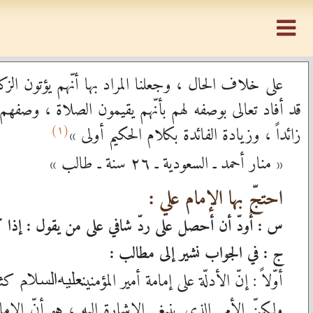
على خلاف الحال ، وجعلنا المراد بها أنّهم يؤتون الزك
قد أفاد تعالى بوصفه لهم بأنّهم يقيمون الصلاة ، وصفهم ب
(١)
زائداً ، وزيادة الفائدة بكلام الحكيم أولى »
« منار أحمد ـ السعودية ـ ٢٦ سنة ـ طالب »
احتجّ بها الإمام علي :
س : أُودّ أن أحصل على ردّ شافي على من يقول : إذا كنت
ج : في الجواب نشير إلى مطالب :
أوّلاً : إنّ الأدلّة على إمامة أمير المؤمنين
كثير
عليه‌السلام
ولكنّ الأمر الذي ينبغي الإشارة إليه ، هو أنّ الإما