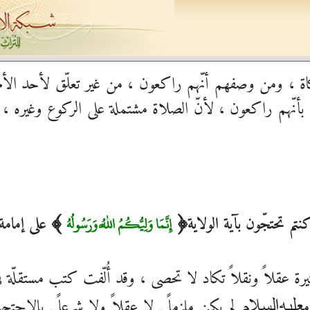
اة ، ومن وصفهم أنّهم راكعون ، من غير تعلّق لأحد الأمرين
أنّهم راكعون ، لأنّ الصلاة مشتملة على الركوع وغيره ، وإذ
م تحتجّون بآية الولاية
على إمامة 
إِنَّمَا وَلِيُّكُمُ اللَّهُ وَرَسُولُهُ
)
(
ة عقلاً ونقلاً تكاد لا تحصى ، وقد أُلّفت كتب مستقلّة في
م
لم يكن ملزماً ـ لا عقلاً ولا شرعاً ـ بالاحتجا
عليه‌السلام