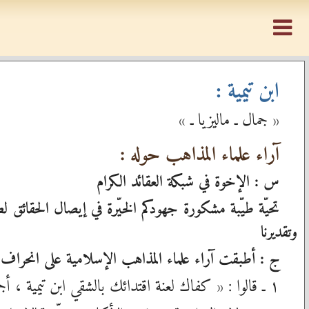
ابن تيمية :
« جمال ـ ماليزيا ـ »
آراء علماء المذاهب حوله :
س : الإخوة في شبكة العقائد الكرام
تحيّة طيّبة مشكورة جهودكم الخيّرة في إيصال الحقائق لط
وتقديرنا
ج : أطبقت آراء علماء المذاهب الإسلامية على انحراف وض
١ ـ قالوا : « كفاك لعنة اقتدائك بالشقي ابن تيمية ، أجمع علماء عصره على ضلاله وحبسه ، ونودي من كان على عقيدة ابن تيمية حل ماله ودمه »