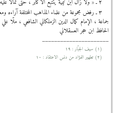
٢ ـ « ولا زال ابن تيمية يتتبع الأكابر ، حتّى تمالا عليه أهل عصره ، ففسّقوه وبدّعوه ، بل كفّره كثير منهم »
٣ ـ رفض مجموعة من علماء المذاهب المختلفة آراءه ومع
جماعة ، الإمام كمال الدين الزملكاني الشافعي ، ملّا علي
الحافظ ابن حجر العسقلاني
______________________
(١) سيف الجبّار : ١٩
(٢) تطهير الفؤاد من دنس الاعتقاد : ١٠