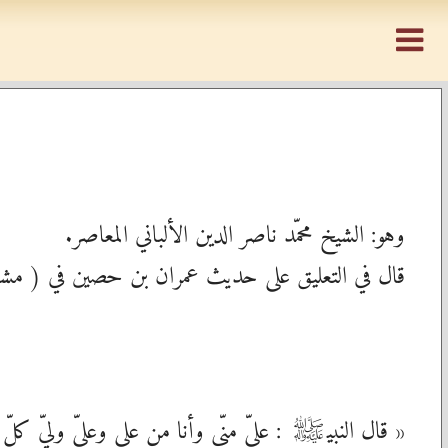
وهو: الشيخ محمّد ناصر الدين الألباني المعاصر.
قال في التعليق على حديث عمران بن حصين في ( مشك
« قال النبي
: عليّ منّي وأنا من علي وعليّ وليّ كل
صلى‌الله‌عليه‌وآله