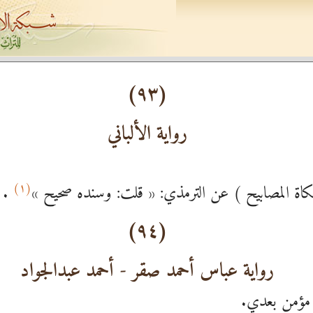
(٩٣)
رواية الألباني
(١)
اة المصابيح ) عن الترمذي: « قلت: وسنده صحيح »
.
(٩٤)
رواية عباس أحمد صقر - أحمد عبدالجواد
ّ مؤمن بعدي.