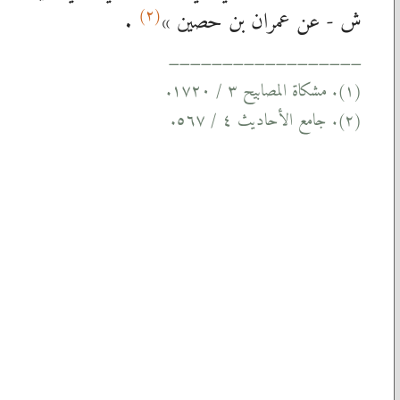
(٢)
ش - عن عمران بن حصين »
.
__________________
مشكاة المصابيح ٣ / ١٧٢٠.
(١).
جامع الأحاديث ٤ / ٥٦٧.
(٢).