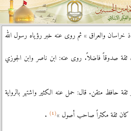
اذ خراسان والعراق » ثم روى عنه خبر رؤياه رسول الله
ّث بالكثير. وكان ثقة صدوقاً فاضلاً. روى عنه: ابن ناصر وابن الجوزي
قة حافظ متقن. قال: حمل عنه الكثير واشتهر بالرواية
(٤)
كر: كان ثقة مكثراً صاحب أصول »
.