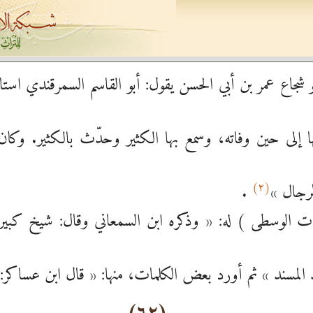
شجاع عمر بن أبي الحسن يقول: أبو القاسم السمرقندي است
: « قدم بغداد في سنة ٤٦٩ واستوطنها إلى حين وفاته، وسمع بها الكثير وحد
(٢)
لرجال »
.
ت الوسطى ) له: « وذكره ابن السمعاني وقال: شيخ كبير ث
فيد المسند » ثم أورد بعض الكلمات، منها: « قال ابن عسا