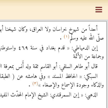
أحداً من شيوخ خراسان ولا العراق، وكان شيخنا أبو 
(١)
صلّى الله عليه وسلّم
.
إبن الدمياطي
وجماعة من الأئمة
قال أبو طاهر السلفي: أبو القاسم ثقة وله أُنس بمعرفة ا
السبكي: « الحافظ المسند » وفي هامشه عن ( الطبقا
(٣)
والذكاء وجودة الإسماع والإصغاء »
.
الذهبي: « إبن السمرقندي: الشيخ الإمام المحدّث الم