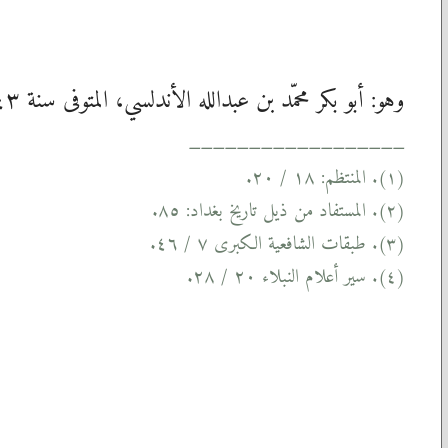
وهو: أبو بكر محمّد بن عبدالله الأندلسي، المتوفى سنة ٥٤٣. وقيل غير ذلك.
__________________
المنتظم: ١٨ / ٢٠.
(١).
المستفاد من ذيل تاريخ بغداد: ٨٥.
(٢).
طبقات الشافعية الكبرى ٧ / ٤٦.
(٣).
سير أعلام النبلاء ٢٠ / ٢٨.
(٤).