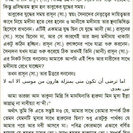
কিন্তু প্রসিদ্ধতম স্থান হল তাবুকের যুদ্ধের সময়।
তাবুকের যুদ্ধের সময় রাসূল (সা.) স্বয়ং সৈন্যদের নেতৃত্বের দায়িত্বভার
কাধে নিয়ে মদীনা হতে বের হলেন ও আলীকে মদীনায় তার স্থলাভিষিক্ত
হিসেবে রাখলেন। এটিই একমাত্র যুদ্ধ ছিল যে যুদ্ধে আলী (আ.) রাসূলের
(সা.) সাথে ছিলেন না, আর সে কারণেই তার জন্য মদীনায় থাকাটা
একটু কঠিন হচ্ছিল। রাসূল (সা.) রণাঙ্গনের পথে যাত্রা শুরু করলেন।
সৈন্যদল যখন যাত্রা শুরু করেছে ঠিক তখনই তিনি (আলী) রাসূল (সা.)-
এর নিকট গিয়ে বললেনঃ আমাকে আপনি এই শিশু আর নারীদের সাথে
মদীনায় রেখে যাচ্ছেন?
তখন রাসূল (সা.) তার উত্তরে বললেনঃ
اما ترضی أن تکون منی بمنزلة هارون من موسی الا انه لا
نبی بعدی
আমা তারজা আন তাকুনা মিন্নি বি মানযিলাতি হারুনা মিন মুসা ইল্লা
আন্নাহু লা নাবীয়্যা বা’দী।”
অর্থাৎ তুমি কি এতে সন্তুষ্ট নও যে, আমার সাথে তোমার সম্পর্ক ঠিক
তেমন যেমনটি মুসার সাথে হারুনের ছিল? শুধু এতটুকু পার্থক্য যে
আমার পরে আর নবী আসবে না। পবিত্র কোরআনে এভাবে বর্ণিত