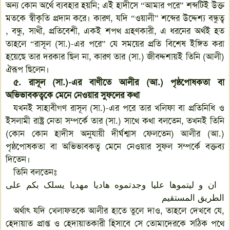
অন্য কোন অর্থে ব্যবহার হয়নি; এই হাদীসে “আমার পরে” শব্দটিই উক্ত
মতকে স্বীকৃতি প্রদান করে। কারণ, যদি “ওয়ালী” শব্দের উদ্দেশ্য বন্ধুত্ব
, বন্ধু, সাথী, প্রতিবেশী, একই শপথ গ্রহণকারী, এ ধরনের অর্থই হত
তাহলে “রাসূল (সা.)-এর পরে” যে সময়ের প্রতি বিশেষ ইঙ্গিত করা
হয়েছে তার দরকার ছিল না, কারণ তার (সা.) জীবদ্দশায়ই তিনি (আলী)
ঐরূপ ছিলেন।
৫. রাসূল (সা.)-এর বাণীতে আলীর (আ.) পৃষ্ঠপোষকতা বা
অভিভাবকত্বকে মেনে নেওয়ার সুফলের কথা
যখনই সাহাবীগণ রাসূল (সা.)-এর পরে তার খলিফা বা প্রতিনিধি ও
ইসলামী রাষ্ট্র নেতা সম্পর্কে তার (সা.) সাথে কথা বলতেন, তখনই তিনি
(কোন কোন হাদীস অনুযায়ী দীর্ঘশ্বাস ফেলতেন) আলীর (আ.)
পৃষ্ঠপোষকতা বা অভিভাবকত্ব মেনে নেওয়ার সুফল সম্পর্কে বক্তব্য
দিতেন।
তিনি বলতেনঃ
ان و لیتموها علیا وجدتموه هادیا مهدیا یسلک بکم علی
الطریق المستقیم
অর্থাৎ যদি খেলাফতকে আলীর হাতে তুলে দাও, তাহলে দেখবে যে,
হেদায়াত প্রাপ্ত ও হেদায়াতকারী হিসাবে সে তোমাদেরকে সঠিক পথে