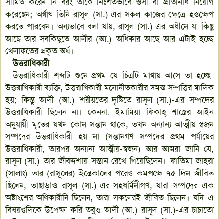
সীমিত করেন নি বরং তাকে নিঃশর্তভাবে ওসী বা প্রতিনিধি নিয়োগ
করেছেন; অর্থাৎ তিনি রাসূল (সা.)-এর সকল কাজের ক্ষেত্রে হস্তক্ষেপ
করতে পারবেন। অন্যভাবে বলা যায়, রাসূল (সা.)-এর অধীনে যা কিছু
আছে তার সবকিছুতে আলীর (আ.) অধিকার আছে আর এটাই হচ্ছে
খেলাফতের প্রকৃত অর্থ।
উত্তরাধিকারী
উত্তরাধিকারী শব্দটি শুনে প্রথম যে চিত্রটি মাথায় আসে তা হচ্ছে-
উত্তরাধিকারী ব্যক্তি, উত্তরাধিকারী মনোনীতকারীর সমস্ত সম্পত্তির মালিক
হয়; কিন্তু আলী (আ.) শরীয়তের দৃষ্টিতে রাসূল (সা.)-এর সম্পদের
উত্তরাধিকারী ছিলেন না। কেননা, ইমামিয়া ফিকাহ্ শাস্ত্রের আইন
অনুযায়ী মৃতের যখন কোন সন্তান থাকে, তখন অন্যান্য আত্মীয়-স্বজন
সম্পদের উত্তরাধিকারী হয় না (সন্তানগণ সম্পদের প্রথম পর্যায়ের
উত্তরাধিকারী, তারপর অন্যান্য আত্মীয়-স্বজন) আর আমরা জানি যে,
রাসূল (সা.) তার জীবদ্দশায় সন্তান রেখে গিয়েছিলেন। ফাতিমা জাহরা
(সালাঃ) তার (রাসূলের) ইন্তেকালের পরেও কমপক্ষে ৭৫ দিন জীবিত
ছিলেন, তাছাড়াও রাসূল (সা.)-এর সহধর্মিনীগণ, যারা সম্পদের এক
অষ্টাংশের অধিকারীনি ছিলেন, তারা সকলেরই জীবিত ছিলেন। যদি এ
বিষয়গুলিকে উপেক্ষা করি তবুও আলী (আ.) রাসূল (সা.)-এর চাচাতো