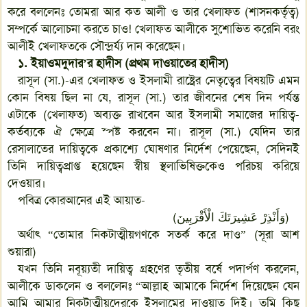
করে বললেনঃ তোমরা আর কত আলী ও তার খেলাফত (শাসনকর্তৃত্ব)
সম্পর্কে আলোচনা করতে চাও! খেলাফত আলীকে সুশোভিত করেনি বরং
আলীই খেলাফতকে সৌন্দ্রর্য্য দান করেছেন।
১. ইয়াওমদুদার
’
র হাদীস (প্রথম দাওয়াতের হাদীস)
রাসূল (সা.)-এর খেলাফত ও ইসলামী রাষ্ট্রের নেতৃত্বের বিষয়টি এমন
কোন বিষয় ছিল না যে, রাসূল (সা.) তার জীবনের শেষ দিন পর্যন্ত
এটাকে (খেলাফত) অব্যক্ত রাখবেন আর ইসলামী সমাজের দায়িত্ব-
কর্তব্যকে ঐ ক্ষেত্রে স্পষ্ট করবেন না। রাসূল (সা.) যেদিন তার
রেসালাতের দায়িত্বকে প্রকাশ্যে ঘোষণার নির্দেশ পেয়েছেন, সেদিনই
তিনি দায়িত্বপ্রাপ্ত হয়েছেন স্বীয় স্থলাভিষিক্তকেও পরিচয় করিয়ে
দেওয়ার।
পবিত্র কোরআনের এই আয়াত-
(
وَأَنْذِرْ عَشِيرَتَكَ الْأَقْرَبِينَ
)
অর্থাৎ “তোমার নিকটাত্মীয়গণকে সতর্ক করে দাও” (সূরা আশ
শুয়ারা)
যখন তিনি নবূয়্যতী দায়িত্ব গ্রহণের তৃতীয় বর্ষে পদার্পণ করলেন,
আলীকে ডাকলেন ও বললেনঃ “আল্লাহ আমাকে নির্দেশ দিয়েছেন যেন
আমি আমার নিকটাত্মীয়দেরকে ইসলামের দাওয়াত দিই। তুমি কিছু