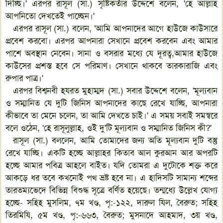
দিচ্ছি।' এরপর রাসূল (সা.) সৃষ্টিকর্তার উদ্দেশে বলেন, 'হে আল্লাহ
আপনিতো দেখতেই পাচ্ছেন।'
এরপর রাসূল (সা.) বলেন, 'আমি আপনাদের আগে হাউজে কাউসারে
প্রবেশ করবো। এরপর আপনারা সেখানে প্রবেশ করবেন এবং আমার
পাশে অবস্থান নেবেন। সানা ও বসরার মধ্যে যে দূরত্ব,আমার হাউজে
কাউসের প্রশস্ত হবে সে পরিমাণ। সেখানে থাকবে তারকারাজি এবং
রুপার পাত্র।'
এরপর বিশ্বনবী হযরত মুহাম্মদ (সা.) সবার উদ্দেশে বলেন, 'মূল্যবান
ও সম্মানিত যে দুটি জিনিস আপনাদের কাছে রেখে যাচ্ছি, আপনারা
কীভাবে তা মেনে চলেন, তা আমি দেখতে চাই।' এ সময় সবাই সমস্বরে
বলে ওঠেন, 'হে রাসূলুল্লাহ, ওই দু'টি মূল্যবান ও সম্মানিত জিনিস কী?'
রাসূল (সা.) বললেন, আমি তোমাদের জন্য অতি মূল্যবান দুটি বস্তু
রেখে যাচ্ছি। একটি হচ্ছে আল্লাহর কিতাব আল কুরআন আর অপরটি
হচ্ছে আমার পবিত্র আহলে বাইত। যদি তোমরা এ দুটোকে শক্ত করে
আকড়ে ধর তবে কখনোই পথ ভ্রষ্ট হবে না। এ হাদিসটি সামান্য শব্দের
তারতম্যভেদে বিভিন্ন বিশুদ্ধ সূত্রে বর্ণিত হয়েছে। তন্মধ্যে উল্লেখ যোগ্য
হচ্ছে- সহিহ মুসলিম, ৭ম খণ্ড, পৃ:-১২২, দারুল যিল, বৈরুত; সহিহ
তিরমিযি, ৫ম খণ্ড, পৃ:-৬৬৩, বৈরুত; মুসনাদে আহমাদ, ৩য় খণ্ড,