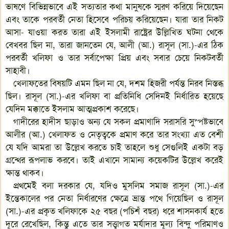
ভাষণে বিভিন্নভাবে এই সত্যতার কথা মানুষকে স্মরণ করিয়ে দিয়েছেন
এবং তাকে পরবর্তী নেতা হিসেবে পরিচয় করিয়েছেন। যারা তার নিকট
আসা- যাওয়া করত তারা এই ইসলামী রাষ্ট্রের উল্লিখিত ঘটনা থেকে
বেখবর ছিল না, তারা জানতেন যে, আলী (আ.) রাসূল (সা.)-এর ঠিক
পরবর্তী খলিফা ও তার সর্বাপেক্ষা প্রিয় এবং সবার চেয়ে নিকটবর্তী
সাহাবী।
খেলাফতের বিষয়টি এমন ছিল না যে, দশম হিজরী পর্যন্ত নিরব নিস্তব্ধ
ছিল। রাসূল (সা.)-এর খলিফা বা প্রতিনিধি সেদিনই নির্ধারিত হয়েছে
যেদিন মক্কাতে ইসলাম আত্মপ্রকাশ করেছে।
গাদীরের হাদীস ছাড়াও অন্য যে সকল প্রমাণাদি সরাসরি সুস্পষ্টভাবে
আলীর (আ.) খেলাফত ও নেতৃত্বকে প্রমাণ করে তার সংখ্যা এত বেশী
যে যদি আমরা তা উল্লেখ করতে চাই তাহলে শুধু সেগুলিই একটা বড়
গ্রন্থের রূপলাভ করবে। তাই এখানে সামান্য কয়েকটির উল্লেখ করেই
ক্ষান্ত থাকব।
প্রথমেই বলা দরকার যে, যদিও মুসলিম সমাজ রাসূল (সা.)-এর
ইন্তেকালের পর নেতা নির্ধারণের ক্ষেত্রে ভ্রান্ত পথে গিয়েছিল ও রাসূল
(সা.)-এর প্রকৃত খলিফাকে ২৫ বছর (পচিশঁ বছর) ধরে শাসনকার্য হতে
দূরে রেখেছিল, কিন্তু এতে তার সত্ত্বাগত মর্যাদার মূল্য বিন্দু পরিমাণও