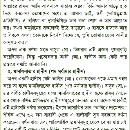
আল্লাহর রাসূল! আমি আপনাকে সাহায্য করব। তিনি আমার ঘাড়ে হাত
দিয়ে বললেনঃ তোমাদের মধ্যে এ আমার ভাই, ওসী (দায়িত্বপ্রাপ্ত
প্রতিনিধি) ও খলিফা বা স্থলাভিষিক্ত তার কথা শোন ও তার আনুগত
কর। তখন অনুষ্ঠানের সকলেরই উঠে দাড়ালো ও হাসতে হাসতে আবু
তালিবকে বললঃ তোমাকে নির্দেশ দিচ্ছে যে, তুমি তোমার ছেলে আলীর
আনুগত কর।”
অপর এক বর্ণনা মতে রাসূল (সা.) তিনবার এই প্রস্তাব পুনরাবৃত্তি
করেছিলেন। কিন্তু প্রত্যেকবার আলী (আ.) ব্যতীত অন্য কেউ তার
প্রস্তাবে সম্মতি জানায় নি।
২. মানযিলাত
’
র হাদীস (পদ মর্যাদার হাদীস)
অপর একটি হাদীস যেটা আলীর (আ.) খেলাফতের পক্ষে প্রমাণ বহন
করে তা হচ্ছে মানযিলাতের হাদীস (পদ মর্যাদার হাদীস)। রাসূল (সা.)-
এর বর্ণিত হাদীসসমূহের মধ্যে মানযিলাতের হাদীস হচ্ছে রাসূল (সা.)-
এর থেকে বর্ণিত প্রসিদ্ধতম হাদীসসমূহের অন্যতম এবং অনেক সাহাবীই
এই হাদীসটি বর্ণনা করেছেন। ইবনে আসাকির তার “তারিখে দামেশক”
শীর্ষক গ্রন্থে ৩২ জন সাহাবী থেকে এ হাদীসটি সূত্র সহকারে বর্ণনা
করেছেন। বর্ণনাধারা এবং পারিপার্শ্বিক প্রমাণসমূহ থেকে বোঝা যায় এই
পবিত্র বাণীটি রাসূল (সা.) বিভিন্ন প্রেক্ষাপটে কয়েকবার ব্যক্ত করেছেন,