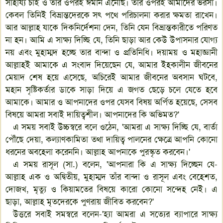
সাহায্য চাই ও তার ওপরই ঈমান এনেছি। তার ওপরই আমাদের ভরসা।
কেবল তিনিই বিভ্রান্তদেরকে সৎ পথে পরিচালনা করার ক্ষমতা রাখেন।
আর আল্লাহ যাকে দিকনির্দেশনা দেন, তিনি যেন বিভ্রান্তকারীতে পরিণত
না হন। আমি এ সাক্ষ্য দিচ্ছি যে, তিনি ছাড়া আর কেউ উপাসনার যোগ্য
নয় এবং মুহাম্মদ হচ্ছে তার বান্দা ও প্রতিনিধি। দয়াময় ও মহাজ্ঞানী
আল্লাহই আমাকে এ সংবাদ দিয়েছেন যে, আমার ইহকালীন জীবনের
মেয়াদ শেষ হয়ে এসেছে, অচিরেই আমার জীবনের অবসান ঘটবে,
মহান সৃষ্টিকর্তার ডাকে সাড়া দিয়ে এ জগত ছেড়ে চলে যেতে হবে
আমাকে। আমার ও আপনাদের ওপর যেসব বিষয় অর্পিত হয়েছে, সেসব
বিষয়ে আমরা সবাই দায়িত্বশীল। আপনাদের কি অভিমত?'
এ সময় সবাই উচ্চস্বরে বলে ওঠেন, 'আমরা এ সাক্ষ্য দিচ্ছি যে, বার্তা
পৌঁছে দেয়া, কল্যাণকামিতা তথা দায়িত্ব পালনের ক্ষেত্রে আপনি কোনো
ধরনের অবহেলা করেননি। আল্লাহ আপনাকে পুরস্কৃত করবেন।'
এ সময় রাসূল (সা.) বলেন, 'আপনারা কি এ সাক্ষ্য দিচ্ছেন যে-
আল্লাহ এক ও অদ্বিতীয়, মুহাম্মদ তাঁর বান্দা ও রাসূল এবং বেহেশত,
দোজখ, মৃত্যু ও কিয়ামতের বিষয়ে কারো কোনো সন্দেহ নেই। এ
ছাড়া, আল্লাহ মৃতদেরকে পুণরায় জীবিত করবেন?'
উত্তরে সবাই সমস্বরে বলেন-'হ্যা আমরা এ সত্যের ব্যাপারে সাক্ষ্য