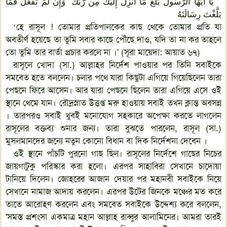
يَا أَيُّهَا الرَّ‌سُولُ بَلِّغْ مَا أُنزِلَ إِلَيْكَ مِن رَّ‌بِّكَ ۖ وَإِن لَّمْ تَفْعَلْ فَمَا
بَلَّغْتَ رِ‌سَالَتَهُ
‘হে রাসূল ! তোমার প্রতিপালকের কাছ থেকে তোমার প্রতি যা
অবতীর্ণ হয়েছে তা তুমি সবার কাছে পৌঁছে দাও, যদি তা না কর তাহলে
তো তুমি তার বার্তা প্রচার করলে না ।' (সূরা মায়েদা: আয়াত ৬৭)
রাসূলে খোদা (সা.) আল্লাহর নির্দেশ পাওয়ার পর তিনি সবাইকে
সমবেত হতে বললেন। চলার পথে যারা কিছুটা এগিয়ে গিয়েছিলেন তারা
পেছনে ফিরে আসেন। আর যারা পেছনে ছিলেন তারা এগিয়ে এসে ওই
স্থানে থেমে যান। রৌদ্রস্নাত উত্তপ্ত মরু হাওয়ায় সবাই তখন ক্লান্ত অবসন্ন
। তারপরও সবাই খুবই মনোযোগ সহকারে অপেক্ষা করতে লাগলেন
রাসূলের বক্তব্য শুনার জন্য। তারা বুঝতে পারলেন, রাসূল (সা.)
মুসলমানদের জন্যে নতুন কোনো বিধান বা দিক নির্দেশনা দেবেন ।
ওই স্থানে পাঁচটি পুরনো গাছ ছিল। রাসূলের নির্দেশে গাছের নিচের
জায়গাটুকু পরিস্কার করা হলো। এরপর সাহাবিরা সেখানে চাদোয়া
টানিয়ে দিলেন। জোহরের আজান দেয়ার পর মহানবী সবাইকে নিয়ে
সেখানে নামাজ আদায় করলেন। এরপর উটের জিনকে মঞ্চের মত করে
তাতে আরোহণ করলেন এবং সমবেত সবাইকে উদ্দেশ্য করে বললেন,
'সমস্ত প্রশংসা একমাত্র মহান আল্লাহ রাব্বুর আলামিনের। আমরা তারই