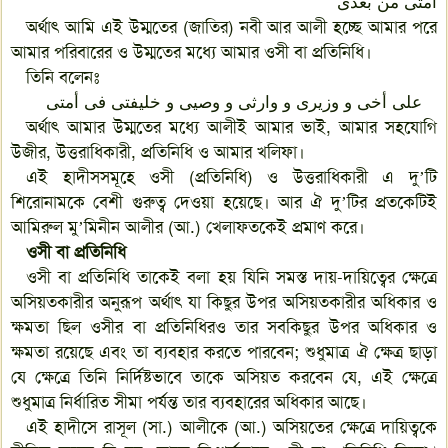
أمتی من بعدی
অর্থাৎ আমি এই উম্মতের (জাতির) নবী আর আলী হচ্ছে আমার পরে
আমার পরিবারের ও উম্মতের মধ্যে আমার ওসী বা প্রতিনিধি।
তিনি বলেনঃ
علی أخی و وزیری و وارثی و وصیی و خلیفتی فی أمتی
অর্থাৎ আমার উম্মতের মধ্যে আলীই আমার ভাই, আমার সহযোগি
উজীর, উত্তরাধিকারী, প্রতিনিধি ও আমার খলিফা।
এই হাদীসসমূহে ওসী (প্রতিনিধি) ও উত্তরাধিকারী এ দু’টি
শিরোনামকে বেশী গুরুত্ব দেওয়া হয়েছে। আর ঐ দু’টির প্রতকেটিই
আমিরুল মু’মিনীন আলীর (আ.) খেলাফতকেই প্রমাণ করে।
ওসী বা প্রতিনিধি
ওসী বা প্রতিনিধি তাকেই বলা হয় যিনি সমস্ত দায়-দায়িত্বের ক্ষেত্রে
অসিয়তকারীর অনুরূপ অর্থাৎ যা কিছুর উপর অসিয়তকারীর অধিকার ও
ক্ষমতা ছিল ওসীর বা প্রতিনিধিরও তার সবকিছুর উপর অধিকার ও
ক্ষমতা রয়েছে এবং তা ব্যবহার করতে পারবেন; শুধুমাত্র ঐ ক্ষেত্র ছাড়া
যে ক্ষেত্রে তিনি নির্দিষ্টভাবে তাকে অসিয়ত করবেন যে, এই ক্ষেত্রে
শুধুমাত্র নির্ধারিত সীমা পর্যন্ত তার ব্যবহারের অধিকার আছে।
এই হাদীসে রাসূল (সা.) আলীকে (আ.) অসিয়তের ক্ষেত্রে দায়িত্বকে