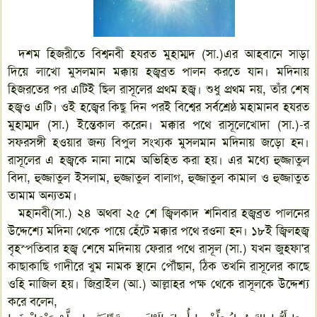
দশম হিজরীতে বিশ্বনবী হযরত মুহাম্মদ (সা.)এর আহবানে সাড়া
দিয়ে লাখো মুসলমান মক্কায় হজ্বব্রত পালন করতে যান। মদিনায়
হিজরতের পর এটিই ছিল রাসূলের প্রথম হজ্ব। শুধু প্রথম নয়, তাঁর শেষ
হজ্বও এটি। ওই হজ্বের কিছু দিন পরই বিশ্বের সর্বশ্রেষ্ঠ মহামানব হযরত
মুহাম্মদ (সা.) ইন্তেকাল করেন। মক্কার পথে রাসূলেখোদা (সা.)-র
সফরসঙ্গী হওয়ার জন্য বিপুল সংখ্যক মুসলমান মদিনায় জড়ো হন।
রাসূলের এ হজ্বকে নানা নামে অভিহিত করা হয়। এর মধ্যে হুজ্জাতুল
বিদা, হুজ্জাতুল ইসলাম, হুজ্জাতুল বালাগ, হুজ্জাতুল কামাল ও হুজ্জাতুত
তামাম অন্যতম।
মহানবী(সা.) ২৪ অথবা ২৫ শে জ্বিলকাদ শনিবার হজ্বব্রত পালনের
উদ্দেশ্যে মদিনা থেকে পায়ে হেঁটে মক্কার পথে রওনা হন। ১৮ই জ্বিলহজ্ব
বৃহস্পতিবার হজ্ব শেষে মদিনায় ফেরার পথে রাসূল (সা.) যখন জুহফা'র
কাছাকাছি গাদীরে খুম নামক স্থানে পৌঁছান, ঠিক তখনি রাসূলের কাছে
ওহি নাজিল হয়। জিব্রাইল (আ.) আল্লাহর পক্ষ থেকে রাসূলকে উদ্দেশ্য
করে বলেন,