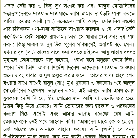
খাবার তৈরী কর ও কিছু দুধ সংগ্রহ কর এবং আব্দুল মোত্তালিবের
সন্তান্তানদেরকে দাওয়াত দাও যাতে আমি আমার দায়িত্বটি পালন করতে
পারি।” হযরত আলী (আ.) বলেছেনঃ আমি আব্দুল মোত্তালিব বংশের
প্রায় চল্লিশজন গণ্য-মান্য ব্যক্তিকে দাওয়াত করলাম ও যে খাবার তৈরী
করেছিলাম সেটা সামনে রাখলাম। তারা সে খাবার খেল এবং দুধ পান
করল; কিন্তু খাবার ও দুধ ঠিক পূর্বের পরিমাণেই অবশিষ্ট রয়ে গেল।
যখন রাসূল (সা.) তাদের সাথে কথা বলতে চাইলেন, আবু লাহাব বললঃ
মুহাম্মদ তোমাদেরকে যাদু করেছে, একথা বলে অনুষ্ঠান ভেঙ্গে দিল।
পরের দিন তিনি আবার নির্দেশ দিলেন তাদেরকে দাওয়াত দেওয়ার
জন্যে এবং খাবার ও দুধ প্রস্তুত করার জন্যে। তাদের খাদ্য গ্রহণ শেষ
হওয়ার সাথে সাথেই রাসূল (সা.) মুখ খুললেন ও বললেনঃ “হে আব্দুল
মোত্তালিবের সন্তানগন! আল্লাহর কসম; এই আরবে আমি এমন কোন
যুবককে দেখি নি যে, স্বীয় গোত্রের জন্য আমি যা এনেছি তার চেয়ে
উত্তম কিছু নিয়ে এসেছে। আমি তোমাদের জন্য ইহকাল ও পরকালের
কল্যাণ নিয়ে এসেছি এবং আমার আল্লাহ বলেছেন যেন আমি
তোমাদেরকে সেই পথে আহবান করি। তোমাদের মাঝে কে আছে যে,
এই কাজের জন্য আমাকে সাহায্য করবে। আমি (আলী) সে সময়
উপস্থিতদের মধ্যে সবার চেয়ে কম বয়সী (তরুন) ছিলাম বললামঃ হে