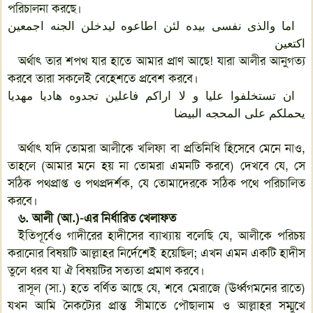
পরিচালনা করছে।
اما والذی نفسی بیده لئن اطاعوه لیدخلن الجنه اجمعین
اکتعین
অর্থাৎ তার শপথ যার হাতে আমার প্রাণ আছে! যারা আলীর আনুগত্য
করবে তারা সকলেই বেহেশতে প্রবেশ করবে।
ان تستخلفوا علیا و لا اراکم فاعلین تجدوه هادیا مهدیا
یحملکم علی المحجه البیضا
অর্থাৎ যদি তোমরা আলীকে খলিফা বা প্রতিনিধি হিসেবে মেনে নাও,
তাহলে (আমার মনে হয় না তোমরা এমনটি করবে) দেখবে যে, সে
সঠিক পথপ্রাপ্ত ও পথপ্রদর্শক, যে তোমাদেরকে সঠিক পথে পরিচালিত
করবে।
৬. আলী (আ.)-এর নির্ধারিত খেলাফত
ইতিপূর্বেও গাদীরের হাদীসের ব্যাখ্যায় বলেছি যে, আলীকে পরিচয়
করানোর বিষয়টি আল্লাহর নির্দেশেই হয়েছিল; এখন এমন একটি হাদীস
তুলে ধরব যা ঐ বিষয়টির সত্যতা প্রমাণ করবে।
রাসূল (সা.) হতে বর্ণিত আছে যে, শবে মেরাজে (ঊর্ধ্বগমনের রাতে)
যখন আমি নৈকট্যের প্রান্ত সীমাতে পৌছালাম ও আল্লাহর সম্মুখে