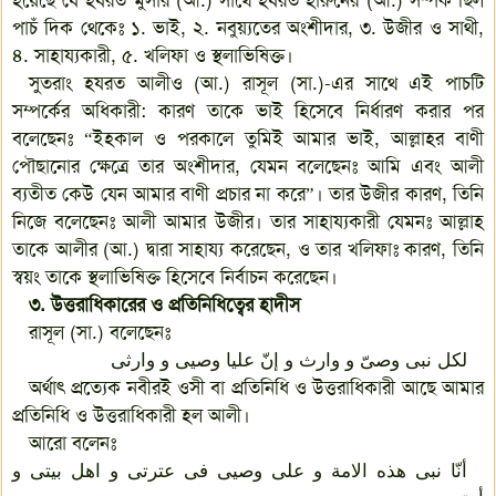
হয়েছে যে হযরত মুসার (আ.) সাথে হযরত হারুনের (আ.) সম্পর্ক ছিল
পাচঁ দিক থেকেঃ ১. ভাই, ২. নবুয়্যতের অংশীদার, ৩. উজীর ও সাথী,
৪. সাহায্যকারী, ৫. খলিফা ও স্থলাভিষিক্ত।
সুতরাং হযরত আলীও (আ.) রাসূল (সা.)-এর সাথে এই পাচটি
সম্পর্কের অধিকারী: কারণ তাকে ভাই হিসেবে নির্ধারণ করার পর
বলেছেনঃ “ইহকাল ও পরকালে তুমিই আমার ভাই, আল্লাহর বাণী
পৌছানোর ক্ষেত্রে তার অংশীদার, যেমন বলেছেনঃ আমি এবং আলী
ব্যতীত কেউ যেন আমার বাণী প্রচার না করে”। তার উজীর কারণ, তিনি
নিজে বলেছেনঃ আলী আমার উজীর। তার সাহায্যকারী যেমনঃ আল্লাহ
তাকে আলীর (আ.) দ্বারা সাহায্য করেছেন, ও তার খলিফাঃ কারণ, তিনি
স্বয়ং তাকে স্থলাভিষিক্ত হিসেবে নির্বাচন করেছেন।
৩. উত্তরাধিকারের ও প্রতিনিধিত্বের হাদীস
রাসূল (সা.) বলেছেনঃ
لکل نبی وصیّ و وارث و إنّ علیا وصیی و وارثی
অর্থাৎ প্রত্যেক নবীরই ওসী বা প্রতিনিধি ও উত্তরাধিকারী আছে আমার
প্রতিনিধি ও উত্তরাধিকারী হল আলী।
আরো বলেনঃ
أنّا نبی هذه الامة و علی وصیی فی عترتی و اهل بیتی و