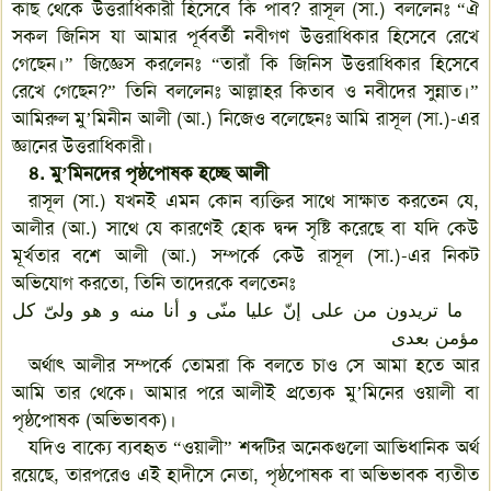
কাছ থেকে উত্তরাধিকারী হিসেবে কি পাব? রাসূল (সা.) বললেনঃ “ঐ
সকল জিনিস যা আমার পূর্ববর্তী নবীগণ উত্তরাধিকার হিসেবে রেখে
গেছেন।” জিজ্ঞেস করলেনঃ “তারাঁ কি জিনিস উত্তরাধিকার হিসেবে
রেখে গেছেন?” তিনি বললেনঃ আল্লাহর কিতাব ও নবীদের সুন্নাত।”
আমিরুল মু’মিনীন আলী (আ.) নিজেও বলেছেনঃ আমি রাসূল (সা.)-এর
জ্ঞানের উত্তরাধিকারী।
৪. মু
’
মিনদের পৃষ্ঠপোষক হচ্ছে আলী
রাসূল (সা.) যখনই এমন কোন ব্যক্তির সাথে সাক্ষাত করতেন যে,
আলীর (আ.) সাথে যে কারণেই হোক দ্বন্দ সৃষ্টি করেছে বা যদি কেউ
মূর্খতার বশে আলী (আ.) সম্পর্কে কেউ রাসূল (সা.)-এর নিকট
অভিযোগ করতো, তিনি তাদেরকে বলতেনঃ
ما تریدون من علی إنّ علیا منّی و أنا منه و هو ولیّ کل
مؤمن بعدی
অর্থাৎ আলীর সম্পর্কে তোমরা কি বলতে চাও সে আমা হতে আর
আমি তার থেকে। আমার পরে আলীই প্রত্যেক মু’মিনের ওয়ালী বা
পৃষ্ঠপোষক (অভিভাবক)।
যদিও বাক্যে ব্যবহৃত “ওয়ালী” শব্দটির অনেকগুলো আভিধানিক অর্থ
রয়েছে, তারপরেও এই হাদীসে নেতা, পৃষ্ঠপোষক বা অভিভাবক ব্যতীত