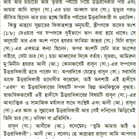
ভাই আর চাচাতো ভাই তৃতীয় পর্যায়ে গিয়ে উত্তরাধিকার পায় এবং
আমরা জানি রাসূল (সা.)-এর চাচা আব্বাস তার (সা.) মৃত্যুর পরও
জীবিত ছিলেন আর চাচা হচ্ছে দ্বিতীয় পর্যায়ের উত্তরাধিকারী বা ওয়ারিশ।
কিন্তু আহলে সুন্নাতের ফিকাহশাস্ত্র অনুযায়ী, স্ত্রীগণকে তাদের অংশ
(১/৮) দেওয়ার পর সম্পদকে দুইভাগে ভাগ করা হয়ে থাকেঃ সে
অনুযায়ী তার এক অংশ পাবে হযরত ফাতিমা জাহরা (সা.) যিনি রাসূল
(সা.)-এর একমাত্র কন্যা ছিলেন। অপর অংশটি যেটা তার অংশের
বাইরে, সেটা তার (সা.) চাচা আব্বাসের দিকে বর্তায়। সুতরাং, আমিরুল
মু’মিনীন হযরত আলী (আ.) কোনভাবেই রাসূল (সা.)-এর সম্পদের
উত্তরাধিকারী হতে পারেন না। অপরদিকে যেহেতু রাসূল (সা.) সরাসরি
তাকে উত্তরাধিকারী মনোনীত করেছেন, তাই অবশ্যই এই হাদীসে
“এরস” বা উত্তরাধিকারের বিষয়টি সম্পদ ভিন্ন অন্যকিছুকে বুঝায়।
স্বাভাবিকভাবেই এই হাদীসে উত্তরাধিকারের বিষয়টি রাসূল (সা.)-এর
আধ্যাত্মিক ও সামাজিক মর্যাদার সাথে সংশ্লিষ্ট এবং আলী (আ.) রাসূল
(সা.)-এর জ্ঞান ও সুন্নাতের উত্তরাধিকারী আর সেই দলিলের ভিত্তিতেই
তিনি তার (সা.) খলিফা বা প্রতিনিধি।
রাসূল (সা.) আলীকে (আ.) বলেছেনঃ “তুমি আমার ভাই ও
উত্তরাধিকারী”। আলী (আ.) বলেনঃ হে আল্লাহর রাসূল! আমি আপনার