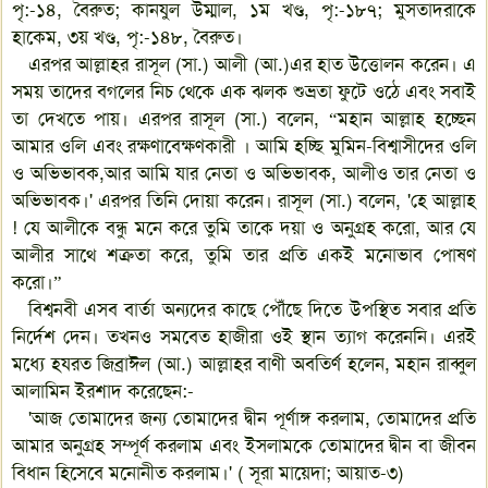
পৃ:-১৪, বৈরুত; কানযুল উম্মাল, ১ম খণ্ড, পৃ:-১৮৭; মুসতাদরাকে
হাকেম, ৩য় খণ্ড, পৃ:-১৪৮, বৈরুত।
এরপর আল্লাহর রাসূল (সা.) আলী (আ.)এর হাত উত্তোলন করেন। এ
সময় তাদের বগলের নিচ থেকে এক ঝলক শুভ্রতা ফুটে ওঠে এবং সবাই
তা দেখতে পায়। এরপর রাসূল (সা.) বলেন, “মহান আল্লাহ হচ্ছেন
আমার ওলি এবং রক্ষণাবেক্ষণকারী । আমি হচ্ছি মুমিন-বিশ্বাসীদের ওলি
ও অভিভাবক,আর আমি যার নেতা ও অভিভাবক, আলীও তার নেতা ও
অভিভাবক।' এরপর তিনি দোয়া করেন। রাসূল (সা.) বলেন, 'হে আল্লাহ
! যে আলীকে বন্ধু মনে করে তুমি তাকে দয়া ও অনুগ্রহ করো, আর যে
আলীর সাথে শত্রুতা করে, তুমি তার প্রতি একই মনোভাব পোষণ
করো।”
বিশ্বনবী এসব বার্তা অন্যদের কাছে পৌঁছে দিতে উপস্থিত সবার প্রতি
নির্দেশ দেন। তখনও সমবেত হাজীরা ওই স্থান ত্যাগ করেননি। এরই
মধ্যে হযরত জিব্রাঈল (আ.) আল্লাহর বাণী অবতির্ণ হলেন, মহান রাব্বুল
আলামিন ইরশাদ করেছেন:-
'আজ তোমাদের জন্য তোমাদের দ্বীন পূর্ণাঙ্গ করলাম, তোমাদের প্রতি
আমার অনুগ্রহ সম্পূর্ণ করলাম এবং ইসলামকে তোমাদের দ্বীন বা জীবন
বিধান হিসেবে মনোনীত করলাম।' ( সূরা মায়েদা; আয়াত-৩)