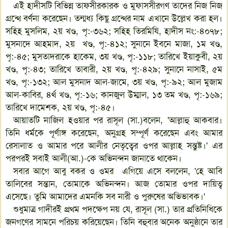
এই হাদীসটি বিভিন্ন তাফসীরকারক ও মুফাসসীরগণ তাদের নিজ নিজ
গ্রন্থে বর্ণনা করেছেন। তন্মধ্য কিছু গ্রন্থের নাম এখানে উল্লেখ করা হল।
সহিহ মুসলিম, ২য় খণ্ড, পৃ:-৩৬২; সহিহ তিরমিযি, হাদীস নং:-৪০৭৮;
মুসনাদে আহমাদ, ২য় খণ্ড, পৃ:-৪১২; সুনানে ইবনে মাজা, ১ম খণ্ড,
পৃ:-৪৫; মুসতাদরাকে হাকেম, ৩য় খণ্ড, পৃ:-১১৮; তারিখে ইয়াকুবী, ২য়
খণ্ড, পৃ:-৪৩; তারিখে তাবারী, ২য় খণ্ড, পৃ:-৪২৯; সুনানে নাসাই, ৫ম
খণ্ড, পৃ:-১৩২; আল মুসনাদ আল-জামে, ৩য় খণ্ড, পৃ:-৯২; আল মুজাম
আল-কাবির, ৪র্থ খণ্ড, পৃ:-১৬; কানজুল উম্মাল, ১৩ তম খণ্ড, পৃ:-১৬৯;
তারিখে দামেশক, ২য় খণ্ড, পৃ:-৪৫।
আয়াতটি নাজিল হওয়ার পর রাসূল (সা.)বলেন, 'আল্লাহু আকবার।
তিনি ধর্মকে পূর্ণাঙ্গ করেছেন, অনুগ্রহ সম্পূর্ণ করেছেন এবং আমার
রেসালাত ও আমার পরে আলীর নেতৃত্বের ওপর আল্লাহ সন্তুষ্ট।' এর
পরপরই সবাই আলী(আ.)-কে অভিনন্দন জানাতে থাকেন।
সবার আগে আবু বকর ও ওমর এগিয়ে এসে বললেন, 'হে আবি
তালিবের সন্তান, তোমাকে অভিনন্দন। আজ তোমার ওপর দায়িত্ব
এসেছে। তুমি আমাদের এমনকি সব নারী ও পুরুষের অভিভাবক।'
শুধুমাত্র গাদীরই প্রথম পদক্ষেপ নয় যে, রাসূল (সা.) তার প্রতিনিধিকে
জনগণের সামনে পরিচয় করিয়েছেন। তিনি বহুবার অনেক অনুষ্ঠানে তার