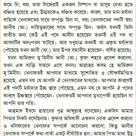
কমে নি; বরং তারা নিজেরাই একজন নিষ্পাপ বা মাসুম নেতা হতে
বঞ্চিত হয়েছে এবং উম্মতকেও বঞ্চিত করেছে। কারণ, তার মান-মর্যাদা
বাহ্যিক খেলাফতের সাথে সম্পৃক্ত ছিল না, বরং খেলাফতের পদটি স্বয়ং
আলীর (আ.) দায়িত্বভারের সাথে সম্পৃক্ত ছিল। অর্থাৎ যখনই তিনি
ব্যতীত অন্য কেউ এই পদে আসীন হয়েছেন তখনই এই পদ বা
আসনটির অধঃপতন ঘটেছে। আর শুধুমাত্র তখনই তা প্রকৃত মর্যাদায়
পৌছেছে যখন আলী (আ.) তার উপর সমাসীন হয়েছেন। বর্ণিত হয়েছেঃ
যখন আমিরুল মু’মিনীন আলী (আ.) কুফা শহরে প্রবেশ করলেন,
তখন এক ব্যক্তি সামনে এসে বললঃ আল্লাহর কসম হে আমিরুল
মু’মিনীন! খেলাফতই আপনার মাধ্যমে সুশোভিত ও সৌন্দর্যমন্ডিত
হয়েছে, এমন নয় যে আপনি ঐ খেলাফতের মাধ্যমে। আপনার কারণেই
এই পদটি মর্যাদার উচ্চ স্তরে পৌছেছে, এমন নয় যে আপনি ঐ পদের
কারণে উচ্চস্তরে পৌছেছেন। খেলাফতই আপনার মুখাপেক্ষী হয়েছিল না
আপনি তার পতি।
আহমাদ ইবনে হাম্বালের পুত্র আব্দুল্লাহ বলেছেনঃ একদিন আমার
পিতার নিকট বসেছিলাম। কুফার অধিবাসী একদল লোক প্রবেশ করলো
ও খলিফাদের খেলাফত সম্পর্কে আলোচনা করলো; কিন্তু আলীর
খেলাফত সম্পর্কে কথা-বার্তা একটু দীর্ঘায়িত হল। আমার পিতা মাথা উচু