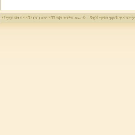
সর্বস্বত্ত আল হাসানাইন (আ.) ওয়েব সাইট কর্তৃক সংরক্ষিত ২০১২ © । উদ্ধৃতি প্রদানে সূত্র উল্লেখ আবশ্