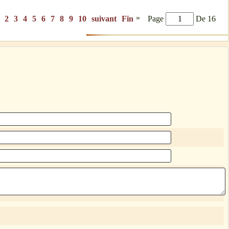
»
2
3
4
5
6
7
8
9
10
suivant
Fin
Page
De 16