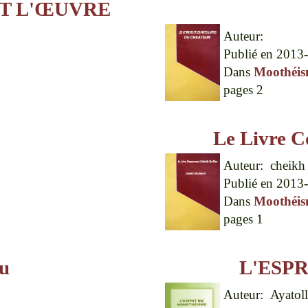
T L'ŒUVRE
Auteur:
Publié en
2013-
Dans
Moothéi
pages
2
Le Livre C
Auteur:
cheikh
Publié en
2013-
Dans
Moothéi
pages
1
eu
L'ESP
Auteur:
Ayatol