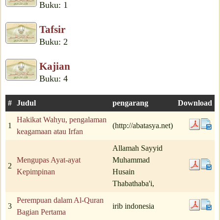
Buku: 1
Tafsir
Buku: 2
Kajian
Buku: 4
#
Judul
pengarang
Download
Hakikat Wahyu, pengalaman
1
(http://abatasya.net)
keagamaan atau Irfan
Allamah Sayyid
Mengupas Ayat-ayat
Muhammad
2
Kepimpinan
Husain
Thabathaba'i,
Perempuan dalam Al-Quran
3
irib indonesia
Bagian Pertama