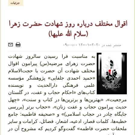
جزئیات
اقوال مختلف درباره روز شهادت حضرت زهرا
(سلام الله علیها)
منتشر شده در
2020-01-12 09:00:00
به مناسبت فرا رسیدن سالروز شهادت
حضرت زهرای مرضیه(س) پیرامون اقوال
مختلف شهادت آن حضرت با حجت‌الاسلام
«حمید احمدی جلفایی» پژوهشگر مؤسسه
علمی فرهنگی دارالحدیث و نویسنده
کتاب‌های «احکام حجاب و عفت، در گلستان
مرجعیت»، «بهترین‌ها و برترین‌ها در کتاب و سنت»، «چهل
حدیث پیرامون حجاب و عفت زنان»، «حجاب برتر (بررسی
جایگاه چادر در حجاب اسلامی)» و «صحیفه فاطمیه: جامع
خطبه‌ها، کلمات قصار، ادعیه، اشعار، فضائل، کرامات و سایر
ملحقات حضرت فاطمه» گفت‌و‌گو کردیم که مشروح آن در