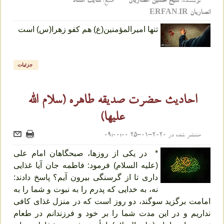
نویسنده:
شیخ حسین انصاریان
منبع:
سایت استاد
انصاریان ERFAN.IR
تنها امیرالمؤمنین(ع) هم‌ کفو زهرا(س) است
جزئیات
احادیث حضرت صدیقه طاهره (سلام الله
علیها)
منتشر شده در
2020-01-25 09:00:00
* در یکی‌ از روزها، صبحگاهان‌ امام‌ علی‌
(علیه السلام) فرمود: فاطمه‌ جان‌ آیا غذایی‌
داری‌ تا از گرسنگی‌ بیرون‌ آیم‌؟ پاسخ‌ دادند:
نه‌، به‌ خدایی‌ که‌ پدرم‌ را به‌ نبوت‌ و شما را به‌
امامت‌ برگزید سوگند، دو روز است‌ که‌ در منزل‌ غذای‌ کافی‌
نداریم‌ و در این‌ مدت‌ شما را بر خود و فرزندانم‌ در طعام‌