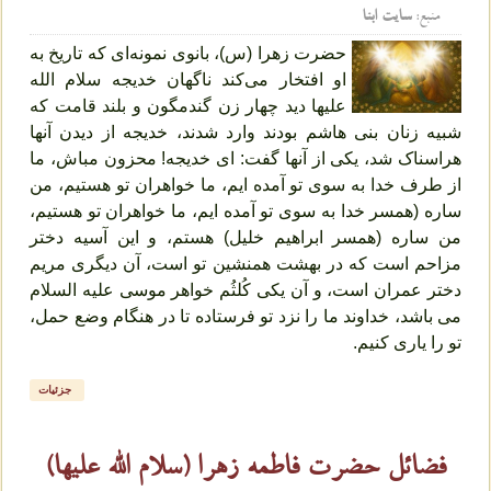
منبع:
سایت ابنا
حضرت زهرا (س)، بانوی نمونه‌ای که تاریخ به
او افتخار می‌کند ناگهان خدیجه سلام الله
علیها دید چهار زن گندمگون و بلند قامت که
شبیه زنان بنی هاشم بودند وارد شدند، خدیجه از دیدن آنها
هراسناک شد، یکی از آنها گفت: ای خدیجه! محزون مباش، ما
از طرف خدا به سوی تو آمده ایم، ما خواهران تو هستیم، من
ساره (همسر خدا به سوی تو آمده ایم، ما خواهران تو هستیم،
من ساره (همسر ابراهیم خلیل) هستم، و این آسیه دختر
مزاحم است که در بهشت همنشین تو است، آن دیگری مریم
دختر عمران است، و آن یکی کُلثُم خواهر موسی علیه السلام
می باشد، خداوند ما را نزد تو فرستاده تا در هنگام وضع حمل،
تو را یاری کنیم.
جزئیات
فضائل حضرت فاطمه زهرا (سلام الله علیها)