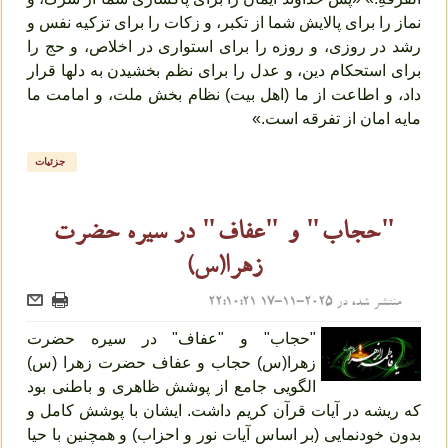
نماز را برای پالایش شما از تکبر، و زکات را برای تزکیه نفس و
رشد در روزی، و روزه را برای استواری در اخلاص، و حج را
برای استحکام دین، و عدل را برای نظم بخشیدن به دلها قرار
داد، و اطاعت از ما (اهل بیت) نظام بخش ملت، و امامت ما
مایه امان از تفرقه است.»
جزئیات
"حجاب" و "عفاف" در سیره حضرت
زهرا(س)
منتشر شده در
2025-11-17 22:10:21
"حجاب" و "عفاف" در سیره حضرت
زهرا(س) حجاب و عفاف حضرت زهرا (س)
الگویی جامع از پوشش ظاهری و باطنی بود
که ریشه در آیات قرآن کریم داشت. ایشان با پوشش کامل و
بدون خودنمایی (بر اساس آیات نور و احزاب) و همچنین با حیا