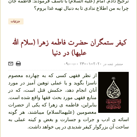
ترجیح‌ دادم‌. امام‌ (علیه السلام) با تأسف‌ فرمودند: فاطمه‌ جان‌
چرا به‌ من‌ اطلاع‌ ندادی‌ تا به‌ دنبال‌ تهیه‌ غذا بروم‌؟
جزئیات
کیفر ستمگران حضرت فاطمه زهرا (سلام الله
علیها) در دنیا
منتشر شده در
2020-01-23 09:00:00
از نظر فقهى کسى که به چهارده معصوم
ناسزا بگوید و یا عملى توهین‏ آمیز در مورد
آنان انجام دهد، حکمش قتل است، که در
منابع فقهى مورد بحث فقها واقع شده است.
بنابراین، فاطمه ‏ى زهرا که یکى از حضرات
معصومین (علیهم‏السلام) میباشند، هر گونه
اسائه ‏ى ادب و جرات و جسارت و بغض و کینه عملى به
ساحت آن بزرگوار کیفر شدیدى در پى خواهد داشت.