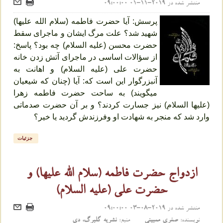
منتشر شده در
2019-11-01 09:00:00
پرسش: آیا حضرت فاطمه (سلام الله علیها)
شهید شد؟ علت مرگ ایشان و ماجرای سقط
حضرت محسن (علیه السلام) چه بود؟ پاسخ:
از سؤالات اساسی در ماجرای آتش زدن خانه
حضرت علی (علیه السلام) و اهانت به
آنبزرگوار این است که: آیا (چنان که شیعیان
می‏گویند) به ساحت حضرت فاطمه زهرا
(علیها السلام) نیز جسارت کردند؟ و بر آن حضرت صدماتی
وارد شد که منجر به شهادت او وفرزندش گردید یا خیر؟
جزئیات
ازدواج حضرت فاطمه (سلام الله علیها) و
حضرت علی (علیه السلام)
منتشر شده در
2019-08-03 09:00:00
نویسنده:
صغری ممبینی
منبع:
نشریه گلبرگ، دی