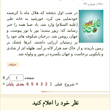
1381، شماره 37
در شب اول ذیحجه که هلال ماه با کرشمه
خودنمایی می کرد، خورشید به خانه علی
(علیه السلام) وارد شد. باد صبا همه را خبر
رسانید که: زیور ببندید؛ نور با نور پیوست و
جهان روشن شد. درختان شکوفه های خود را
بر زمینیان ارزانی داشتند. ابرها مُشک بر
زمین باریدند و از خاک صد هزار لاله بر آمد. هلهله ای از شادی
و پایکوبی برخاست و جهان یکسره در شور و ولوله شد.
جزئیات
صفحه
از 6
»
«
شروع
قبلی
1
2
3
4
5
6
بعدی
پایان
نظر خود را اعلام كنید