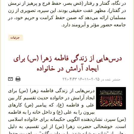
در نگاه، گفتار و رفتار (غض بصر، حفظ فرج و پرهیز از نرمش
در گفتار)، مظهر عفت حقیقی بودند. این سیره، تصویری از زن
مسلمان ارائه می‌دهد که ضمن حفظ کرامت و حریم خود، در
جامعه حضور مؤثر و آبرومند دارد.
جزئیات
درس‌هایی از زندگی فاطمه زهرا (س) برای
ایجاد آرامش در خانواده
منتشر شده در
2025-11-16 22:04:43
درس‌هایی از زندگی فاطمه زهرا (س) برای
ایجاد آرامش در خانواده حدیث تقسیم کار بین
علی و فاطمه (ع)، که پیامبر (ص) کارهای
بیرون را به علی (ع) و داخل خانه را به فاطمه
(س) سپرد، نشان‌دهنده الگویی حکیمانه برای خانواده اسلامی
است. خوشحالی حضرت زهرا (س) از این تقسیم، به دلیل
رهایی از "شانه به شانه شدن با مردان بیگانه"، بر اهمیت حفظ