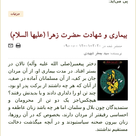
پی می‌آید:
جزئیات
بیماری و شهادت حضرت زهرا (علیها السلام)
منتشر شده در
2020-01-12 09:00:00
نویسنده:
سید جعفر شهیدی
دختر پیغمبر(صلی الله علیه وآله) نالان در
بستر افتاد. در مدت بیماری او، از آن مردان
جان بر کف، از آن مسلمانان آماده در صف،
از آنان که هر چه داشتند از برکت پدر او بود،
چند تن او را دلداری دادند و یا بدیدنش رفتند؟
هیچکس!جز یک دو تن از محرومان و
ستمدیدگان چون بلال و سلمان. اما هر چه باشد زنان عاطفه و
احساسی رقیق‏تر از مردان دارند، بخصوص که در آن روزها،
زنان بیرون صحنه سیاست‏بودند و در آنچه می‏گذشت دخالت
مستقیم نداشتند.