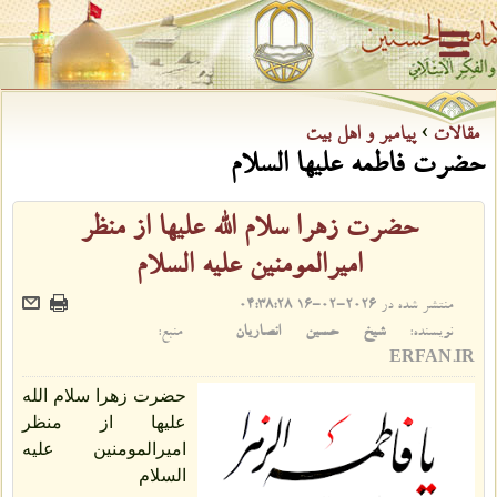
مقالات
›
پیامبر و اهل بیت
حضرت فاطمه علیها السلام
حضرت زهرا سلام الله عليها از منظر
اميرالمومنين عليه السلام
منتشر شده در
2026-02-16 04:38:28
نویسنده:
شیخ حسین انصاریان
منبع:
ERFAN.IR
حضرت زهرا سلام الله
عليها از منظر
اميرالمومنين عليه
السلام