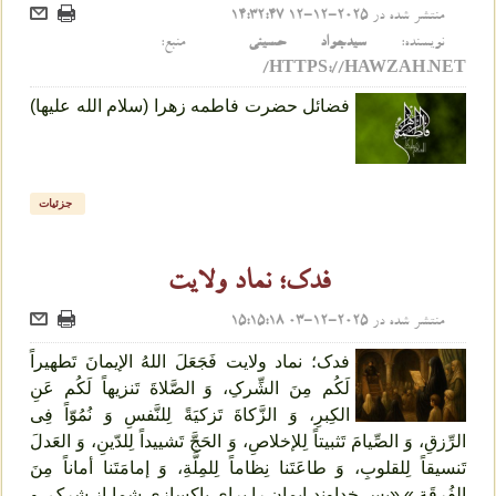
منتشر شده در
2025-12-12 14:32:47
نویسنده:
سیدجواد حسینی
منبع:
HTTPS://HAWZAH.NET/
فضائل حضرت فاطمه زهرا (سلام الله علیها)
جزئیات
فدک؛ نماد ولایت
منتشر شده در
2025-12-03 15:15:18
فدک؛ نماد ولایت فَجَعَلَ اللهُ الإیمانَ تَطهیراً
لَکُم مِنَ الشِّرکِ، وَ الصَّلاةَ تَنزیهاً لَکُم عَنِ
الکِبرِ، وَ الزَّکاةَ تَزکیَةً لِلنَّفسِ وَ نُمُوّاً فِی
الرِّزقِ، وَ الصِّیامَ تَثبیتاً لِلإخلاصِ، وَ الحَجَّ تَشییداً لِلدّینِ، وَ العَدلَ
تَنسیقاً لِلقلوبِ، وَ طاعَتَنا نِظاماً لِلمِلَّةِ، وَ إمامَتَنا أماناً مِنَ
الفُرقَةِ.» «پس خداوند ایمان را برای پاکسازی شما از شرک، و