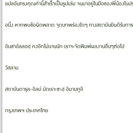
แปลอันทรงคุณค่านี้สำเร็จเป็นรูปเล่ม จนมาอยู่ในมือของพี่น้องใน
อนึ่ง หากพบข้อผิดพลาด จุดบกพร่องใดๆ ทางสถาบันยินดีรับการทั
อินชาอัลลอฮฺ คงอีกไม่นานนัก เราจะจัดพิมพ์ผลงานอื่นๆต่อไป
วัสลาม
สถาบันดารุล-อิลม์ มัดเราะซะฮฺ อิมามคูอี
กรุงเทพฯ ประเทศไทย