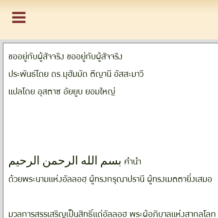
ขออยู่กับผู้สัจจริง ขออยู่กับผู้สัจจริง
ประพันธ์โดย ดร.มุฮัมมัด ตีญานี อัสสะมาวี
แปลโดย อุสตาซ อัยยูบ ยอมใหญ่
بسم الله الرحمن الرحیم คำนำ
ด้วยพระนามแห่งอัลลอฮฺ ผู้ทรงกรุณาปรานี ผู้ทรงเมตตายิ่งเสมอ
มวลการสรรเสริญเป็นสิทธิ์แด่อัลลอฮฺ พระผู้อภิบาลแห่งสากลโ