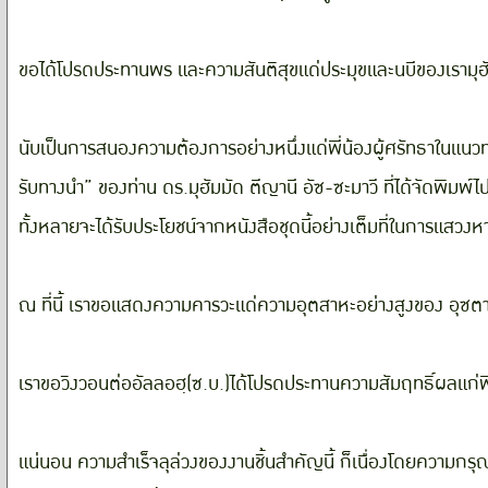
ขอได้โปรดประทานพร และความสันติสุขแด่ประมุขและนบีของเรามุฮัมมั
นับเป็นการสนองความต้องการอย่างหนึ่งแด่พี่น้องผู้ศรัทธาในแนวทาง
รับทางนำ” ของท่าน ดร.มุฮัมมัด ตีญานี อัซ-ซะมาวี ที่ได้จัดพิมพ์ไป
ทั้งหลายจะได้รับประโยชน์จากหนังสือชุดนี้อย่างเต็มที่ในการแสว
ณ ที่นี้ เราขอแสดงความคารวะแด่ความอุตสาหะอย่างสูงของ อุซ
เราขอวิงวอนต่ออัลลอฮฺ(ซ.บ.)ได้โปรดประทานความสัมฤทธิ์ผลแก่พี
แน่นอน ความสำเร็จลุล่วงของงานชิ้นสำคัญนี้ ก็เนื่องโดยความกรุ