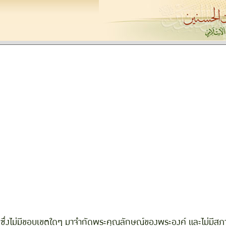
ลก ซึ่งไม่มีขอบเขตใดๆ มาจำกัดพระคุณลักษณ์ของพระองค์ และไม่ม