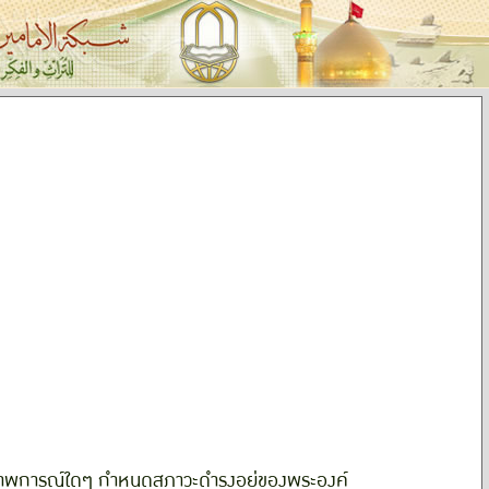
ีสภาพการณ์ใดๆ กำหนดสภาวะดำรงอยู่ของพระองค์