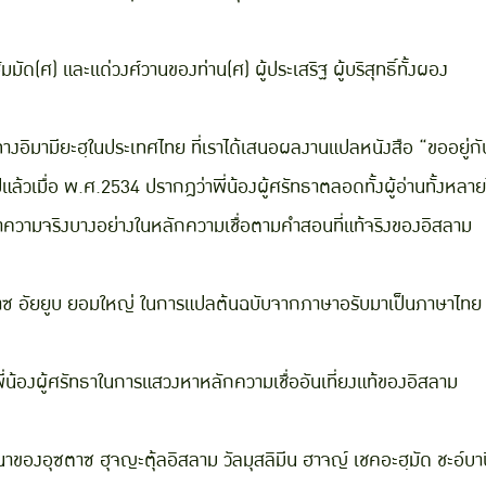
ด(ศ) และแด่วงศ์วานของท่าน(ศ) ผู้ประเสริฐ ผู้บริสุทธิ์ทั้งผอง
อิมามียะฮฺในประเทศไทย ที่เราได้เสนอผลงานแปลหนังสือ “ขออยู่กับผู้
แล้วเมื่อ พ.ศ.2534 ปรากฎว่าพี่น้องผู้ศรัทธาตลอดทั้งผู้อ่านทั้งหลายได
งหาความจริงบางอย่างในหลักความเชื่อตามคำสอนที่แท้จริงของอิสลาม
ตาซ อัยยูบ ยอมใหญ่ ในการแปลต้นฉบับจากภาษาอรับมาเป็นภาษาไทย
่น้องผู้ศรัทธาในการแสวงหาหลักความเชื่ออันเที่ยงแท้ของอิสลาม
ณาของอุซตาซ ฮุจญะตุ้ลอิสลาม วัลมุสลิมีน ฮาจญ์ เชคอะฮฺมัด ชะอ์บา