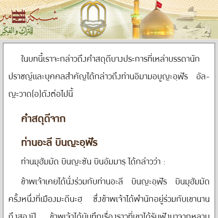
ในบทนี้เราจะกล่าวถึงคำสดุดีบางประการที่เหล่าบรรดานัก
ปราชญ์และบุคคลสำคัญได้กล่าวถึงท่านอิมามอบูญะอฺฟัร อัล-
ญะวาด(อ)ดังต่อไปนี้
คำสดุดีจาก
ท่านอะลี บินญะอฺฟัร
ท่านมุฮัมมัด บินญะซัน บินอัมมารฺ ได้กล่าวว่า :
ข้าพเจ้าเคยได้นั่งร่วมกับท่านอะลี บินญะอฺฟัร บินมุฮัมมัด
ครั้งหนึ่งที่เมืองมะดีนะฮฺ ซึ่งข้าพเจ้าได้พำนักอยู่ร่วมกับเขานาน
ถึงสองปี ข้าพเจ้าได้บันทึกเรื่องราวที่เขาได้รับฟังมาจากหลาน