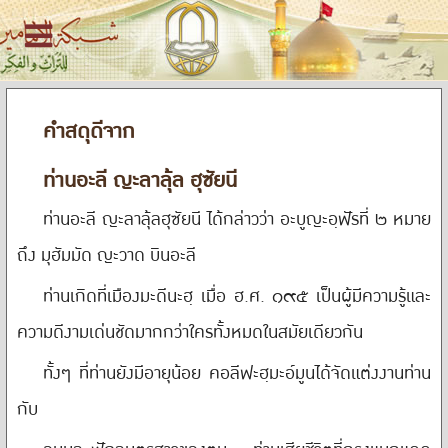
คำสดุดีจาก
ท่านอะลี ญะลาลุ้ล ฮุซัยนี
ท่านอะลี ญะลาลุ้ลฮุซัยนี ได้กล่าวว่า อะบูญะอฺฟัรที่ ๒ หมาย
ถึง มุฮัมมัด ญะวาด บินอะลี
ท่านเกิดที่เมืองมะดีนะฮฺ เมื่อ ฮ.ศ. ๑๙๕ เป็นผู้มีความรู้และ
ความดีงามเด่นชัดมากกว่าใครทั้งหมดในสมัยเดียวกัน
ทั้งๆ ที่ท่านยังมีอายุน้อย คอลีฟะฮฺมะอ์มูนได้จัดแต่งงานท่าน
กับ