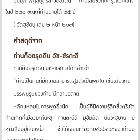
อุมมุล-ฟัฏลฺบุตรสาวของตน ท่านเสียชีวิตที่กรุงแบกแดด
ในปี ๒๒๐ ขณะที่ท่านอายุได้ ๒๕ ปี
( อัลฮุซัยนฺ เล่ม ๒ หน้า ๒๐๗)
คำสดุดีจาก
ท่านค็อยรุดดีน อัซ-ซัรกะลี
ท่านค็อยรุดดีน อัซ-ซัรกะลีได้กล่าวว่า
“ท่านเป็นคนที่มีความสามารถสูงส่งเป็นพิเศษ เช่นเดียวกับ
บรรพบุรุษของท่าน มีความฉลาด
หลักแหลมในการพูดยิ่งนัก เป็นผู้ที่มีความรู้ลึกซึ้งตรึงใจ
ท่านเกิดที่เมืองมะดีนะฮฺ ท่านตะบีลี มุฮัมมัด บินวะฮฺบาน มี
หนังสืออยู่เล่มหนึ่ง ซึ่งได้เขียนเกี่ยวกับชีวประวัติของท่านอิ