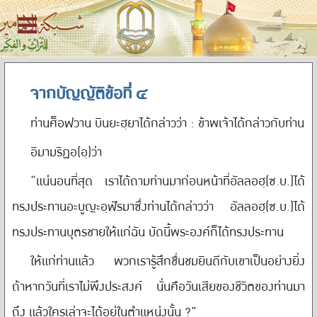
จากบัญญัติข้อที่ ๔
ท่านศ็อฟวาน บินยะฮฺยาได้กล่าวว่า : ข้าพเจ้าได้กล่าวกับท่าน
อิมามริฏอ(อฺ)ว่า
“แน่นอนที่สุด เราได้ถามท่านมาก่อนหน้าที่อัลลอฮฺ(ซ.บ.)ได้
ทรงประทานอะบูญะอฺฟัรมาซึ่งท่านได้กล่าวว่า อัลลอฮฺ(ซ.บ.)ได้
ทรงประทานบุตรชายให้แก่ฉัน บัดนี้พระองค์ก็ได้ทรงประทาน
ให้แก่ท่านแล้ว พวกเรารู้สึกชื่นชมยินดีกับเขาเป็นอย่างยิ่ง
ถ้าหากวันที่เราไม่พึงประสงค์ นั่นคือวันเสียของชีวิตของท่านมา
ถึง แล้วใครเล่าจะได้อยู่ในตำแหน่งนั้น ?”