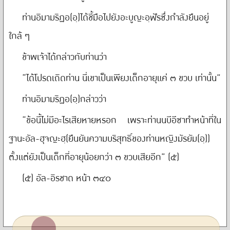
ท่านอิมามริฏอ(อฺ)ได้ชี้มือไปยังอะบูญะอฺฟัรซึ่งกำลังยืนอยู่
ใกล้ ๆ
ข้าพเจ้าได้กล่าวกับท่านว่า
“ได้โปรดเถิดท่าน นี่เขาเป็นเพียงเด็กอายุแค่ ๓ ขวบ เท่านั้น”
ท่านอิมามริฏอ(อฺ)กล่าวว่า
“ข้อนี้ไม่มีอะไรเสียหายหรอก เพราะท่านนบีอีซาทำหน้าที่ใน
ฐานะอัล-ฮุจญะฮฺ(ยืนยันความบริสุทธิ์ของท่านหญิงมัรยัม(อฺ))
ตั้งแต่ยังเป็นเด็กที่อายุน้อยกว่า ๓ ขวบเสียอีก” (๕)
(๕) อัล-อิรชาด หน้า ๓๔๐