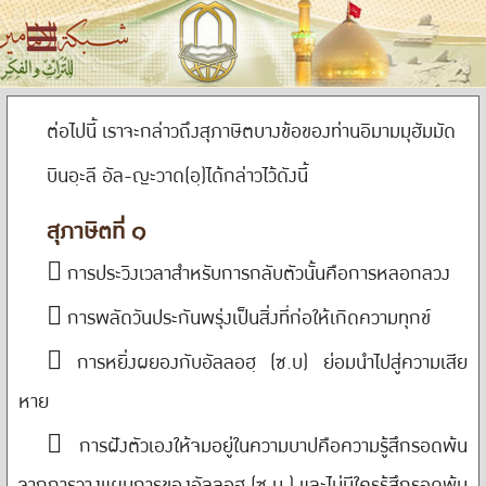
ต่อไปนี้ เราจะกล่าวถึงสุภาษิตบางข้อของท่านอิมามมุฮัมมัด
บินอฺะลี อัล-ญะวาด(อฺ)ได้กล่าวไว้ดังนี้
สุภาษิตที่ ๑
􀂙 การประวิงเวลาสำหรับการกลับตัวนั้นคือการหลอกลวง
􀂙 การพลัดวันประกันพรุ่งเป็นสิ่งที่ก่อให้เกิดความทุกข์
􀂙 การหยิ่งผยองกับอัลลอฮฺ (ซ.บ) ย่อมนำไปสู่ความเสีย
หาย
􀂙 การฝังตัวเองให้จมอยู่ในความบาปคือความรู้สึกรอดพ้น
จากการวางแผนการของอัลลอฮฺ (ซ.บ.) และไม่มีใครรู้สึกรอดพ้น