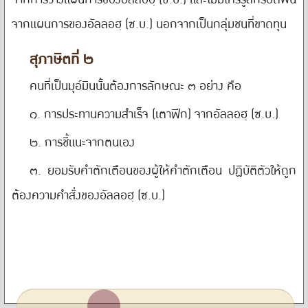
จากแผนการของอัลลอฮฺ (ซ.บ.) นอกจากเป็นกลุ่มชนที่ขาดทุน
สุภาษิตที่ ๒
คนที่เป็นมุอ์มินนั้นต้องการลักษณะ ๓ อย่าง คือ
๑. การประทานความสำเร็จ (เตาฟีก) จากอัลลอฮฺ (ซ.บ.)
๒. การชี้แนะจากตนเอง
๓. ยอมรับคำตักเตือนของผู้ให้คำตักเตือน ปฏิบัติตัวให้ถูก
ต้องความคำสั่งของอัลลอฮฺ (ซ.บ.)