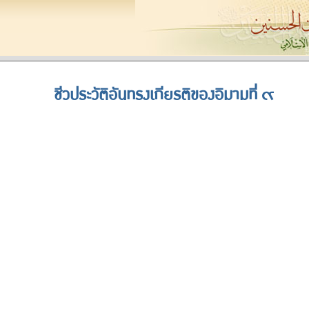
ชีวประวัติอันทรงเกียรติของอิมามที่ ๙