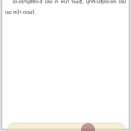
(อะอฺยานุชชีอะฮฺ เล่ม ๓ หน้า ๒๔๕, มุกตะบิซุ้ลอะษัร เล่ม
๑๘ หน้า ๑๑๔).