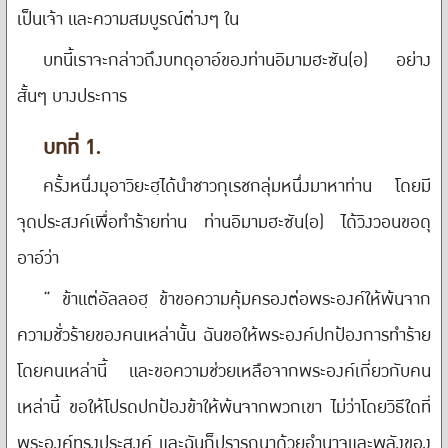
เป็นเจ้า และความสมบูรณ์ต่างๆ ใน
บทนี้เราจะกล่าวถึงบทดุอาอ์ของท่านอิมามฮะซัน(อ) อย่าง
สั้นๆ บางประการ
บทที่ 1.
ครั้งหนึ่งมุอาวิยะฮฺได้นำชาวกุเรชกลุ่มหนึ่งมาหาท่าน โดยมี
จุดประสงค์เพื่อทำร้ายท่าน ท่านอิมามฮะซัน(อ) ได้วิงวอนขอดุ
อาอ์ว่า
“ ข้าแต่อัลลอฮฺ ข้าขอความคุ้มครองต่อพระองค์ให้พ้นจาก
ความชั่วร้ายของคนเหล่านั้น ฉันขอให้พระองค์ปกป้องการทำร้าย
โดยคนเหล่านี้ และขอความช่วยเหลือจากพระองค์เกี่ยวกับคน
เหล่านี้ ขอให้โปรดปกป้องข้าให้พ้นจากพวกเขา ไม่ว่าโดยวิธีใดที่
พระองค์ทรงประสงค์ และฉันก็ปรารถนาด้วยอำนาจและพลังของ