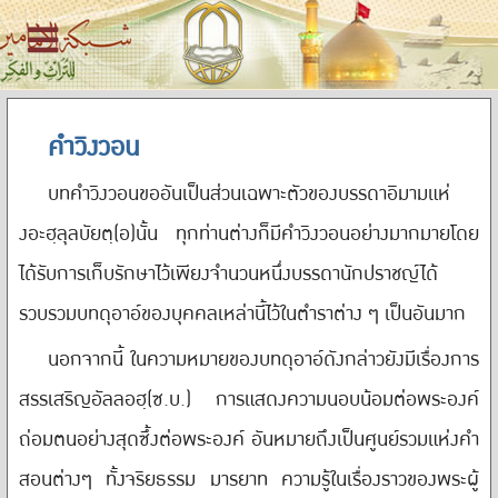
คำวิงวอน
บทคำวิงวอนขออันเป็นส่วนเฉพาะตัวของบรรดาอิมามแห่
งอะฮฺลุลบัยตฺ(อ)นั้น ทุกท่านต่างก็มีคำวิงวอนอย่างมากมายโดย
ได้รับการเก็บรักษาไว้เพียงจำนวนหนึ่งบรรดานักปราชญ์ได้
รวบรวมบทดุอาอ์ของบุคคลเหล่านี้ไว้ในตำราต่าง ๆ เป็นอันมาก
นอกจากนี้ ในความหมายของบทดุอาอ์ดังกล่าวยังมีเรื่องการ
สรรเสริญอัลลอฮฺ(ซ.บ.) การแสดงความนอบน้อมต่อพระองค์
ถ่อมตนอย่างสุดซึ้งต่อพระองค์ อันหมายถึงเป็นศูนย์รวมแห่งคำ
สอนต่างๆ ทั้งจริยธรรม มารยาท ความรู้ในเรื่องราวของพระผู้