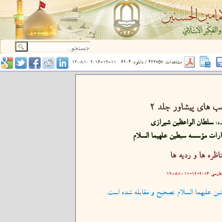
مشاهدات: 422757 / دانلود: 6204
2016-12-11 12:08:10
ب های پیشاور جلد ۲
ه:
سلطان الواعظین شیرازی
ارات مؤسسه سبطین علهیما السلام
ناظره ها و رديه ها
فارسی
۲۰۱۶-۱۲-۱۱ ۱۲:۰۸:۱۰
ین علیهما السلام تصحیح و مقابله شده است.