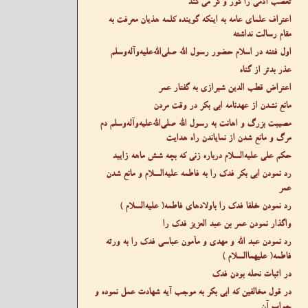
تعصب آدمی را کور و کر می کند
اعتراف علمای عامه به اینکه گوینده کلمه هذیان معرفت به
مقام رسالت نداشته
اول فتنه در اسلام حضور رسول الله صلى‌الله‌عليه‌وآله‌وسلم
عذر بدتر از گناه
اعتراض قطب الدین شیرازی به گفتار عمر
مانع نشدن از عهدنامه ابی بکر در وقت مردن
مصیبت بزرگ و اهانت به رسول الله صلى‌الله‌عليه‌وآله‌وسلم دم
مرگ و مانع شدن از نمایاندن راه هدایت
حکم علی عليه‌السلام درباره زنی که بچه شش ماهه زایید
رد نمودن ابی بکر فدک را به فاطمه عليه‌السلام و مانع شدن
عمر
رد نمودن خلفا فدک را باولادهای فاطمه( عليه‌السلام )
واگذار نمودن عمر بن عبد العزیز فدک را
رد نمودن عبد الله و مهدی و مأمون عباسی فدک را به ورثه
فاطمه( عليهما‌السلام )
در اثبات نحله بودن فدک
در قول مخالفین که ابی بکر به موجب آیه شهادت عمل نموده و
جواب آن