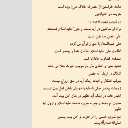
شاهد خواستن از متصرف خلاف شرع بوده است
خزیمه ذو الشهادتین
رد نمودن شهود فاطمه را
مراد از صادقین در آیه محمد و علی( عليه‌السلام )هستند
علی افضل صدّیقین است
علی عليه‌السلام با حق و قرآن می گردد
اطاعت علی عليه‌السلام اطاعت خدا و پیغمبر است
منصفانه قضاوت عادلانه کنید
قضیه جابر و اعطای مال باو موجب عبرت عقلا می باشد
اشکال در نزول آیه تطهیر
جواب اشکال و اثبات اینکه آیه در حق ازواج نیست
زوجات پیغمبر صلى‌الله‌عليه‌وآله‌وسلم داخل اهل بیت نیستند
اخبار عامه در اینکه آیه تطهیر در شان اهل بیت آمده
حدیث ام سلمه راجع به حریره فاطمه عليه‌السلام و نزول آیه
تطهیر
منع نمودن خمس را از عترت و اهل بیت پیغمبر
صلى‌الله‌عليه‌وآله‌وسلم