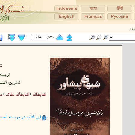
Indonesia
বাংলা
हिंदी
English
Français
Pусский
جو
520 /
ش
نویسند
ناشرین:
انتش
كتابخانه
›
کتابخانه عقائد
›
م
این کتاب در موسسه الحسن