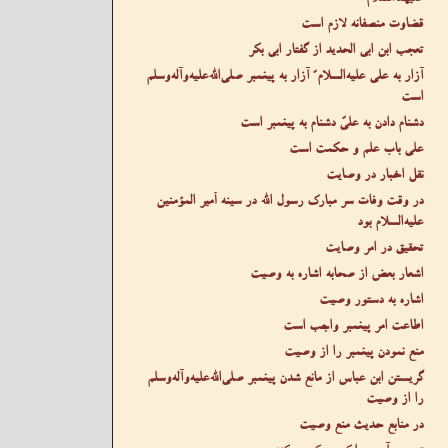
قضاوت منصفانه لازم است
تعجب ابن ابی الحدید از گفتار ابی بکر
آزار به علی عليه‌السلام ّ آزار به پیغمبر صلى‌الله‌عليه‌وآله‌وسلم
است
دشنام دادن به علیّ دشنام به پیغمبر است
علی باب علم و حکمت است
نقل اخبار در وصایت
در وقت وفات سر مبارک رسول الله در سینه أمیر المؤمنین
عليه‌السلام بود
تحقیق در امر وصایت
اشعار بعض از صحابه اشاره به وصیت
اشاره به دستور وصیت
اطاعت امر پیغمبر واجب است
منع نمودن پیغمبر را از وصیت
گریستن ابن عباس از مانع شدن پیغمبر صلى‌الله‌عليه‌وآله‌وسلم
را از وصیت
در منابع حدیث منع وصیت