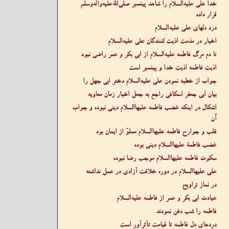
خدا علی عليه‌السلام را شاهد پیغمبر صلى‌الله‌عليه‌وآله‌وسلم
قرار داده
درد دلهای علی عليه‌السلام
اخبار در مذمت اذیت کنندگان علی عليه‌السلام
تا دم مرگ فاطمه عليه‌السلام از ابی بکر و عمر راضی نبود
اذیت فاطمه اذیت خدا و پیغمبر است
جواب از خطبه نمودن علی عليه‌السلام دختر ابی جهل را
بیان ابی جعفر اسکافی راجع به جعل اخبار زمان معاویه
اشکال در اینکه غضب فاطمه عليها‌السلام دینی نبوده و جواب
آن
قلب و جوارح فاطمه عليها‌السلام مملوّ از ایمان بود
غضب فاطمة عليها‌السلام دینی بوده
سکوت فاطمه عليها‌السلام موجب رضا نبوده
علی عليها‌السلام در دوره خلافت آزادی در عمل نداشته
در نماز تراویح
عیادت ابی بکر و عمر از فاطمه عليه‌السلام
فاطمه را شب دفن نمودند
دردهای دل فاطمه تا قیامت تأثرآور است