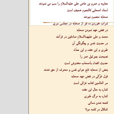
معاویه و عمرو بن عاص علی عليه‌السلام را سب می نمودند
اسناد اصحابی کالنجوم ضعیف است
صحابه معصوم نبودند
شراب خوردن ده نفر از صحابه در مجلس سری
در نقض عهد نمودن صحابه
محمد و علی عليهما‌السلام صادقین در قرآنند
در حدیث غدیر و چگونگی آن
طبری و ابن عقده و ابن حدّاد
نصیحت جبرئیل عمر را
حدیث اقتداء بأصحاب مخدوش است
بعض از صحابه تابع هوای نفس و منحرف از حق شدند
قول غزّالی در نقض عهد صحابه
سر العالمین کتاب غزالی است
اشاره به حال ابن عقده
اشاره به مرگ طبری
کشته شدن نسائی
اشکال در کلمه مولا