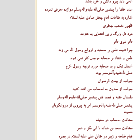
آدمی باید پیرو دانش و خرد باشد
عدد خلفا را پیغمبر صلى‌الله‌عليه‌وآله‌وسلم دوازده معرفی نموده
اشاره به مقامات امام جعفر صادق عليه‌السلام
ظهور مذهب جعفری
درد دل بزرگ و بی اعتنایی به عترت
تأثر فوق تأثر
چرا شیعه طعن بر صحابه و ازواج رسول الله می زند
طعن و انتقاد بر صحابه موجب کفر نمی شود
اعمال نیک و بد صحابه مورد توجه رسول اکرم
صلى‌الله‌عليه‌وآله‌وسلم بوده
جواب از بیعت الرضوان
جواب از حدیث به اصحاب من اقتدا کنید
داستان عقبه و قصد قتل پیغمبر صلى‌الله‌عليه‌وآله‌وسلم
پیغمبر صلى‌الله‌عليه‌وآله‌وسلم امر به پیروی از دروغگویان
ننموده
مخالفت اصحاب در سقیفه
مخالفت سعد بن عباده با ابی بکر و عمر
قیام طلحه و زبیر در مقابل علی عليه‌السلام در بصره