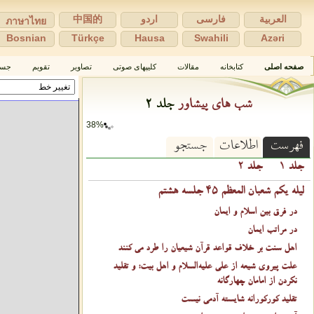
العربية
فارسی
اردو
中国的
ภาษาไทย
Bosnian
Türkçe
Hausa
Swahili
Azəri
صفحه اصلی
كتابخانه
مقالات
كلیپهای صوتی
تصاویر
تقویم
جست
شب های پیشاور
جلد ۲
38%
فهرست
اطلاعات
جستجو
جلد ۱
جلد ۲
لیله یکم شعبان المعظم ۴۵ جلسه هشتم
در فرق بین اسلام و ایمان
در مراتب ایمان
اهل سنت بر خلاف قواعد قرآن شیعیان را طرد می کنند
علت پیروی شیعه از علی عليه‌السلام و اهل بیت: و تقلید
نکردن از امامان چهارگانه
تقلید کورکورانه شایسته آدمی نیست