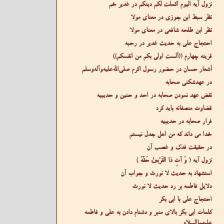
نزول آیه الیوم اکملت لکم دینکم در غدیر خم
نظر سبط ابن جوزی در معنای مولا
نظر ابن طلحه شافعی در معنای مولا
احتجاج علی به حدیث غدیر در رحبه
قرینه چهارم ((ألست اولی بکم من انفسکم))
أشعار حسان در حضور رسول اکرم صلى‌الله‌عليه‌وآله‌وسلم
در عهدشکنی صحابه
نقض عهد نمودن صحابه در احد و حنین و حدیبیه
قضاوت منصفانه باید کرد
فرار صحابه در حدیبیه
خدا می داند که من اهل جدل نیستم
در حقیقت فدک و غصب آن
نزول آیه ( وَ آتِ ذَا الْقُرْبیٰ حَقَّهُ )
استشهاد به حدیث لا نورث و جواب آن
دلایل فاطمه بر رد حدیث لا نورث
احتجاج علی با ابی بکر
کلمات ابی بکر بالای منبر و دشنام دادن به علی و فاطمه
عليهما‌السلام