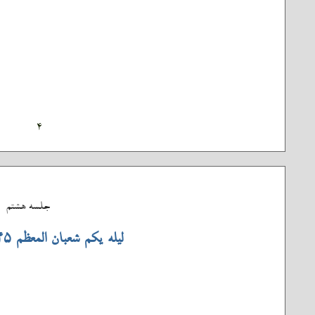
۴
جلسه هشتم
لیله یکم شعبان المعظم 45 جلسه هشتم