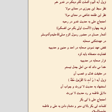
نزول آیه الیوم اکملت لکم دینکم در غدیر خم
نظر سبط ابن جوزی در معنای مولا
نظر ابن طلحه شافعی در معنای مولا
احتجاج علی به حدیث غدیر در رحبه
قرینه چهارم ((ألست اولی بکم من انفسکم))
أشعار حسان در حضور رسول اکرم صلى‌الله‌عليه‌وآله‌وسلم
در عهدشکنی صحابه
نقض عهد نمودن صحابه در احد و حنین و حدیبیه
قضاوت منصفانه باید کرد
فرار صحابه در حدیبیه
خدا می داند که من اهل جدل نیستم
در حقیقت فدک و غصب آن
نزول آیه ( وَ آتِ ذَا الْقُرْبیٰ حَقَّهُ )
استشهاد به حدیث لا نورث و جواب آن
دلایل فاطمه بر رد حدیث لا نورث
احتجاج علی با ابی بکر
کلمات ابی بکر بالای منبر و دشنام دادن به علی و فاطمه
عليهما‌السلام