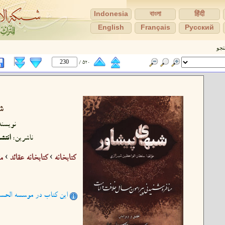
Indonesia
বাংলা
हिंदी
English
Français
Pусский
جو
520 /
ش
نویسند
ناشرین:
انتش
كتابخانه
›
کتابخانه عقائد
›
م
این کتاب در موسسه الحسن