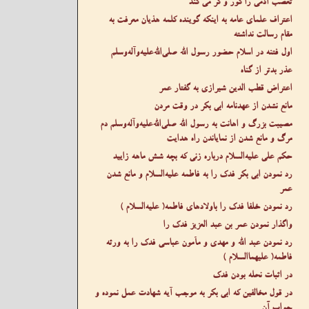
تعصب آدمی را کور و کر می کند
اعتراف علمای عامه به اینکه گوینده کلمه هذیان معرفت به
مقام رسالت نداشته
اول فتنه در اسلام حضور رسول الله صلى‌الله‌عليه‌وآله‌وسلم
عذر بدتر از گناه
اعتراض قطب الدین شیرازی به گفتار عمر
مانع نشدن از عهدنامه ابی بکر در وقت مردن
مصیبت بزرگ و اهانت به رسول الله صلى‌الله‌عليه‌وآله‌وسلم دم
مرگ و مانع شدن از نمایاندن راه هدایت
حکم علی عليه‌السلام درباره زنی که بچه شش ماهه زایید
رد نمودن ابی بکر فدک را به فاطمه عليه‌السلام و مانع شدن
عمر
رد نمودن خلفا فدک را باولادهای فاطمه( عليه‌السلام )
واگذار نمودن عمر بن عبد العزیز فدک را
رد نمودن عبد الله و مهدی و مأمون عباسی فدک را به ورثه
فاطمه( عليهما‌السلام )
در اثبات نحله بودن فدک
در قول مخالفین که ابی بکر به موجب آیه شهادت عمل نموده و
جواب آن