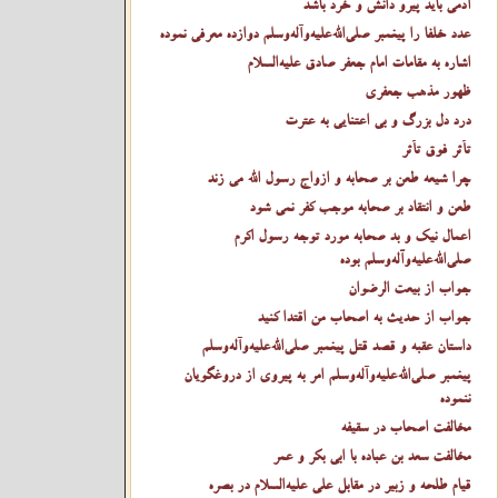
آدمی باید پیرو دانش و خرد باشد
عدد خلفا را پیغمبر صلى‌الله‌عليه‌وآله‌وسلم دوازده معرفی نموده
اشاره به مقامات امام جعفر صادق عليه‌السلام
ظهور مذهب جعفری
درد دل بزرگ و بی اعتنایی به عترت
تأثر فوق تأثر
چرا شیعه طعن بر صحابه و ازواج رسول الله می زند
طعن و انتقاد بر صحابه موجب کفر نمی شود
اعمال نیک و بد صحابه مورد توجه رسول اکرم
صلى‌الله‌عليه‌وآله‌وسلم بوده
جواب از بیعت الرضوان
جواب از حدیث به اصحاب من اقتدا کنید
داستان عقبه و قصد قتل پیغمبر صلى‌الله‌عليه‌وآله‌وسلم
پیغمبر صلى‌الله‌عليه‌وآله‌وسلم امر به پیروی از دروغگویان
ننموده
مخالفت اصحاب در سقیفه
مخالفت سعد بن عباده با ابی بکر و عمر
قیام طلحه و زبیر در مقابل علی عليه‌السلام در بصره