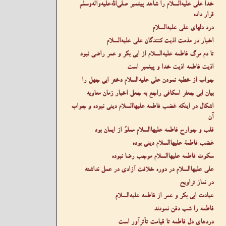
خدا علی عليه‌السلام را شاهد پیغمبر صلى‌الله‌عليه‌وآله‌وسلم
قرار داده
درد دلهای علی عليه‌السلام
اخبار در مذمت اذیت کنندگان علی عليه‌السلام
تا دم مرگ فاطمه عليه‌السلام از ابی بکر و عمر راضی نبود
اذیت فاطمه اذیت خدا و پیغمبر است
جواب از خطبه نمودن علی عليه‌السلام دختر ابی جهل را
بیان ابی جعفر اسکافی راجع به جعل اخبار زمان معاویه
اشکال در اینکه غضب فاطمه عليها‌السلام دینی نبوده و جواب
آن
قلب و جوارح فاطمه عليها‌السلام مملوّ از ایمان بود
غضب فاطمة عليها‌السلام دینی بوده
سکوت فاطمه عليها‌السلام موجب رضا نبوده
علی عليها‌السلام در دوره خلافت آزادی در عمل نداشته
در نماز تراویح
عیادت ابی بکر و عمر از فاطمه عليه‌السلام
فاطمه را شب دفن نمودند
دردهای دل فاطمه تا قیامت تأثرآور است