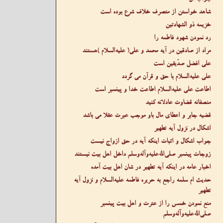
شاهد خواستن از متصرف خلاف شرع بوده است
خزیمه ذو الشهادتین
رد نمودن شهود فاطمه را
مراد از صادقین در آیه محمد و علی( عليه‌السلام )هستند
علی افضل صدّیقین است
علی عليه‌السلام با حق و قرآن می گردد
اطاعت علی عليه‌السلام اطاعت خدا و پیغمبر است
منصفانه قضاوت عادلانه کنید
قضیه جابر و اعطای مال باو موجب عبرت عقلا می باشد
اشکال در نزول آیه تطهیر
جواب اشکال و اثبات اینکه آیه در حق ازواج نیست
زوجات پیغمبر صلى‌الله‌عليه‌وآله‌وسلم داخل اهل بیت نیستند
اخبار عامه در اینکه آیه تطهیر در شان اهل بیت آمده
حدیث ام سلمه راجع به حریره فاطمه عليه‌السلام و نزول آیه
تطهیر
منع نمودن خمس را از عترت و اهل بیت پیغمبر
صلى‌الله‌عليه‌وآله‌وسلم