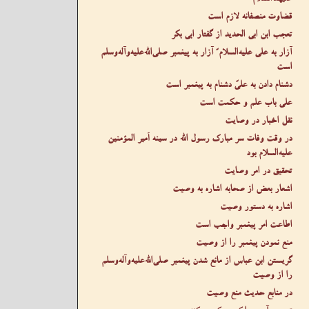
قضاوت منصفانه لازم است
تعجب ابن ابی الحدید از گفتار ابی بکر
آزار به علی عليه‌السلام ّ آزار به پیغمبر صلى‌الله‌عليه‌وآله‌وسلم
است
دشنام دادن به علیّ دشنام به پیغمبر است
علی باب علم و حکمت است
نقل اخبار در وصایت
در وقت وفات سر مبارک رسول الله در سینه أمیر المؤمنین
عليه‌السلام بود
تحقیق در امر وصایت
اشعار بعض از صحابه اشاره به وصیت
اشاره به دستور وصیت
اطاعت امر پیغمبر واجب است
منع نمودن پیغمبر را از وصیت
گریستن ابن عباس از مانع شدن پیغمبر صلى‌الله‌عليه‌وآله‌وسلم
را از وصیت
در منابع حدیث منع وصیت