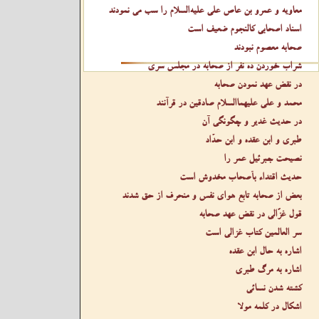
معاویه و عمرو بن عاص علی عليه‌السلام را سب می نمودند
اسناد اصحابی کالنجوم ضعیف است
صحابه معصوم نبودند
شراب خوردن ده نفر از صحابه در مجلس سری
در نقض عهد نمودن صحابه
محمد و علی عليهما‌السلام صادقین در قرآنند
در حدیث غدیر و چگونگی آن
طبری و ابن عقده و ابن حدّاد
نصیحت جبرئیل عمر را
حدیث اقتداء بأصحاب مخدوش است
بعض از صحابه تابع هوای نفس و منحرف از حق شدند
قول غزّالی در نقض عهد صحابه
سر العالمین کتاب غزالی است
اشاره به حال ابن عقده
اشاره به مرگ طبری
کشته شدن نسائی
اشکال در کلمه مولا