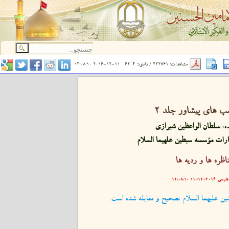
مشاهدات: 422761 / دانلود: 6204
2016-12-11 12:08:10
ب های پیشاور جلد ۲
ه:
سلطان الواعظین شیرازی
ارات مؤسسه سبطین علهیما السلام
ناظره ها و رديه ها
فارسی
۲۰۱۶-۱۲-۱۱ ۱۲:۰۸:۱۰
ین علیهما السلام تصحیح و مقابله شده است.