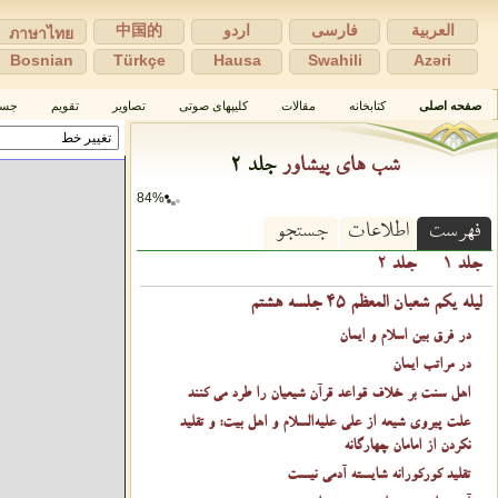
العربية
فارسی
اردو
中国的
ภาษาไทย
Bosnian
Türkçe
Hausa
Swahili
Azəri
صفحه اصلی
كتابخانه
مقالات
كلیپهای صوتی
تصاویر
تقویم
جست
شب های پیشاور
جلد ۲
84%
فهرست
اطلاعات
جستجو
جلد ۱
جلد ۲
لیله یکم شعبان المعظم ۴۵ جلسه هشتم
در فرق بین اسلام و ایمان
در مراتب ایمان
اهل سنت بر خلاف قواعد قرآن شیعیان را طرد می کنند
علت پیروی شیعه از علی عليه‌السلام و اهل بیت: و تقلید
نکردن از امامان چهارگانه
تقلید کورکورانه شایسته آدمی نیست