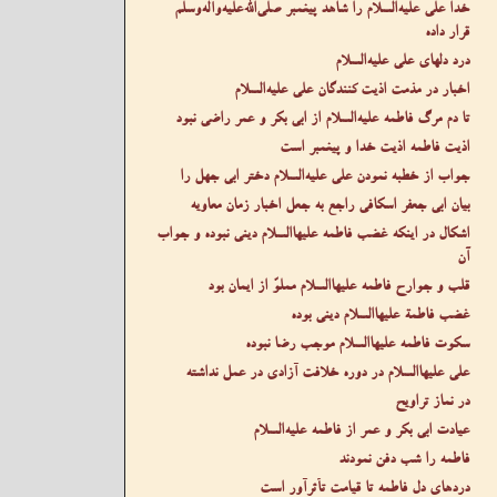
خدا علی عليه‌السلام را شاهد پیغمبر صلى‌الله‌عليه‌وآله‌وسلم
قرار داده
درد دلهای علی عليه‌السلام
اخبار در مذمت اذیت کنندگان علی عليه‌السلام
تا دم مرگ فاطمه عليه‌السلام از ابی بکر و عمر راضی نبود
اذیت فاطمه اذیت خدا و پیغمبر است
جواب از خطبه نمودن علی عليه‌السلام دختر ابی جهل را
بیان ابی جعفر اسکافی راجع به جعل اخبار زمان معاویه
اشکال در اینکه غضب فاطمه عليها‌السلام دینی نبوده و جواب
آن
قلب و جوارح فاطمه عليها‌السلام مملوّ از ایمان بود
غضب فاطمة عليها‌السلام دینی بوده
سکوت فاطمه عليها‌السلام موجب رضا نبوده
علی عليها‌السلام در دوره خلافت آزادی در عمل نداشته
در نماز تراویح
عیادت ابی بکر و عمر از فاطمه عليه‌السلام
فاطمه را شب دفن نمودند
دردهای دل فاطمه تا قیامت تأثرآور است