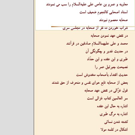
معاویه و عمرو بن عاص علی عليه‌السلام را سب می نمودند
اسناد اصحابی کالنجوم ضعیف است
صحابه معصوم نبودند
شراب خوردن ده نفر از صحابه در مجلس سری
در نقض عهد نمودن صحابه
محمد و علی عليهما‌السلام صادقین در قرآنند
در حدیث غدیر و چگونگی آن
طبری و ابن عقده و ابن حدّاد
نصیحت جبرئیل عمر را
حدیث اقتداء بأصحاب مخدوش است
بعض از صحابه تابع هوای نفس و منحرف از حق شدند
قول غزّالی در نقض عهد صحابه
سر العالمین کتاب غزالی است
اشاره به حال ابن عقده
اشاره به مرگ طبری
کشته شدن نسائی
اشکال در کلمه مولا