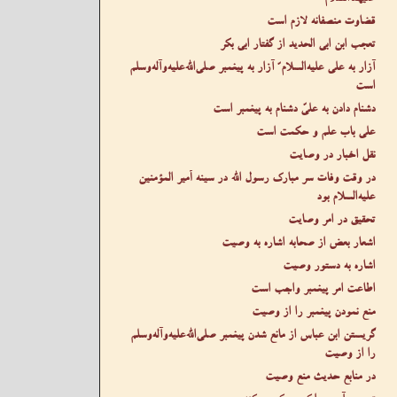
قضاوت منصفانه لازم است
تعجب ابن ابی الحدید از گفتار ابی بکر
آزار به علی عليه‌السلام ّ آزار به پیغمبر صلى‌الله‌عليه‌وآله‌وسلم
است
دشنام دادن به علیّ دشنام به پیغمبر است
علی باب علم و حکمت است
نقل اخبار در وصایت
در وقت وفات سر مبارک رسول الله در سینه أمیر المؤمنین
عليه‌السلام بود
تحقیق در امر وصایت
اشعار بعض از صحابه اشاره به وصیت
اشاره به دستور وصیت
اطاعت امر پیغمبر واجب است
منع نمودن پیغمبر را از وصیت
گریستن ابن عباس از مانع شدن پیغمبر صلى‌الله‌عليه‌وآله‌وسلم
را از وصیت
در منابع حدیث منع وصیت