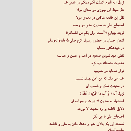
نزول آیه الیوم اکملت لکم دینکم در غدیر خم
نظر سبط ابن جوزی در معنای مولا
نظر ابن طلحه شافعی در معنای مولا
احتجاج علی به حدیث غدیر در رحبه
قرینه چهارم ((ألست اولی بکم من انفسکم))
أشعار حسان در حضور رسول اکرم صلى‌الله‌عليه‌وآله‌وسلم
در عهدشکنی صحابه
نقض عهد نمودن صحابه در احد و حنین و حدیبیه
قضاوت منصفانه باید کرد
فرار صحابه در حدیبیه
خدا می داند که من اهل جدل نیستم
در حقیقت فدک و غصب آن
نزول آیه ( وَ آتِ ذَا الْقُرْبیٰ حَقَّهُ )
استشهاد به حدیث لا نورث و جواب آن
دلایل فاطمه بر رد حدیث لا نورث
احتجاج علی با ابی بکر
کلمات ابی بکر بالای منبر و دشنام دادن به علی و فاطمه
عليهما‌السلام