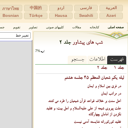
العربية
فارسی
اردو
中国的
ภาษาไทย
Bosnian
Türkçe
Hausa
Swahili
Azəri
صفحه اصلی
كتابخانه
مقالات
كلیپهای صوتی
تصاویر
تقویم
جست
شب های پیشاور
جلد ۲
7%
فهرست
اطلاعات
جستجو
جلد ۱
جلد ۲
لیله یکم شعبان المعظم ۴۵ جلسه هشتم
در فرق بین اسلام و ایمان
در مراتب ایمان
اهل سنت بر خلاف قواعد قرآن شیعیان را طرد می کنند
علت پیروی شیعه از علی عليه‌السلام و اهل بیت: و تقلید
نکردن از امامان چهارگانه
تقلید کورکورانه شایسته آدمی نیست