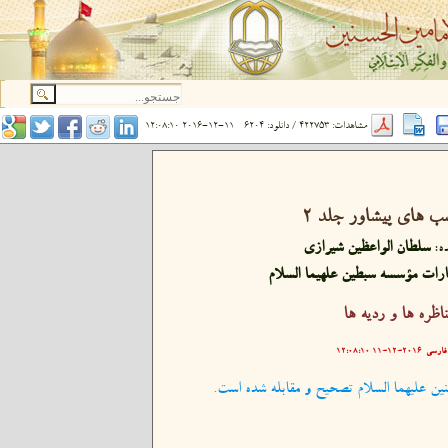
مشاهدات: 422753 / دانلود: 6204
2016-12-11 12:08:10
ب های پیشاور جلد ۲
ه:
سلطان الواعظین شیرازی
ارات مؤسسه سبطین علهیما السلام
ناظره ها و رديه ها
فارسی
۲۰۱۶-۱۲-۱۱ ۱۲:۰۸:۱۰
ین علیهما السلام تصحیح و مقابله شده است.