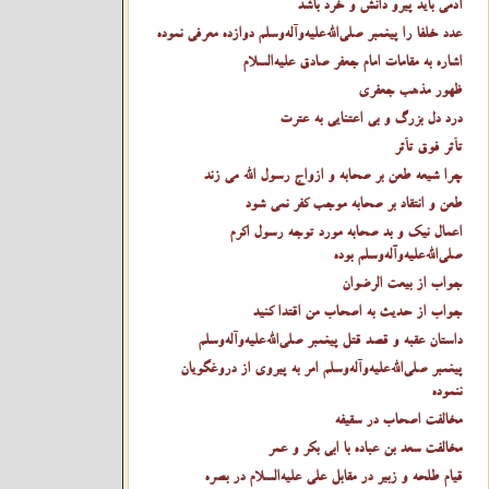
آدمی باید پیرو دانش و خرد باشد
عدد خلفا را پیغمبر صلى‌الله‌عليه‌وآله‌وسلم دوازده معرفی نموده
اشاره به مقامات امام جعفر صادق عليه‌السلام
ظهور مذهب جعفری
درد دل بزرگ و بی اعتنایی به عترت
تأثر فوق تأثر
چرا شیعه طعن بر صحابه و ازواج رسول الله می زند
طعن و انتقاد بر صحابه موجب کفر نمی شود
اعمال نیک و بد صحابه مورد توجه رسول اکرم
صلى‌الله‌عليه‌وآله‌وسلم بوده
جواب از بیعت الرضوان
جواب از حدیث به اصحاب من اقتدا کنید
داستان عقبه و قصد قتل پیغمبر صلى‌الله‌عليه‌وآله‌وسلم
پیغمبر صلى‌الله‌عليه‌وآله‌وسلم امر به پیروی از دروغگویان
ننموده
مخالفت اصحاب در سقیفه
مخالفت سعد بن عباده با ابی بکر و عمر
قیام طلحه و زبیر در مقابل علی عليه‌السلام در بصره