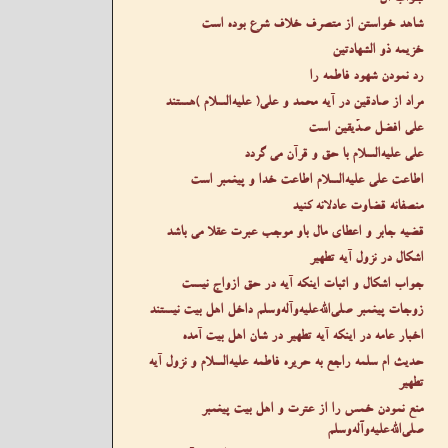
شاهد خواستن از متصرف خلاف شرع بوده است
خزیمه ذو الشهادتین
رد نمودن شهود فاطمه را
مراد از صادقین در آیه محمد و علی( عليه‌السلام )هستند
علی افضل صدّیقین است
علی عليه‌السلام با حق و قرآن می گردد
اطاعت علی عليه‌السلام اطاعت خدا و پیغمبر است
منصفانه قضاوت عادلانه کنید
قضیه جابر و اعطای مال باو موجب عبرت عقلا می باشد
اشکال در نزول آیه تطهیر
جواب اشکال و اثبات اینکه آیه در حق ازواج نیست
زوجات پیغمبر صلى‌الله‌عليه‌وآله‌وسلم داخل اهل بیت نیستند
اخبار عامه در اینکه آیه تطهیر در شان اهل بیت آمده
حدیث ام سلمه راجع به حریره فاطمه عليه‌السلام و نزول آیه
تطهیر
منع نمودن خمس را از عترت و اهل بیت پیغمبر
صلى‌الله‌عليه‌وآله‌وسلم