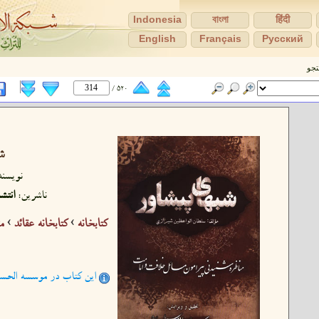
Indonesia
বাংলা
हिंदी
English
Français
Pусский
جو
520 /
ش
نویسند
ناشرین:
انتش
كتابخانه
›
کتابخانه عقائد
›
م
این کتاب در موسسه الحسن