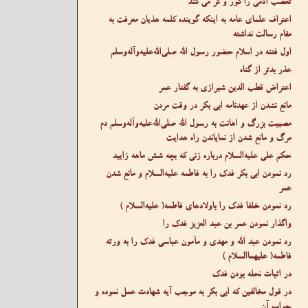
تعصب آدمی را کور و کر می کند
اعتراف علمای عامه به اینکه گوینده کلمه هذیان معرفت به
مقام رسالت نداشته
اول فتنه در اسلام حضور رسول الله صلى‌الله‌عليه‌وآله‌وسلم
عذر بدتر از گناه
اعتراض قطب الدین شیرازی به گفتار عمر
مانع نشدن از عهدنامه ابی بکر در وقت مردن
مصیبت بزرگ و اهانت به رسول الله صلى‌الله‌عليه‌وآله‌وسلم دم
مرگ و مانع شدن از نمایاندن راه هدایت
حکم علی عليه‌السلام درباره زنی که بچه شش ماهه زایید
رد نمودن ابی بکر فدک را به فاطمه عليه‌السلام و مانع شدن
عمر
رد نمودن خلفا فدک را باولادهای فاطمه( عليه‌السلام )
واگذار نمودن عمر بن عبد العزیز فدک را
رد نمودن عبد الله و مهدی و مأمون عباسی فدک را به ورثه
فاطمه( عليهما‌السلام )
در اثبات نحله بودن فدک
در قول مخالفین که ابی بکر به موجب آیه شهادت عمل نموده و
جواب آن