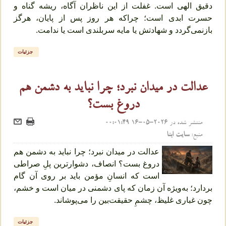
دقیق الهی است. غفلت از این ناظران آگاه، ریشه گناه و
حسرت ابدی است؛ چراکه هر روز پس از پایان، هرگز
بازنمی‌گردد و شهادتش یا مایه سربلندی است یا ندامت.
جزئیات
عدالت در میدان نبرد؛ چرا نباید به دشمن هم
دروغ بست؟
منتشر شده در
2026-05-16 00:01:49
منبع:
سایت ابنا
عدالت در میدان نبرد؛ چرا نباید به دشمن هم
دروغ بست؟ انصاف، دشوارترین پلِ صراطی
است که انسانِ مؤمن باید بر روی آن گام
بردارد؛ به‌ویژه آن زمان که پای دشمنی در میان است و خشم،
چون غباری غلیظ، چشمِ حقیقت‌بین را می‌پوشاند.
جزئیات