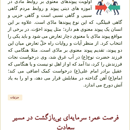
اولویت پیوندهای معنوی بر روابط مادی در
آموزه های دینی پیوند و روابط مردم گاهی
سببی و گاهی نسبی است و گاهی حزبی و
گاهی قبیلگی، که این نوع پیوندها مادّی است. علاوه بر این
انسان یک پیوند معنوی هم دارد؛ مثل پیوند اخوّت. در برخی از
مواقع پیوند مادّی با معنوی دچار تعارض می شود و باید یکی را
انتخاب کرد. از منظر آیات و روایات راه حلّ تعارض میان این
دو پیوند، تقدیم پیوند معنوی بر مادّی است. مثلا هنگامی که
فرزند حضرت نوح(ع) در آب غرق شد، وی درخواست نجات
فرزندش را کرد، ندا آمد که او از اهل تو نیست و یا هنگامی که
عقیل برادر امام علی(ع) درخواست کمک اضافی می کند؛
امام(ع) آهن گداخته در مقابلش قرار می دهد، و او را به یاد
آتش دورخ می اندازد.
جزئیات
فرصت عمر؛ سرمایه‌ای بی‌بازگشت در مسیر
سعادت