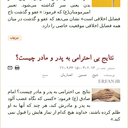
بدن یعنی سر گذاشته می‌شود. تعبیر
امیرمومنان(ع) که فرمود: «عفو و گذشت تاج
فضایل اخلاقی است» نشان می‌دهد که عفو و گذشت در میان
همه فضایل اخلاقی موقعیت خاصی را دارد.
جزئیات
نتایج بی احترامی به پدر و مادر چیست؟
منتشر شده در
2026-04-15 22:09:36
نویسنده:
شیخ حسین انصاریان
منبع:
ERFAN.IR
نتایج بی احترامی به پدر و مادر چیست؟ امام
صادق (ع) فرمود: «کسی که نگاه غضب آلود
به پدر و مادرش کند، هر چند که آنها به او
ظلم کرده باشند، خداوند هیچ کدام از نماز هایش را قبول نمی
کند.»