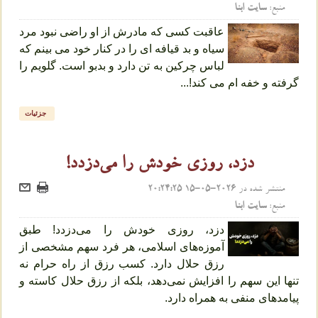
منبع:
سایت ابنا
عاقبت کسی که مادرش از او راضی نبود مرد
سیاه و بد قیافه ای را در کنار خود می بینم که
لباس چرکین به تن دارد و بدبو است. گلویم را
گرفته و خفه ام می کند!...
جزئیات
دزد، روزی خودش را می‌دزدد!
منتشر شده در
2026-05-15 20:24:25
منبع:
سایت ابنا
دزد، روزی خودش را می‌دزدد! طبق
آموزه‌های اسلامی، هر فرد سهم مشخصی از
رزق حلال دارد. کسب رزق از راه حرام نه
تنها این سهم را افزایش نمی‌دهد، بلکه از رزق حلال کاسته و
پیامدهای منفی به همراه دارد.