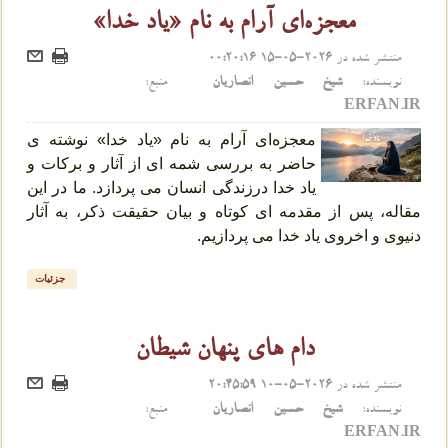
معجزه‌ای آرام به نام «یاد خدا»
منتشر شده در
2026-05-15 00:20:16
نویسنده:
شیخ حسین انصاریان
منبع:
ERFAN.IR
معجزه‌ای آرام به نام «یاد خدا» نوشته ی
حاضر به بررسی شمه ای از آثار و برکات و
یاد خدا درزندگی انسان می پردازد. ما در این
مقاله، پس از مقدمه ای کوتاه و بیان حقیقت ذکر، به آثار
دنیوی و اخروی یاد خدا می پردازیم.
جزئیات
دام های پنهان شيطان
منتشر شده در
2026-05-10 20:45:59
نویسنده:
شیخ حسین انصاریان
منبع:
ERFAN.IR