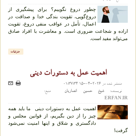
چطور دروغ نگوییم؟ برای پیشگیری از
دروغ‌گویی، تقویت بندگی خدا و صداقت در
اعمال، تأمل در عواقب منفی دروغ، تقویت
اراده و شجاعت ضروری است. و معاشرت با افراد صادق
می‌تواند مفید است.
جزئیات
اهمیت عمل به دستورات دینی
منتشر شده در
2026-04-15 01:37:34
نویسنده:
شیخ حسین انصاریان
منبع:
ERFAN.IR
اهمیت عمل به دستورات دینی ما باید همه
چیز را از دین بگیریم، از قوانین مجلس و
دادگستری و شلاق و اینها امنیت نمی‌شود
گرفت!