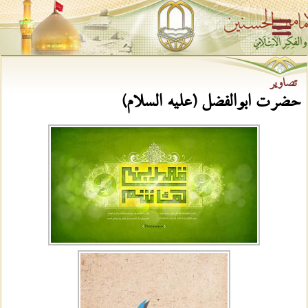
تصاویر
حضرت ابوالفضل (علیه السلام)