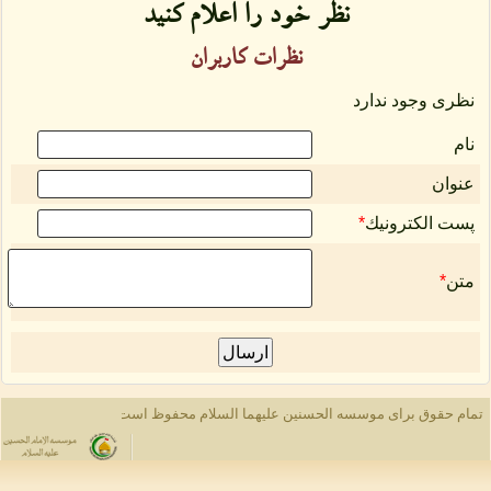
نظر خود را اعلام كنید
نظرات كاربران
نظری وجود ندارد
نام
عنوان
پست الكترونیك
*
متن
*
تمام حقوق برای موسسه الحسنین علیهما السلام محفوظ است © 2012. انتشار مطالب با ذكر منبع بلامانع است
شبکه فرهنگی ا
الس