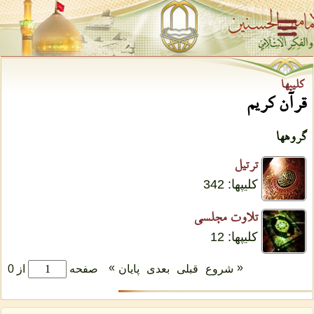
كلیپها
قرآن کریم
گروهها
ترتیل
كلیپها: 342
تلاوت مجلسی
كلیپها: 12
»
«
شروع
قبلی
بعدی
پایان
صفحه
از 0