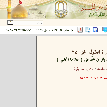
المشاهدات: 13450 / تحميل: 3770
2026-06-13 09:52:21
آة العقول الجزء ٢٥
 باقر بن محمّد تقي ( العلامة المجلسي )
وعلومه
›
متون حديثية
ربية
٢٠٢٦-٠٦-١٣ ٠٩:٥٢:٢١