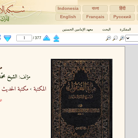
Indonesia
বাংলা
हिंदी
English
Français
Pусский
المفكرة
البحث
معهد الإمامين الحسنين
377 /
مر
مؤلف:
الشيخ محمّد
المكتبة
›
مكتبة الحديث 
الع