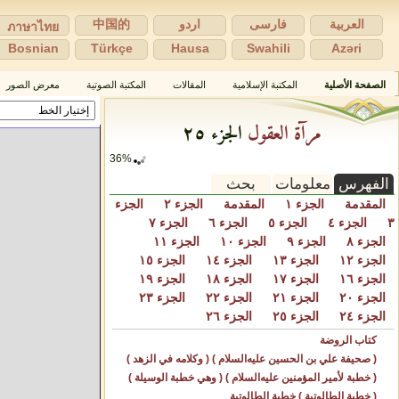
العربية
فارسی
اردو
中国的
ภาษาไทย
Bosnian
Türkçe
Hausa
Swahili
Azəri
الصفحة الأصلية
المكتبة الإسلامية
المقالات
المكتبة الصوتية
معرض الصور
مرآة العقول
الجزء ٢٥
42%
الفهرس
معلومات
بحث
المقدمة
الجزء ١
المقدمة
الجزء ٢
الجزء
٣
الجزء ٤
الجزء ٥
الجزء ٦
الجزء ٧
الجزء ٨
الجزء ٩
الجزء ١٠
الجزء ١١
الجزء ١٢
الجزء ١٣
الجزء ١٤
الجزء ١٥
الجزء ١٦
الجزء ١٧
الجزء ١٨
الجزء ١٩
الجزء ٢٠
الجزء ٢١
الجزء ٢٢
الجزء ٢٣
الجزء ٢٤
الجزء ٢٥
الجزء ٢٦
كتاب الروضة
( صحيفة علي بن الحسين عليه‌السلام ) ( وكلامه في الزهد )
( خطبة لأمير المؤمنين عليه‌السلام ) ( وهي خطبة الوسيلة )
( خطبة الطالوتية ) خطبة الطالوتية