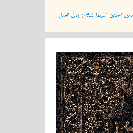
امين الحسنين (عليهما السلام) وتولَّى العمل