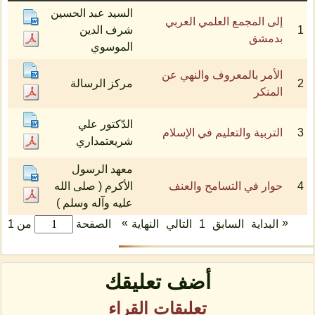
السيد عبد الحسين
إلى المجمع العلمي العربي
1
شرف الدين
بدمشق
الموسوي
الأمر بالمعروف والنهي عن
2
مركز الرسالة
المنكر
الدّكتور علي
3
التربية والتعليم في الإسلام
شريعتمداري
معهد الرسول
4
حوار في التسامح والعنف
الأكرم ( صلى الله
عليه وآله وسلم )
»
«
البداية
السابق
1
التالي
النهاية
الصفحة
من 1
أضف تعليقك
تعليقات القراء