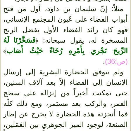
مثلاً: إنّ سليمان بن داود، أول من فتح
أبواب الفضاء على عُيون المجتمع الإنساني،
فهو كان رائد الفضاء الأول بفضل الريح
المسخرة له، يقول سبحانه: ﴿
فَسَخَّرْنَا لَهُ
الرِّيحَ تَجْري بِأَمْرِهِ رُخَاءً حَيْثُ أَصَاب
﴾
(ص:36)
.
ولم تتوفق الحضارة البشرية إلى إرسال
الإنسان إلى الفضاء إلاّ بعد آلاف السنين،
حتى تمكنت أخيراً من إنزاله على سطح
القمر، والركب بعد مستمر، ومع ذلك كلّه
فما أنجزته هذه الحضارة لا يخرج عن إطار
الصنعة، لوجود الميز الجوهري بين العَمَلين،