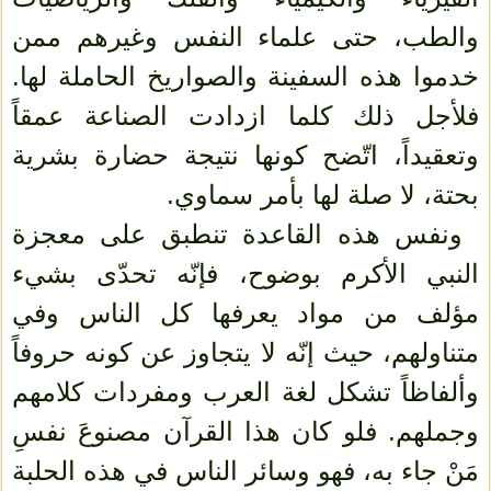
والطب، حتى علماء النفس وغيرهم ممن
خدموا هذه السفينة والصواريخ الحاملة لها.
فلأجل ذلك كلما ازدادت الصناعة عمقاً
وتعقيداً، اتّضح كونها نتيجة حضارة بشرية
بحتة، لا صلة لها بأمر سماوي.
ونفس هذه القاعدة تنطبق على معجزة
النبي الأكرم بوضوح، فإنّه تحدّى بشيء
مؤلف من مواد يعرفها كل الناس وفي
متناولهم، حيث إنّه لا يتجاوز عن كونه حروفاً
وألفاظاً تشكل لغة العرب ومفردات كلامهم
وجملهم. فلو كان هذا القرآن مصنوعَ نفسِ
مَنْ جاء به، فهو وسائر الناس في هذه الحلبة