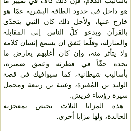
بأساليب الكلام، فإنّ ذلك كاف في تمييز ما
هو داخل في حدود الطاقة البشرية عمّا هو
خارج عنها، ولأجل ذلك كان النبي يتحدّى
بالقرآن ويدعو كلَّ الناس إلى المقابلة
والمنازلة، وقلّما يّتفق أن يسمع إنسان كلامه
ولا يتأثر منه، وإن كان أغلبهم يعارض ما
يجده حقّاً في فطرته وعمق ضميره،
بأساليب شيطانية، كما سيوافيك في قصة
الوليد بن المُغيرة، وعتبة بن ربيعة ومجمل
سيرة رؤساء قريش.
هذه المزايا الثلاث تختص بمعجزته
الخالدة، ولها مزايا أخرى.