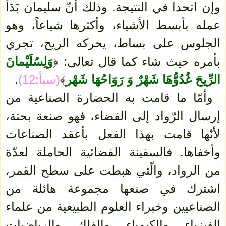
وإن اتحدا في النتيجة. وذلك أنّ سليمان بَدَأَ
عمله بأبسط الأشياء، وأكثرها شياعاً، وهو
الجلوس على بساط، يحركه الريح، تجري
بأمره حيث شاء كما قال تعالى: ﴿
وَلِسُلَيْمانَ
الرِّيحَ غُدُوُّهَا شَهْرٌ وَ رَوَاحُهَا شَهْر
﴾
(سبأ:12)
.
وأمّا ما قامت به الحضارة الصناعية من
إرسال الرّواد إلى الفضاء، فهو صنعة بحتة،
لأنّها قامت بهذا الفعل بأعقد الصناعات
وأخفاها. فالسفينة الفضائية الحاملة لعدّة
من الرواد، والّتي هبطت على سطح القمر،
اشترك في صنعها مجموعة هائلة من
الصناعيين وخبراء العلوم الطبيعية من علماء
الفيزياء والكيمياء والفلك والرياضيات