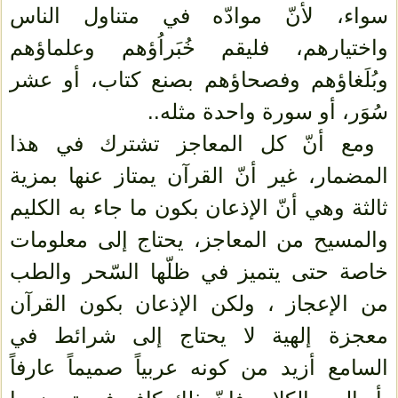
سواء، لأنّ موادّه في متناول الناس
واختيارهم، فليقم خُبَراُؤهم وعلماؤهم
وبُلَغاؤهم وفصحاؤهم بصنع كتاب، أو عشر
سُوَر، أو سورة واحدة مثله..
ومع أنّ كل المعاجز تشترك في هذا
المضمار، غير أنّ القرآن يمتاز عنها بمزية
ثالثة وهي أنّ الإذعان بكون ما جاء به الكليم
والمسيح من المعاجز، يحتاج إلى معلومات
خاصة حتى يتميز في ظلّها السّحر والطب
من الإعجاز ، ولكن الإذعان بكون القرآن
معجزة إلهية لا يحتاج إلى شرائط في
السامع أزيد من كونه عربياً صميماً عارفاً