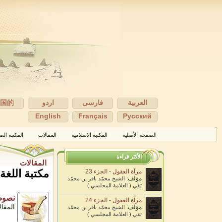
العربية
فارسی
اردو
中国的
English
Français
Pусский
الصفحة الأصلية
المكتبة الإسلامية
المقالات
المكتبة الص
الأكثر قراءة
المقالات
مكتبة اللغة
مرآة العقول - الجزء 23
مؤلف:
الشيخ محمّد باقر بن محمّد
تقي ( العلامة المجلسي )
نصوص
مرآة العقول - الجزء 24
المقالا
مؤلف:
الشيخ محمّد باقر بن محمّد
تقي ( العلامة المجلسي )