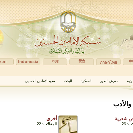
zəri
Indonesia
বাংলা
हिंदी
ภาษาไทย
وتية
معرض الصور
المفكرة
البحث
معهد الإمامين الحسنين
 والأدب
 شعرية
أخرى
ت: 26
المقالات: 22