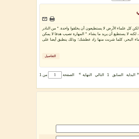
كن كل علماء الأرض لا يستطيعون أن يخلقوا واحدة. * من النادر
 لكنه لا يستطيع أن يريد ما يشاء. * المهارة تصيب هدفا لا يمكن
ثل ماء البحر، كلما شربت منها زاد عطشك؛ وذلك ينطبق أيضا على
التفاصيل
»
«
البداية
السابق
1
التالي
النهاية
الصفحة
من 1