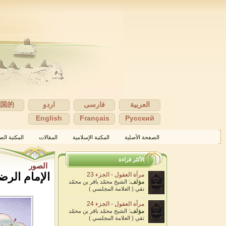
العربية
فارسی
اردو
中国的
English
Français
Pусский
الصفحة الأصلية
المكتبة الإسلامية
المقالات
المكتبة الص
الأكثر قراءة
الصور
الإمام الرض
مرآة العقول - الجزء 23
مؤلف:
الشيخ محمّد باقر بن محمّد
تقي ( العلامة المجلسي )
مرآة العقول - الجزء 24
مؤلف:
الشيخ محمّد باقر بن محمّد
تقي ( العلامة المجلسي )