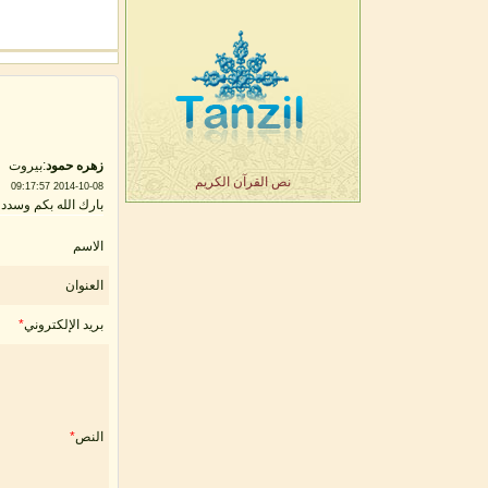
زهره حمود
:بيروت
نص القرآن الكريم
2014-10-08 09:17:57
بارك الله بكم وسدد
الاسم
العنوان
بريد الإلكتروني
*
النص
*