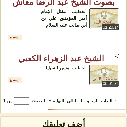
بصوت الشيخ عبد الرضا معاش
الخطيب:
مقتل الإمام
أمير المؤمنين علي بن
أبي طالب عليه السلام
01:29:14
إستماع
الشيخ عبد الزهراء الكعبي
الخطيب:
مسير السبايا
إستماع
00:01:34
»
«
البداية
السابق
1
التالي
النهاية
الصفحة
من 1
أضف تعليقك