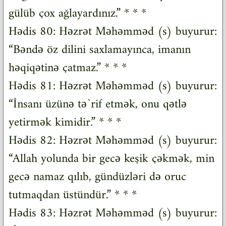
gülüb çox ağlayardınız.” * * *
Hədis 80: Həzrət Məhəmməd (s) buyurur:
“Bəndə öz dilini saxlamayınca, imanın
həqiqətinə çatmaz.” * * *
Hədis 81: Həzrət Məhəmməd (s) buyurur:
“İnsanı üzünə tə`rif etmək, onu qətlə
yetirmək kimidir.” * * *
Hədis 82: Həzrət Məhəmməd (s) buyurur:
“Allah yolunda bir gecə keşik çəkmək, min
gecə namaz qılıb, gündüzləri də oruc
tutmaqdan üstündür.” * * *
Hədis 83: Həzrət Məhəmməd (s) buyurur: