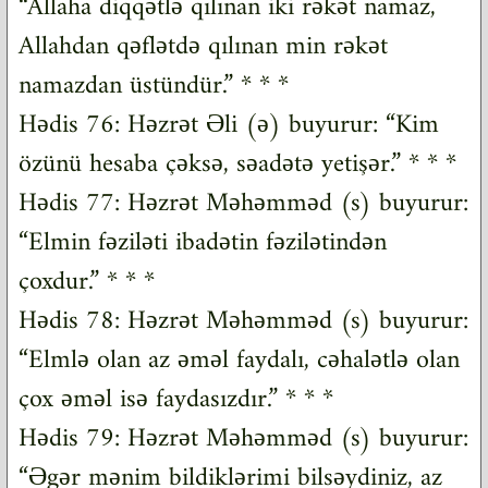
“Allaha diqqətlə qılınan iki rəkət namaz,
Allahdan qəflətdə qılınan min rəkət
namazdan üstündür.” * * *
Hədis 76: Həzrət Əli (ə) buyurur: “Kim
özünü hesaba çəksə, səadətə yetişər.” * * *
Hədis 77: Həzrət Məhəmməd (s) buyurur:
“Elmin fəziləti ibadətin fəzilətindən
çoxdur.” * * *
Hədis 78: Həzrət Məhəmməd (s) buyurur:
“Elmlə olan az əməl faydalı, cəhalətlə olan
çox əməl isə faydasızdır.” * * *
Hədis 79: Həzrət Məhəmməd (s) buyurur:
“Əgər mənim bildiklərimi bilsəydiniz, az