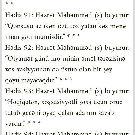
* *
Hədis 91: Həzrət Məhəmməd (s) buyurur:
“Qonşusu ac ikən özü tox yatan kəs mənə
iman gətirməmişdir.” * * *
Hədis 92: Həzrət Məhəmməd (s) buyurur:
“Qiyamət günü mö`minin əməl tərəzisinə
xoş xasiyyətdən də üstün olan bir şey
qoyulmayacaqdır.” * * *
Hədis 93: Həzrət Məhəmməd (s) buyurur:
“Həqiqətən, xoşxasiyyətli şəxs üçün oruc
tutub gecəni oyaq qalan adamın savabı
vardır.” * * *
Hədis 94: Həzrət Məhəmməd (s) buyurur: