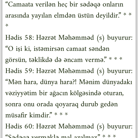
“Camaata verilən heç bir sədəqə onların
arasında yayılan elmdən üstün deyildir.” * *
*
Hədis 58: Həzrət Məhəmməd (s) buyurur:
“O işi ki, istəmirsən camaat səndən
görsün, təklikdə də əncam vermə.” * * *
Hədis 59: Həzrət Məhəmməd (s) buyurur:
“Mən hara, dünya hara?! Mənim dünyadakı
vəziyyətim bir ağacın kölgəsində oturan,
sonra onu orada qoyaraq durub gedən
müsafir kimdir.” * * *
Hədis 60: Həzrət Məhəmməd (s) buyurur:
“Sədəqə verməklə mal azalmaz.” * * *