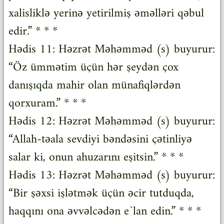
xalisliklə yerinə yetirilmiş əməlləri qəbul
edir.” * * *
Hədis 11: Həzrət Məhəmməd (s) buyurur:
“Öz ümmətim üçün hər şeydən çox
danışıqda mahir olan münafiqlərdən
qorxuram.” * * *
Hədis 12: Həzrət Məhəmməd (s) buyurur:
“Allah-təala sevdiyi bəndəsini çətinliyə
salar ki, onun ahuzarını eşitsin.” * * *
Hədis 13: Həzrət Məhəmməd (s) buyurur:
“Bir şəxsi işlətmək üçün əcir tutduqda,
haqqını ona əvvəlcədən e`lan edin.” * * *