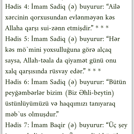
Hədis 4: İmam Sadiq (ə) buyurur: “Ailə
xərcinin qorxusundan evlənməyən kəs
Allaha qarşı sui-zənn etmişdir.” * * *
Hədis 5: İmam Sadiq (ə) buyurur: “Hər
kəs mö`mini yoxsulluğuna görə alçaq
saysa, Allah-təala da qiyamət günü onu
xalq qarşısında rüsvay edər.” * * *
Hədis 6: İmam Sadiq (ə) buyurur: “Bütün
peyğəmbərlər bizim (Biz Əhli-beytin)
üstünlüyümüzü və haqqımızı tanıyaraq
məb`us olmuşdur.”
Hədis 7: İmam Baqir (ə) buyurur: “Üç şey