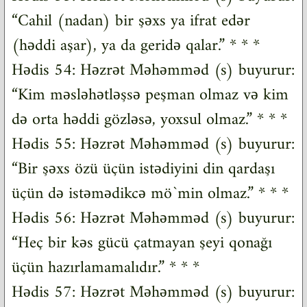
“Cahil (nadan) bir şəxs ya ifrat edər
(həddi aşar), ya da geridə qalar.” * * *
Hədis 54: Həzrət Məhəmməd (s) buyurur:
“Kim məsləhətləşsə peşman olmaz və kim
də orta həddi gözləsə, yoxsul olmaz.” * * *
Hədis 55: Həzrət Məhəmməd (s) buyurur:
“Bir şəxs özü üçün istədiyini din qardaşı
üçün də istəmədikcə mö`min olmaz.” * * *
Hədis 56: Həzrət Məhəmməd (s) buyurur:
“Heç bir kəs gücü çatmayan şeyi qonağı
üçün hazırlamamalıdır.” * * *
Hədis 57: Həzrət Məhəmməd (s) buyurur: