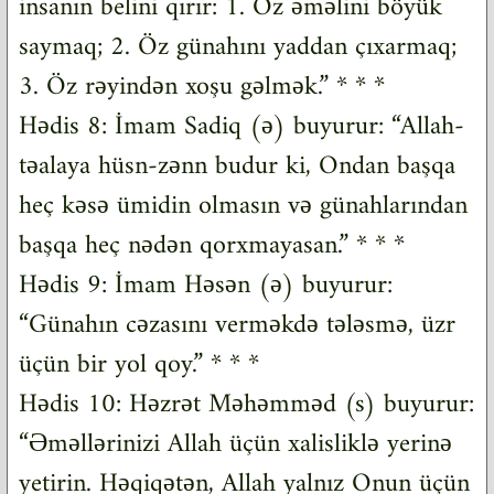
insanın belini qırır: 1. Öz əməlini böyük
saymaq; 2. Öz günahını yaddan çıxarmaq;
3. Öz rəyindən xoşu gəlmək.” * * *
Hədis 8: İmam Sadiq (ə) buyurur: “Allah-
təalaya hüsn-zənn budur ki, Ondan başqa
heç kəsə ümidin olmasın və günahlarından
başqa heç nədən qorxmayasan.” * * *
Hədis 9: İmam Həsən (ə) buyurur:
“Günahın cəzasını verməkdə tələsmə, üzr
üçün bir yol qoy.” * * *
Hədis 10: Həzrət Məhəmməd (s) buyurur:
“Əməllərinizi Allah üçün xalisliklə yerinə
yetirin. Həqiqətən, Allah yalnız Onun üçün