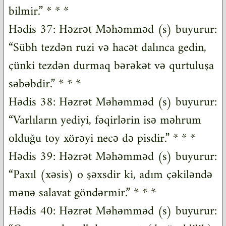
bilmir.” * * *
Hədis 37: Həzrət Məhəmməd (s) buyurur:
“Sübh tezdən ruzi və hacət dalınca gedin,
çünki tezdən durmaq bərəkət və qurtuluşa
səbəbdir.” * * *
Hədis 38: Həzrət Məhəmməd (s) buyurur:
“Varlıların yediyi, fəqirlərin isə məhrum
olduğu toy xörəyi necə də pisdir.” * * *
Hədis 39: Həzrət Məhəmməd (s) buyurur:
“Paxıl (xəsis) o şəxsdir ki, adım çəkiləndə
mənə salavat göndərmir.” * * *
Hədis 40: Həzrət Məhəmməd (s) buyurur: