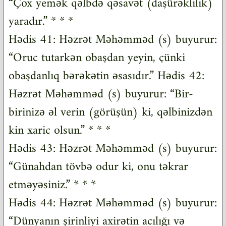
“Çox yemək qəlbdə qəsavət (daşürəklilik)
yaradır.” * * *
Hədis 41: Həzrət Məhəmməd (s) buyurur:
“Oruc tutarkən obaşdan yeyin, çünki
obaşdanlıq bərəkətin əsasıdır.” Hədis 42:
Həzrət Məhəmməd (s) buyurur: “Bir-
birinizə əl verin (görüşün) ki, qəlbinizdən
kin xaric olsun.” * * *
Hədis 43: Həzrət Məhəmməd (s) buyurur:
“Günahdan tövbə odur ki, onu təkrar
etməyəsiniz.” * * *
Hədis 44: Həzrət Məhəmməd (s) buyurur:
“Dünyanın şirinliyi axirətin acılığı və