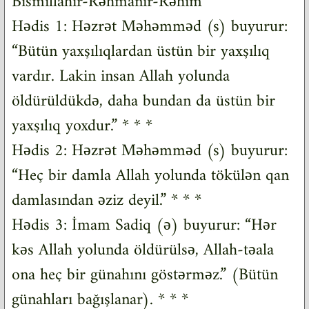
Bismillahir-Rəhmanir-Rəhim
Hədis 1: Həzrət Məhəmməd (s) buyurur:
“Bütün yaxşılıqlardan üstün bir yaxşılıq
vardır. Lakin insan Allah yolunda
öldürüldükdə, daha bundan da üstün bir
yaxşılıq yoxdur.” * * *
Hədis 2: Həzrət Məhəmməd (s) buyurur:
“Heç bir damla Allah yolunda tökülən qan
damlasından əziz deyil.” * * *
Hədis 3: İmam Sadiq (ə) buyurur: “Hər
kəs Allah yolunda öldürülsə, Allah-təala
ona heç bir günahını göstərməz.” (Bütün
günahları bağışlanar). * * *