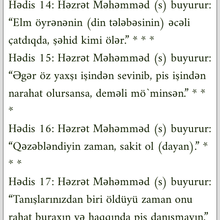
Hədis 14: Həzrət Məhəmməd (s) buyurur:
“Elm öyrənənin (din tələbəsinin) əcəli
çatdıqda, şəhid kimi ölər.” * * *
Hədis 15: Həzrət Məhəmməd (s) buyurur:
“Əgər öz yaxşı işindən sevinib, pis işindən
narahat olursansa, deməli mö`minsən.” * *
*
Hədis 16: Həzrət Məhəmməd (s) buyurur:
“Qəzəbləndiyin zaman, sakit ol (dayan).” *
* *
Hədis 17: Həzrət Məhəmməd (s) buyurur:
“Tanışlarınızdan biri öldüyü zaman onu
rahat buraxın və haqqında pis danışmayın.”