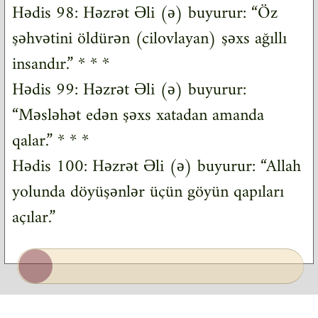
Hədis 98: Həzrət Əli (ə) buyurur: “Öz
şəhvətini öldürən (cilovlayan) şəxs ağıllı
insandır.” * * *
Hədis 99: Həzrət Əli (ə) buyurur:
“Məsləhət edən şəxs xatadan amanda
qalar.” * * *
Hədis 100: Həzrət Əli (ə) buyurur: “Allah
yolunda döyüşənlər üçün göyün qapıları
açılar.”