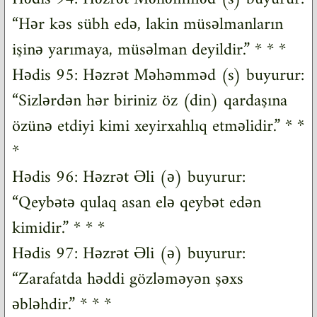
“Hər kəs sübh edə, lakin müsəlmanların
işinə yarımaya, müsəlman deyildir.” * * *
Hədis 95: Həzrət Məhəmməd (s) buyurur:
“Sizlərdən hər biriniz öz (din) qardaşına
özünə etdiyi kimi xeyirxahlıq etməlidir.” * *
*
Hədis 96: Həzrət Əli (ə) buyurur:
“Qeybətə qulaq asan elə qeybət edən
kimidir.” * * *
Hədis 97: Həzrət Əli (ə) buyurur:
“Zarafatda həddi gözləməyən şəxs
əbləhdir.” * * *