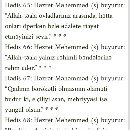
Hədis 65: Həzrət Məhəmməd (s) buyurur:
“Allah-təala övladlarınız arasında, hətta
onları öpərkən belə ədalətə riayət
etməyinizi sevir.” * * *
Hədis 66: Həzrət Məhəmməd (s) buyurur:
“Allah-təala yalnız rəhimli bəndələrinə
rəhm edər.” * * *
Hədis 67: Həzrət Məhəmməd (s) buyurur:
“Qadının bərəkətli olmasının əlaməti
budur ki, elçiliyi asan, mehriyyəsi isə
yüngül olsun.” * * *
Hədis 68: Həzrət Məhəmməd (s) buyurur: