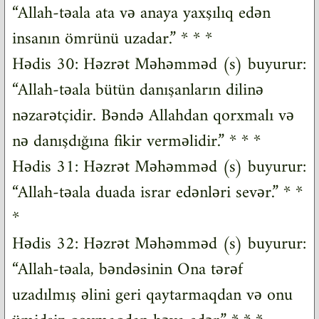
“Allah-təala ata və anaya yaxşılıq edən
insanın ömrünü uzadar.” * * *
Hədis 30: Həzrət Məhəmməd (s) buyurur:
“Allah-təala bütün danışanların dilinə
nəzarətçidir. Bəndə Allahdan qorxmalı və
nə danışdığına fikir verməlidir.” * * *
Hədis 31: Həzrət Məhəmməd (s) buyurur:
“Allah-təala duada israr edənləri sevər.” * *
*
Hədis 32: Həzrət Məhəmməd (s) buyurur:
“Allah-təala, bəndəsinin Ona tərəf
uzadılmış əlini geri qaytarmaqdan və onu