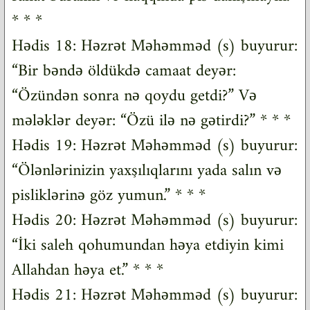
* * *
Hədis 18: Həzrət Məhəmməd (s) buyurur:
“Bir bəndə öldükdə camaat deyər:
“Özündən sonra nə qoydu getdi?” Və
mələklər deyər: “Özü ilə nə gətirdi?” * * *
Hədis 19: Həzrət Məhəmməd (s) buyurur:
“Ölənlərinizin yaxşılıqlarını yada salın və
pisliklərinə göz yumun.” * * *
Hədis 20: Həzrət Məhəmməd (s) buyurur:
“İki saleh qohumundan həya etdiyin kimi
Allahdan həya et.” * * *
Hədis 21: Həzrət Məhəmməd (s) buyurur: