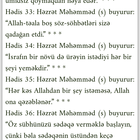
ümidsiz qoymaqdan həya edər.” * * *
Hədis 33: Həzrət Məhəmməd (s) buyurur:
“Allah-təala boş söz-söhbətləri sizə
qadağan etdi.” * * *
Hədis 34: Həzrət Məhəmməd (s) buyurur:
“İsrafın bir növü də ürəyin istədiyi hər bir
şeyi yeməkdir.” * * *
Hədis 35: Həzrət Məhəmməd (s) buyurur:
“Hər kəs Allahdan bir şey istəməsə, Allah
ona qəzəblənər.” * * *
Hədis 36: Həzrət Məhəmməd (s) buyurur:
“Öz sübhünüzü sədəqə verməklə başlayın,
çünki bəla sədəqənin üstündən keçə