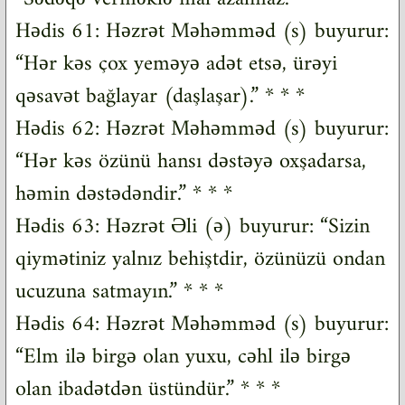
Hədis 61: Həzrət Məhəmməd (s) buyurur:
“Hər kəs çox yeməyə adət etsə, ürəyi
qəsavət bağlayar (daşlaşar).” * * *
Hədis 62: Həzrət Məhəmməd (s) buyurur:
“Hər kəs özünü hansı dəstəyə oxşadarsa,
həmin dəstədəndir.” * * *
Hədis 63: Həzrət Əli (ə) buyurur: “Sizin
qiymətiniz yalnız behiştdir, özünüzü ondan
ucuzuna satmayın.” * * *
Hədis 64: Həzrət Məhəmməd (s) buyurur:
“Elm ilə birgə olan yuxu, cəhl ilə birgə
olan ibadətdən üstündür.” * * *