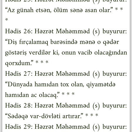
“Az günah etsən, ölüm sənə asan olar.” * *
*
Hədis 26: Həzrət Məhəmməd (s) buyurur:
“Diş fırçalamaq barəsində mənə o qədər
göstəriş verdilər ki, onun vacib olacağından
qorxdum.” * * *
Hədis 27: Həzrət Məhəmməd (s) buyurur:
“Dünyada hamıdan tox olan, qiyamətdə
hamıdan ac olacaq.” * * *
Hədis 28: Həzrət Məhəmməd (s) buyurur:
“Sədəqə var-dövləti artırar.” * * *
Hədis 29: Həzrət Məhəmməd (s) buyurur: