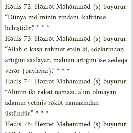
Hədis 72: Həzrət Məhəmməd (s) buyurur:
“Dünya mö`minin zindanı, kafirinsə
behiştidir.” * * *
Hədis 73: Həzrət Məhəmməd (s) buyurur:
“Allah o kəsə rəhmət etsin ki, sözlərindən
artığını saxlayar, malının artığını isə sədəqə
verər (paylayar).” * * *
Hədis 74: Həzrət Məhəmməd (s) buyurur:
“Alimin iki rəkət namazı, alim olmayan
adamın yetmiş rəkət namazından
üstündür.” * * *
Hədis 75: Həzrət Məhəmməd (s) buyurur: