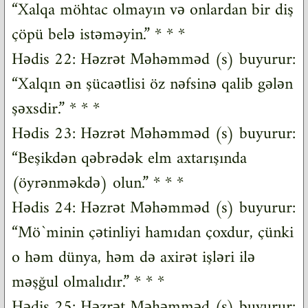
“Xalqa möhtac olmayın və onlardan bir diş
çöpü belə istəməyin.” * * *
Hədis 22: Həzrət Məhəmməd (s) buyurur:
“Xalqın ən şücaətlisi öz nəfsinə qalib gələn
şəxsdir.” * * *
Hədis 23: Həzrət Məhəmməd (s) buyurur:
“Beşikdən qəbrədək elm axtarışında
(öyrənməkdə) olun.” * * *
Hədis 24: Həzrət Məhəmməd (s) buyurur:
“Mö`minin çətinliyi hamıdan çoxdur, çünki
o həm dünya, həm də axirət işləri ilə
məşğul olmalıdır.” * * *
Hədis 25: Həzrət Məhəmməd (s) buyurur: