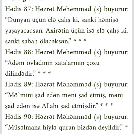
Hədis 87: Həzrət Məhəmməd (s) buyurur:
“Dünyan üçün elə çalış ki, sanki həmişə
yaşayacaqsan. Axirətin üçün isə elə çalış ki,
sanki sabah öləcəksən.” * * *
Hədis 88: Həzrət Məhəmməd (s) buyurur:
“Adəm övladının xatalarının çoxu
dilindədir.” * * *
Hədis 89: Həzrət Məhəmməd (s) buyurur:
“Mö`mini şad edən məni şad etmiş, məni
şad edən isə Allahı şad etmişdir.” * * *
Hədis 90: Həzrət Məhəmməd (s) buyurur:
“Müsəlmana hiylə quran bizdən deyildir.” *