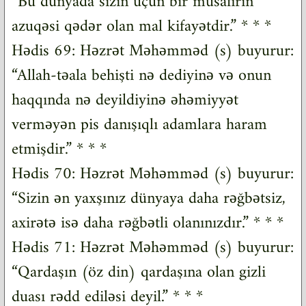
“Bu dünyada sizin üçün bir müsafirin
azuqəsi qədər olan mal kifayətdir.” * * *
Hədis 69: Həzrət Məhəmməd (s) buyurur:
“Allah-təala behişti nə dediyinə və onun
haqqında nə deyildiyinə əhəmiyyət
verməyən pis danışıqlı adamlara haram
etmişdir.” * * *
Hədis 70: Həzrət Məhəmməd (s) buyurur:
“Sizin ən yaxşınız dünyaya daha rəğbətsiz,
axirətə isə daha rəğbətli olanınızdır.” * * *
Hədis 71: Həzrət Məhəmməd (s) buyurur:
“Qardaşın (öz din) qardaşına olan gizli
duası rədd ediləsi deyil.” * * *