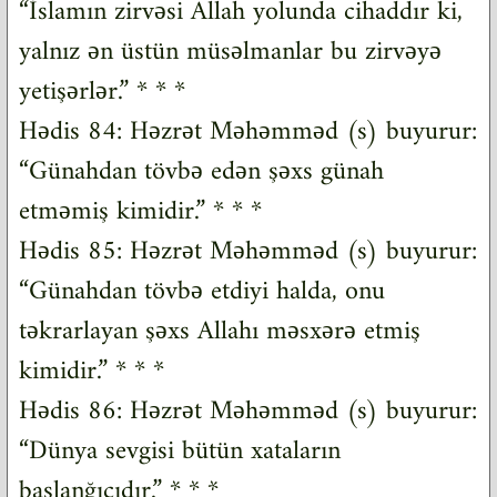
“İslamın zirvəsi Allah yolunda cihaddır ki,
yalnız ən üstün müsəlmanlar bu zirvəyə
yetişərlər.” * * *
Hədis 84: Həzrət Məhəmməd (s) buyurur:
“Günahdan tövbə edən şəxs günah
etməmiş kimidir.” * * *
Hədis 85: Həzrət Məhəmməd (s) buyurur:
“Günahdan tövbə etdiyi halda, onu
təkrarlayan şəxs Allahı məsxərə etmiş
kimidir.” * * *
Hədis 86: Həzrət Məhəmməd (s) buyurur:
“Dünya sevgisi bütün xataların
başlanğıcıdır.” * * *