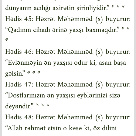
dünyanın acılığı axirətin şirinliyidir.” * * *
Hədis 45: Həzrət Məhəmməd (s) buyurur:
“Qadının cihadı ərinə yaxşı baxmaqdır.” * *
*
Hədis 46: Həzrət Məhəmməd (s) buyurur:
“Evlənməyin ən yaxşısı odur ki, asan başa
gəlsin.” * * *
Hədis 47: Həzrət Məhəmməd (s) buyurur:
“Dostlarınızın ən yaxşısı eyblərinizi sizə
deyəndir.” * * *
Hədis 48: Həzrət Məhəmməd (s) buyurur:
“Allah rəhmət etsin o kəsə ki, öz dilini