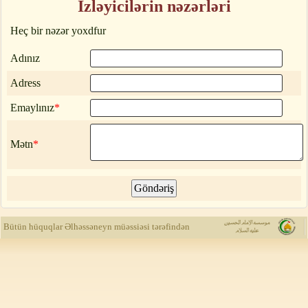
İzləyicilərin nəzərləri
Heç bir nəzər yoxdfur
Adınız
Adress
Emaylınız
*
Mətn
*
Miras və İslam
Bütün hüquqlar Əlhəssəneyn müəssiəsi tərəfindən qorunur. 2012 Saytdan istifad
Networ