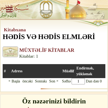
Kitabxana
HƏDİS VƏ HƏDİS ELMLƏRİ
MÜXTƏLİF KİTABLAR
Kitablar: 1
Endirmək,
#
Adress
Müəllif
yükləmək
«
»
Başla
öncəki
Sonrakı
Son
Səfhə
Dan dən 0
Öz nəzərinizi bildirin