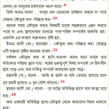
৯
কেননা,তা মানুষের মর্যাদাকে ধ্বংস করে।’
তিনি আরও বলেন :
ﹺ
‘মানুষ যেন তোমাকে তাচ্ছিল্য করতে না পারে
১০
সেজন্য কৌতুক বলা পরিহার কর।’
অনেক সময় কৌতুক করার বিষয়টি মানুষ সহজভাবে গ্রহণ করতে
পারে না এবং ভুলবোঝার মাধ্যমে পারস্পরিক সম্পর্কের অবনতি হয়।
এমনকি এর কারণে শত্রুতারও সৃষ্টি হয়।
ইমাম আলী (আ.) বলেছেন : ‘কৌতুক করা পরিহার কর। যেহেতু
১১
এটি শত্রুতা সৃষ্টির অন্যতম কারণ।’
সর্বক্ষণ কৌতুক করা বা হাসি-তামাশা করার ফলে মানুষ তার
সত্যিকার পরিচয় ভুলে যায়। ধর্মের গুরুত্বপূর্ণ বিষয় সম্পর্কে সে উদাসীন
হয়ে পড়ে এবং তার দায়িত্ব সম্পর্কে অসচেতন হয়ে পড়ে।
মহানবী (সা.) বলেন : ‘আমি যা জানি তা যদি তোমরা জানতে তবে
১২
খুব কমই হাসতে ও খুব বেশি কাঁদতে।’
হযরত আলী (আ.) বলেন : ‘যে ব্যক্তি অতিরিক্ত হাসে তার আত্মা মরে
১৩
যায়।’
আর এজন্যই অতিরিক্ত হাস্য-কৌতুক থেকে আমাদের বিরত থাকতে
হবে।