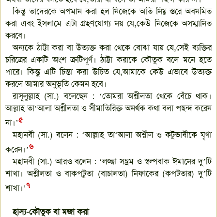
কিন্তু তাদেরকে অপমান করা হল নিজেকে অতি নিম্ন স্তরে অবনমিত
করা এবং ইসলামে এটা গ্রহণযোগ্য নয় যে,কেউ নিজেকে অসম্মানিত
করবে।
অন্যকে ঠাট্টা করা বা উত্যক্ত করা থেকে বোঝা যায় যে,সেই ব্যক্তির
চরিত্রের একটি অংশ ত্রুটিপূর্ণ। ঠাট্টা করাকে কৌতুক বলে মনে হতে
পারে। কিন্তু এটি চিন্তা করা উচিত যে,আমাকে কেউ এভাবে উত্যক্ত
করলে আমার অনুভূতি কেমন হবে।
রাসূলুল্লাহ (সা.) বলেছেন : ‘তোমরা অশ্লীলতা থেকে বেঁচে থাক।
আল্লাহ তা‘আলা অশ্লীলতা ও সীমাতিরিক্ত অনর্থক কথা বলা পছন্দ করেন
৫
না।’
মহানবী (সা.) বলেন : ‘আল্লাহ তা‘আলা অশ্লীল ও কটুভাষীকে ঘৃণা
৬
করেন।’
মহানবী (সা.) আরও বলেন : ‘লজ্জা-সম্ভ্রম ও স্বল্পবাক ঈমানের দু’টি
শাখা। অশ্লীলতা ও বাকপটুতা (বাচালতা) নিফাকের (কপটতার) দু’টি
৭
শাখা।’
হাস্য-কৌতুক বা মজা করা