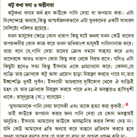
কটু কথা বলা ও অশ্লীলতা
কটুকথা বলার অর্থ হল কাউকে গালি দেয়া বা অপমান করা। এটা
নিঃসন্দেহে অন্যায়,কিন্তু আশ্চর্যজনকভাবে এটা যুবকদের একটি সাধারণ
বৈশিষ্ট্যে পরিণত হয়েছে।
যখন মানুষের ক্ষেত্রে কোন খারাপ কিছু ঘটে অথবা যখন কেউ তাদের
অপছন্দনীয় কোন কাজ করে তখন অধিকাংশ মানুষই গালিগালাজ করে।
তারা বলে যে,গালি দেয়া তাদের ক্রোধ দমনে সাহায্য করে এবং
তাদেরকে আরও খারাপ কোন কিছু করা থেকে বিরত রাখে। যদিও এটা
কিছুটা হলেও সত্য কিন্তু ইসলাম একে প্রত্যাখ্যান করে। কেননা,যে
ব্যক্তি তার ক্রোধকে কটু ভাষা প্রয়োগ ছাড়া নিয়ন্ত্রণ করতে পারে না,তার
ইচ্ছাশক্তি খুবই দুর্বল। ইসলামী আচরণের দৃষ্টিকোণ থেকে ঐ ব্যক্তিই
মহৎ যে তার ক্রোধকে নিয়ন্ত্রণ করতে পারে এবং ঐ অবস্থায়ও হাসিখুশী
থাকে। রাসূলুল্লাহ (সা.) বলেছেন :
৪
‘মুসলমানকে গালি দেয়া ফাসেকী এবং তাকে হত্যা করা কুফরী।’
তাই কাউকে অপমান করার জন্য গালি দেয়া যে কোন অবস্থায়ই
অনুচিত। ইসলাম আমাদের কাউকে অসম্মানিত করার শিক্ষা দেয় না।
যদি কেউ আমাদের প্রতি অন্যায় করে তাহলে প্রতিবাদ করতে হবে
অথবা তাদের বলতে হবে যে,তারা যা বলে তা আমরা পছন্দ করি না।