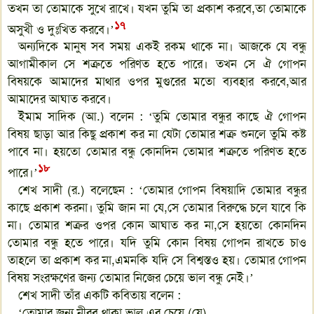
তখন তা তোমাকে সুখে রাখে। যখন তুমি তা প্রকাশ করবে,তা তোমাকে
১৭
অসুখী ও দুঃখিত করবে।’
অন্যদিকে মানুষ সব সময় একই রকম থাকে না। আজকে যে বন্ধু
আগামীকাল সে শত্রুতে পরিণত হতে পারে। তখন সে ঐ গোপন
বিষয়কে আমাদের মাথার ওপর মুগুরের মতো ব্যবহার করবে,আর
আমাদের আঘাত করবে।
ইমাম সাদিক (আ.) বলেন : ‘তুমি তোমার বন্ধুর কাছে ঐ গোপন
বিষয় ছাড়া আর কিছু প্রকাশ কর না যেটা তোমার শত্রু শুনলে তুমি কষ্ট
পাবে না। হয়তো তোমার বন্ধু কোনদিন তোমার শত্রুতে পরিণত হতে
১৮
পারে।’
শেখ সাদী (র.) বলেছেন : ‘তোমার গোপন বিষয়াদি তোমার বন্ধুর
কাছে প্রকাশ করনা। তুমি জান না যে,সে তোমার বিরুদ্ধে চলে যাবে কি
না। তোমার শত্রুর ওপর কোন আঘাত কর না,সে হয়তো কোনদিন
তোমার বন্ধু হতে পারে। যদি তুমি কোন বিষয় গোপন রাখতে চাও
তাহলে তা প্রকাশ কর না,এমনকি যদি সে বিশ্বস্তও হয়। তোমার গোপন
বিষয় সংরক্ষণের জন্য তোমার নিজের চেয়ে ভাল বন্ধু নেই।’
শেখ সাদী তাঁর একটি কবিতায় বলেন :
‘তোমার জন্য নীরব থাকা ভাল এর চেয়ে (যে),