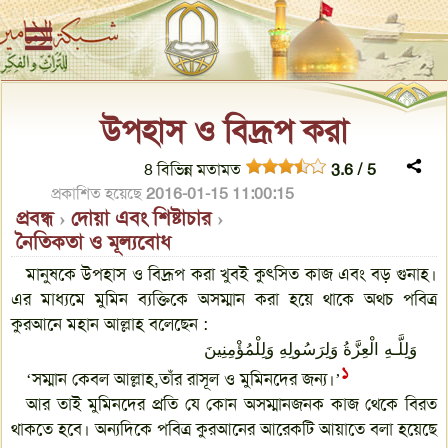
উপহাস ও বিদ্রূপ করা
8
বিভিন্ন মতামত
3.6
/
5
প্রকাশিত হয়েছে
2016-01-15 11:00:15
প্রবন্ধ
›
দোয়া এবং শিষ্টাচার
›
নৈতিকতা ও মূল্যবোধ
মানুষকে উপহাস ও বিদ্রূপ করা খুবই কুৎসিত কাজ এবং বড় গুনাহ।
এর মাধ্যমে মুমিন ব্যক্তিকে অসম্মান করা হয়ে থাকে অথচ পবিত্র
কুরআনে মহান আল্লাহ বলেছেন :
وَلِلَّـهِ الْعِزَّةُ وَلِرَسُولِهِ وَلِلْمُؤْمِنِينَ
১
‘সম্মান কেবল আল্লাহ,তাঁর রাসূল ও মুমিনদের জন্য।’
আর তাই মুমিনদের প্রতি যে কোন অসম্মানজনক কাজ থেকে বিরত
থাকতে হবে। অন্যদিকে পবিত্র কুরআনের আরেকটি আয়াতে বলা হয়েছে