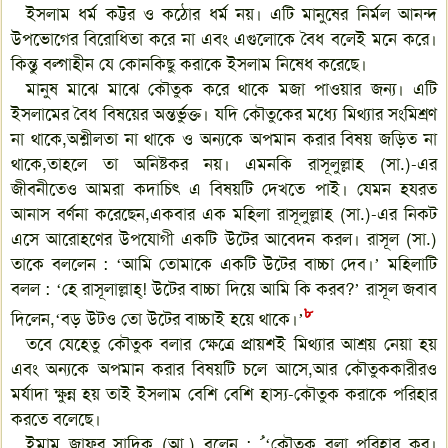
ইসলাম ধর্ম কট্টর ও কঠোর ধর্ম নয়। এটি মানুষের নির্মল আনন্দ
উপভোগের বিরোধিতা করে না এবং এগুলোকে বৈধ বলেই মনে করে।
কিন্তু বল্গাহীন যে কোনকিছু করাকে ইসলাম নিষেধ করেছে।
মানুষ মাঝে মাঝে কৌতুক করে থাকে মজা পাওয়ার জন্য। এটি
ইসলামের বৈধ বিষয়ের অন্তর্ভুক্ত। যদি কৌতুকের মধ্যে মিথ্যার সংমিশ্রণ
না থাকে,অশ্লীলতা না থাকে ও অন্যকে অপমান করার বিষয় জড়িত না
থাকে,তাহলে তা অনিষ্টকর নয়। এমনকি রাসূলুল্লাহ (সা.)-এর
জীবনীতেও আমরা কদাচিৎ এ বিষয়টি দেখতে পাই। যেমন হযরত
আনাস বর্ণনা করেছেন,একবার এক মহিলা রাসূলুল্লাহ (সা.)-এর নিকট
এসে আরোহণের উপযোগী একটি উটের আবেদন করল। রাসূল (সা.)
তাকে বললেন : ‘আমি তোমাকে একটি উটের বাচ্চা দেব।’ মহিলাটি
বলল : ‘হে রাসূলাল্লাহ্! উটের বাচ্চা দিয়ে আমি কি করব?’ রাসূল জবাব
৮
দিলেন,‘বড় উটও তো উটের বাচ্চাই হয়ে থাকে।’
তবে যেহেতু কৌতুক বলার ক্ষেত্রে প্রায়শই মিথ্যার আশ্রয় নেয়া হয়
এবং অন্যকে অপমান করার বিষয়টি চলে আসে,আর কৌতুককারীরও
মর্যাদা ক্ষুন্ন হয় তাই ইসলাম বেশি বেশি হাস্য-কৌতুক করাকে পরিহার
করতে বলেছে।
ইমাম জাফর সাদিক (আ.) বলেন :
ﹸ
‘কৌতুক বলা পরিহার কর।