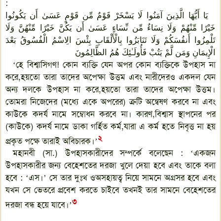
:
يَا أَيُّهَا الَّذِينَ آمَنُوا لَا يَسْخَرْ قَوْمٌ مِّن قَوْمٍ عَسَىٰ أَن يَكُونُوا
خَيْرًا مِّنْهُمْ وَلَا نِسَاءٌ مِّن نِّسَاءٍ عَسَىٰ أَن يَكُنَّ خَيْرًا مِّنْهُنَّ وَلَا
تَلْمِزُوا أَنفُسَكُمْ وَلَا تَنَابَزُوا بِالْأَلْقَابِ بِئْسَ الِاسْمُ الْفُسُوقُ بَعْدَ
الْإِيمَانِ وَمَن لَّمْ يَتُبْ فَأُولَـٰئِكَ هُمُ الظَّالِمُونَ
‘হে বিশ্বাসিগণ! কোন ব্যক্তি যেন অপর কোন ব্যক্তিকে উপহাস না
করে,হয়তো তারা তাদের অপেক্ষা উত্তম এবং নারীদেরও একদল যেন
অন্য দলকে উপহাস না করে,হয়তো তারা তাদের অপেক্ষা উত্তম।
তোমরা নিজেদের (মধ্যে একে অপরের) ত্রুটি অন্বেষণ করবে না এবং
কাউকে কদর্য নামে সম্বোধন করবে না। কারণ,বিশ্বাস স্থাপনের পর
(কাউকে) কদর্য নামে ডাকা গর্হিত কর্ম,যারা এ কর্ম হতে নিবৃত্ত না হয়
২
প্রকৃত পক্ষে তারাই অবিচারক।’
মহানবী (সা.) উপহাসকারীদের সম্পর্কে বলেছেন : ‘একজন
উপহাসকারীর জন্য বেহেশতের দরজা খুলে দেয়া হবে এবং তাকে বলা
হবে : ‘এস।’ সে তার দুঃখ ওঅসহায়ত্ব নিয়ে সামনে অগ্রসর হবে এবং
যখন সে ভেতরে প্রবেশ করতে চাইবে তখনই তার সামনে বেহেশতের
৩
দরজা বন্ধ হয়ে যাবে।’