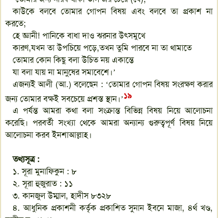
কাউকে বলবে তোমার গোপন বিষয় এবং বলবে তা প্রকাশ না
করতে;
হে জ্ঞানী! পানিকে বাধা দাও ঝরনার উৎসমুখে
কারণ,যখন তা উপচিয়ে পড়ে,তখন তুমি পারবে না তা থামাতে
তোমার কোন কিছু বলা উচিত নয় একান্তে
যা বলা যায় না মানুষের সমাবেশে।’
এজন্যই আলী (আ.) বলেছেন : ‘তোমার গোপন বিষয় সংরক্ষণ করার
১৯
জন্য তোমার বক্ষই সবচেয়ে প্রশস্ত স্থান।’
এ পর্যন্ত আমরা কথা বলা সংক্রান্ত বিভিন্ন বিষয় নিয়ে আলোচনা
করেছি। পরবর্তী সংখ্যা থেকে আমরা অন্যান্য গুরুত্বপূর্ণ বিষয় নিয়ে
আলোচনা করব ইনশাআল্লাহ।
তথ্যসূত্র :
১. সূরা মুনাফিকুন : ৮
২. সূরা হুজুরাত : ১১
৩. কানজুল উম্মাল, হাদীস ৮৩২৮
৪. আধুনিক প্রকাশনী কর্তৃক প্রকাশিত সুনান ইবনে মাজা, ৪র্থ খণ্ড,