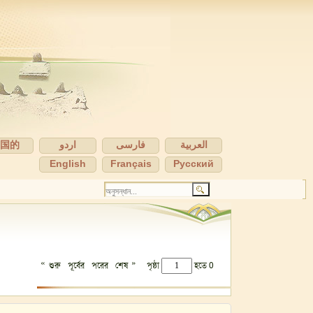
中国的
اردو
فارسی
العربية
English
Français
Pусский
«
»
শুরু
পূর্বের
পরের
শেষ
পৃষ্ঠা
হতে 0