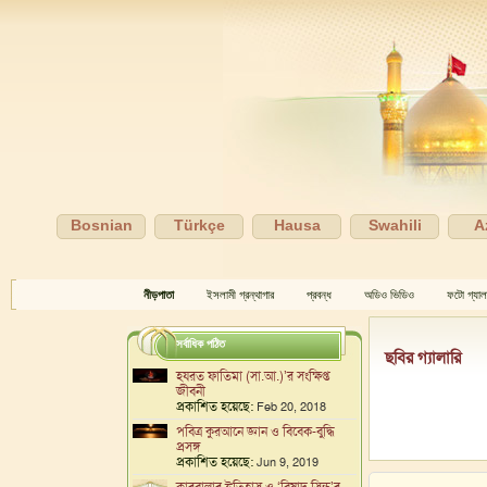
Bosnian
Türkçe
Hausa
Swahili
A
নীড়পাতা
ইসলামী গ্রন্থাগার
প্রবন্ধ
অডিও ভিডিও
ফটো গ্যাল
সর্বাধিক পঠিত
ছবির গ্যালারি
হযরত ফাতিমা (সা.আ.)’র সংক্ষিপ্ত
জীবনী
প্রকাশিত হয়েছে:
Feb 20, 2018
পবিত্র কুরআনে জ্ঞান ও বিবেক-বুদ্ধি
প্রসঙ্গ
প্রকাশিত হয়েছে:
Jun 9, 2019