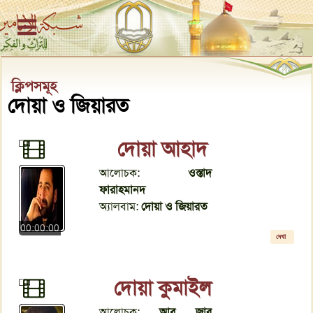
ক্লিপসমূহ
দোয়া ও জিয়ারত
দোয়া আহাদ
আলোচক:
ওস্তাদ
ফারাহমানদ
অ্যালবাম:
দোয়া ও জিয়ারত
00:00:00
দেখা
দোয়া কুমাইল
আলোচক:
আবু জার