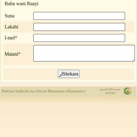
Babu wani Raayi
Suna
Lakabi
I-mel
*
Matani
*
Muassasar al
Dukkan hakkoki na cibiyar Muassasar alhasanain (a.s) ne, kuma yada rubuce-rubu