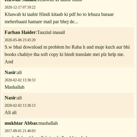
2020-12-17 07:19:22
Khawab ki taabir Hindi kitaab ki pdf ho to lehaza baraae
meherbaani hamare mail par bhej de...
Farhan Haider
:Tauziul masail
2020-05-06 23:45:20
S.w bhai download m problem ho Raha h and muje kuch aur bhi
books chahiye tha soft copy ki hindi translate mei plz help me.
And
Nasir
:ali
2020-02-02 13:36:53
Mashallah
Nasir
:ali
2020-02-02 13:36:13
Ali ali
mukhtar Abbas
:mashallah
2017-09-01 21:46:03