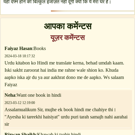
यही दफ्न होने की बिल्कुल इजाज़त नही दूंगी क्यो कि ये मेरा घर है।
आपका कमेंन्टस
यूज़र कमेंन्टस
Faiyaz Hasan
:Books
2024-03-18 18:17:32
Urdu kitabon ko Hindi me translate kerna, behad umdah kaam.
Iski sakht zaroorat hai india me rahne wale shion ko. Khuda
aapko iska ajr du ya aur aakhrat dono me de aapko. Ws salaam
Faiyaz
Neha
:Want one book in hindi
2023-03-12 12:19:00
Assalamualikum Sir, mujhe ek book hindi me chahiye thi।
"Ayesha ki tareekhi haisiyat" urdu puri tarah samajh nahi aarahai
sir
Rizwan Shaikh
:Khawab ki taabir hindi