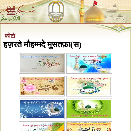
फ़ोटो
हज़रते मौहम्मदे मुसतफ़ा(स)