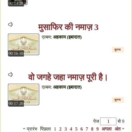
00:14:28
मुसाफिर की नमाज़ 3
एल्बम:
अहकाम (इबादात)
सुनना
00:16:10
वो जगहे जहा नमाज़ पूरी है।
एल्बम:
अहकाम (इबादात)
सुनना
00:17:20
पेज
से 9
«
»
प्रारंभ
पिछला
1
2
3
4
5
6
7
8
9
अगला
अंत