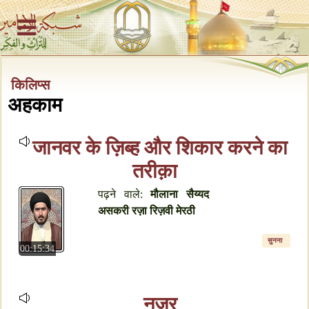
किलिप्स
अहकाम
जानवर के ज़िब्ह और शिकार करने का
तरीक़ा
पढ़ने वाले:
मौलाना सैय्यद
असकरी रज़ा रिज़वी मेरठी
सुनना
00:15:34
नज़र