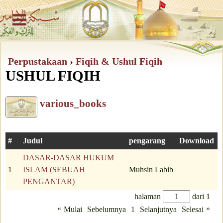
Perpustakaan
›
Fiqih & Ushul Fiqih
USHUL FIQIH
various_books
#
Judul
pengarang
Download
DASAR-DASAR HUKUM
1
ISLAM (SEBUAH
Muhsin Labib
PENGANTAR)
halaman
dari 1
«
»
Mulai
Sebelumnya
1
Selanjutnya
Selesai