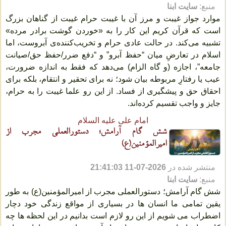
منبع:
سایت ابنا
موارد جواز غیبت و مرز آن با غیبت حرام غیبت از گناهان بزرگ
است که قرآن کریم این کار را به «خوردن گوشت برادر مرده»
تشبیه می‌کند. در حالت عادی حرام و تخریب‌کننده‌ی آبروست، اما
اسلام در تعارضِ میان “حفظ آبرو” و “دفع ضرر/حفظ حق/صیانت
جامعه”، اجازه (و گاه الزام) می‌دهد که فقط به اندازه ضرورت،
عیب یا رفتارِ مربوطه بیان شود؛ نه برای تحقیر و انتقام، بلکه برای
احقاق حق و پیشگیری از فساد. از این ‌رو علما غیبت را به حرام،
جایز و واجب تقسیم کرده‌اند.
امام علی علیه السلام
شش گام آرامش؛ دستورالعملی مجرب از
امیرالمؤمنین(ع)
منتشر شده در
2026-07-11 21:41:03
منبع:
سایت ابنا
شش گام آرامش؛ دستورالعملی مجرب از امیرالمؤمنین(ع) به طور
یقین تمامی ما انسان ها در بسیاری از مواقع زندگی خود دچار
اضطراب می شویم از این رو لازم است بدانیم در این لحظه ها چه