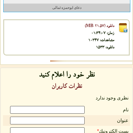
دعای ابوحمزه ثمالی
دانلود (21.57 MB)
زمان: 01:34:07
مشاهدات: 10347
دانلود: 1533
نظر خود را اعلام كنید
نظرات كاربران
نظری وجود ندارد
نام
عنوان
پست الكترونیك
*