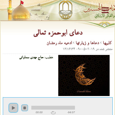
دعای ابوحمزه ثمالی
كلیپها
›
دعاها و زیارتها
›
ادعيه ماه رمضان
منتشر شده در
2019-05-09 13:16:34
خطیب:
حاج مهدی سماواتی
00:00
-94:07