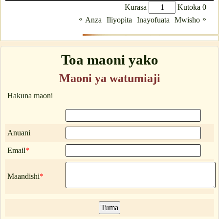
Kurasa
Kutoka 0
«
»
Anza
Iliyopita
Inayofuata
Mwisho
Toa maoni yako
Maoni ya watumiaji
Hakuna maoni
Anuani
Email
*
Maandishi
*