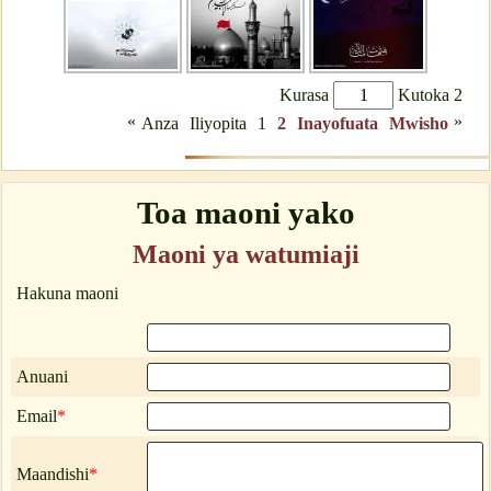
Kurasa
Kutoka 2
«
»
Anza
Iliyopita
1
2
Inayofuata
Mwisho
Toa maoni yako
Maoni ya watumiaji
Hakuna maoni
Anuani
Email
*
Maandishi
*