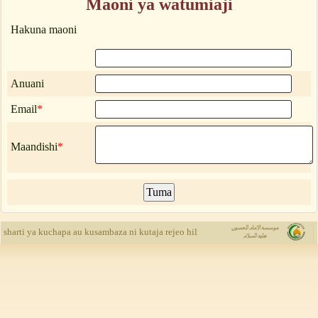
Maoni ya watumiaji
Hakuna maoni
Anuani
Email
*
Maandishi
*
Site ya Al-
sharti ya kuchapa au kusambaza ni kutaja rejeo hili. haki zote zimehifadhiwa na T
Hassanaini (A.
wa utamaduni
mafunzo