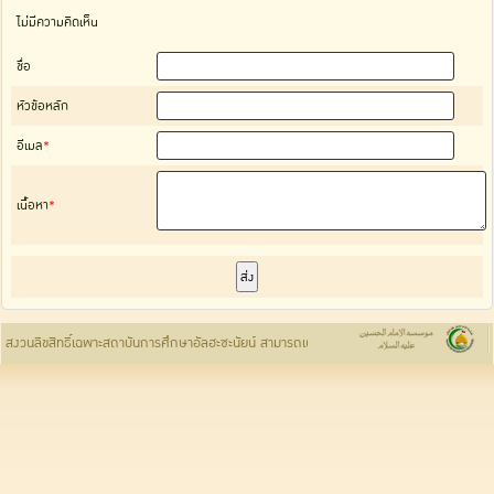
ไม่่มีความคิดเห็น
ชื่อ
หัวข้อหลัก
อีเมล
*
เนื้อหา
*
เว็บไซต์ อิมาม อ
สงวนลิขสิทธิ์เฉพาะสถาบันการศึกษาอัลฮะซะนัยน์ สามารถเผยแพร่ข้อมูลได้โดยอ้างอิงที่มา
สถาบ
มัสลาม)เพื่อค
อิ