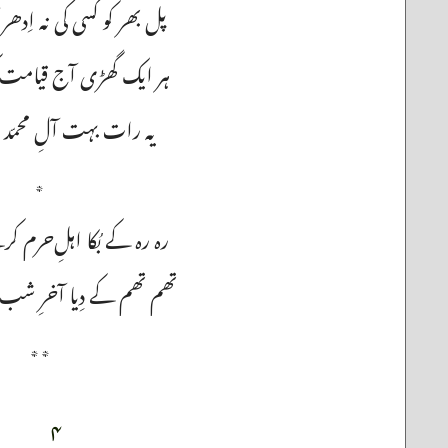
پل بھر کو کسی کی نہ اِدھر
ہر ایک گھڑی آج قیامت 
یہ رات بہت آلِ محمّد 
٭
رہ رہ کے بُکا اہلِ‌حرم ک
تھم تھم کے دِیا آخرِ شب 
٭٭
۴