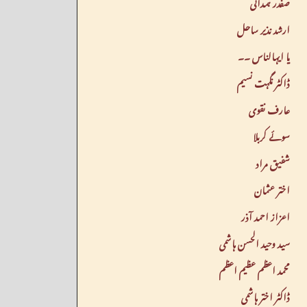
صفدر ہمدانی
ارشد نذیر ساحل
یا ایہالناس ۔۔
ڈاکٹر نگہت نسیم
عارف نقوی
سوئے کربلا
شفیق مراد
اختر عثمان
اعزاز احمد آذر
سید وحید الحسن ہاشمی
محمد اعظم عظیم اعظم
ڈاکٹر اختر ہاشمی