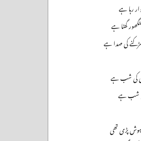
وار رہا ہے
نگھور گھٹا ہے
ڑکنے کی صدا ہے
انی کی شب ہے
ی کی شب ہے
دہوش پڑی تھی