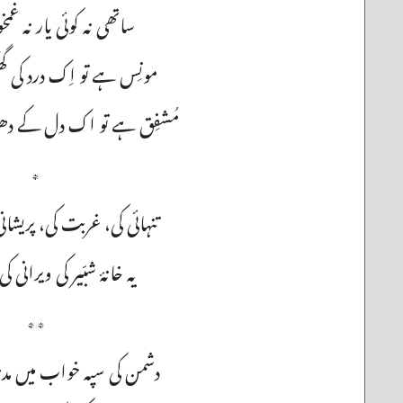
ساتھی نہ کوئی یار نہ غمخ
مونِس ہے تو اِک درد کی گھ
مُشفِق ہے تو اک دل کے دھ
٭
تنہائی کی، غربت کی، پریش
یہ خانۂ شبّیر کی ویران
٭٭
دشمن کی سپہ خواب میں‌ م