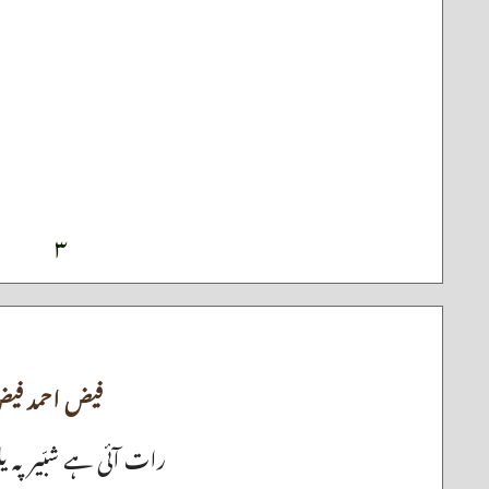
۳
فیض احمد فی
رات آئی ہے شبّیر پہ یلغ