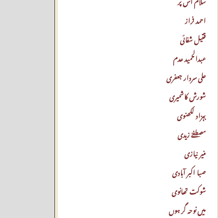
سلام اُس پر
احمد فراز
قتیل شفائی
عبدالحمید عدم
علی سردار جعفری
شورش کاشمیری
بہزاد لکھنوی
مصطفےٰ زیدی
منیر نیازی
صبا اکبر آبادی
شوکت تھانوی
میں نوحہ گر ہوں