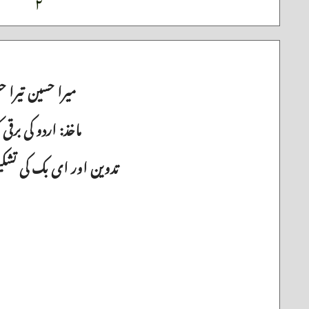
۲
میرا حسین تیرا 
ماخذ: اردو کی برقی
تدوین اور ای بک کی تشکیل