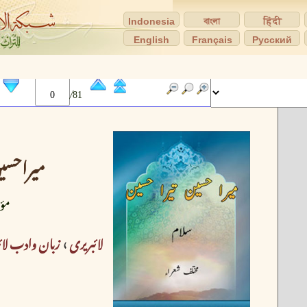
Indonesia
বাংলা
हिंदी
English
Français
Pусский
81 /
میراحسین
مؤ
لائبریری
›
زبان وادب لائ