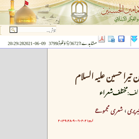
مشاہدے: 36727 / ڈاؤنلوڈ: 3799
2021-06-09 20:29:28
 تیرا حسین علیہ السلام
لف:
مختلف شعراء
بریری
›
شعری مجموعے
اردو
۲۰۲۱-۰۶-۰۹ ۲۰:۲۹:۲۸