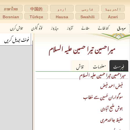
العربية
فارسی
اردو
中国的
ภาษาไทย
Bosnian
Türkçe
Hausa
Swahili
Azəri
سرورق
کتابخانے
مقالے
آڈیوز
ویڈیوز
فوٹو گیلری
تلاش کریں
میراحسین تیرا حسین علیہ السلام
فہرست
معلومات
تلاش
میراحسین تیرا حسین علیہ السلام
فیض احمد فیض
سوگواران حُسین سے خطاب
جوش ملیح آبادی
حفیظ جالندھری