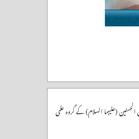
 الحسنین (علیہما السلام) کے گروہ علمی