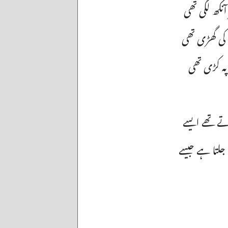
 آنکھ لگی تھی
کی گھڑی تھی
پہ کڑی تھی
رتے تھے ایسے
جلتا ہے جیسے