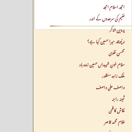
امجد اسلام امجد
غنیم کی سرحدوں کے اندر
پروین شاکر
نہ پُوچھ میرا حسین کیا ہے؟
محسن نقوی
سلام خونِ شہیداں حسین زندہ باد
ملک زادہ منظور
واصف علی واصف
ثمینہ راجہ
نقاش کاظمی
غلام محمد قاصر