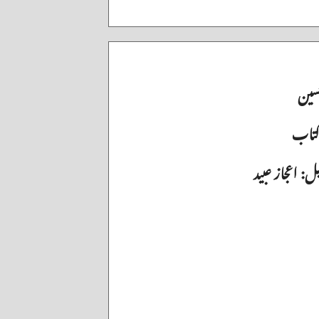
حسین
 کتاب
: اعجاز عبید