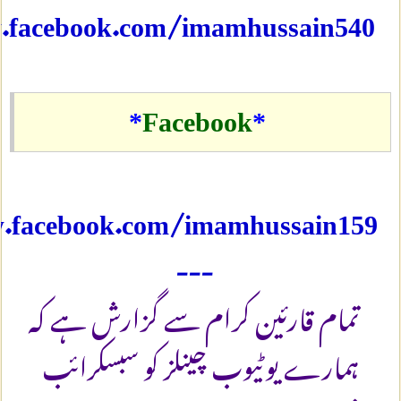
.facebook.com/imamhussain540
*
Facebook
*
.facebook.com/imamhussain159
---
تمام قارئین کرام سے گزارش ہے کہ
ہمارے یوٹیوب چینلز کو سبسکرائب