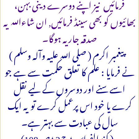
فرمائیں نیز اپنے دوسرے دینی بہن،
بھائیوں کو بھی سینڈ فرمائیں, ان شاءاللہ یہ
صدقہ جاریہ ہوگا۔
پیغمبر اکرم ( صلی اللہ علیہ وآلہ وسلم )
نے فرمایا : علم کا تعلق حکمت سے ہے جو
اسے سنے اور دوسروں کے لیے نقل
کرے یا خود اس پرعمل کرے تو یہ ایک
سال کی عبادت سے بہتر ہے۔
( كنز الفوائد، ؛ ج‏2 ؛ ص108)