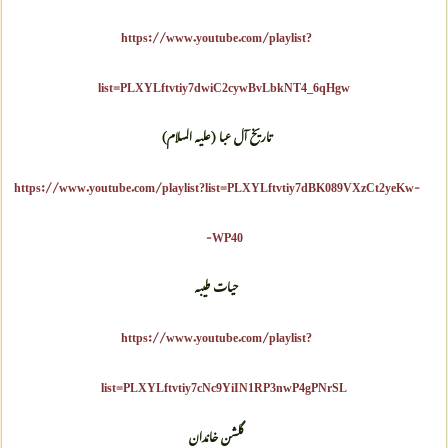
https://www.youtube.com/playlist?
list=PLXYLftvtiy7dwiC2cywBvLbkNT4_6qHgw
تاریخ آل عبا (علیه السلام)
https://www.youtube.com/playlist?list=PLXYLftvtiy7dBK089VXzCt2yeKw-
WP40-
حیات طیبه
https://www.youtube.com/playlist?
list=PLXYLftvtiy7cNc9YiIN1RP3nwP4gPNrSL
گلشن خاندان