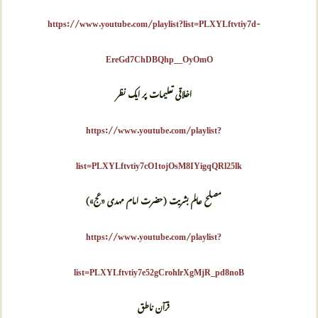
https://www.youtube.com/playlist?list=PLXYLftvtiy7d-
EreGd7ChDBQhp__OyOmO
اخلاقی تعلیمات پر ایک نظر
https://www.youtube.com/playlist?
list=PLXYLftvtiy7cO1tojOsM8IYigqQRl25lk
مصلح عالم بشریت (حضرت امام مهدی «
عج
»)
https://www.youtube.com/playlist?
list=PLXYLftvtiy7e52gCrohlrXgMjR_pd8noB
قرآن ناطق