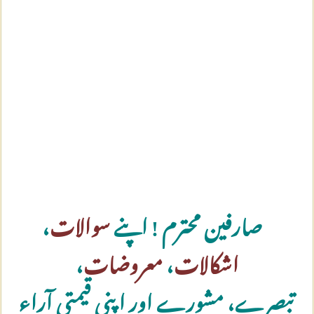
صارفین محترم ! اپنے
سوالات
،
اشکالات
،
معروضات
،
تبصرے، مشورے اور اپنی قیمتی آراء