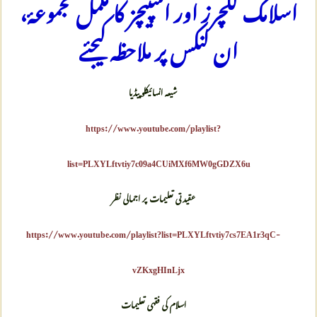
اسلامک لکچرز اور اسپیچز کا مکمل مجموعۂ،
ان لنکس پر ملاحظہ کیجئے
شیعه انسائیکلوپیڈیا
https://www.youtube.com/playlist?
list=PLXYLftvtiy7c09a4CUiMXf6MW0gGDZX6u
عقیدتی تعلیمات پر اجمالی نظر
https://www.youtube.com/playlist?list=PLXYLftvtiy7cs7EA1r3qC-
vZKxgHInLjx
اسلام کی فقهی تعلیمات