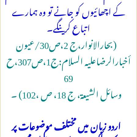
کے اچھائیوں کو جانے تو وہ ہمارے
اتباع کرینگے۔
(بحارالانوار،ج 2،ص30/عيون
أخبارالرضاعليه ‏السلام:ج1،ص307،ح
69
وسائل الشیعة، ج 18، ص ،102) ۔
اردو زبان میں مختلف موضوعات پر