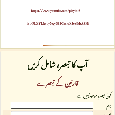
https://www.youtube.com/playlist?
list=PLXYLftvtiy7egyO83GhsryX3ee4MtAZHi
آپ کا تبصرہ شامل کریں
قارئین کے تبصرے
کوئی تبصرہ موجودنہیں ہے
نام
عنوان