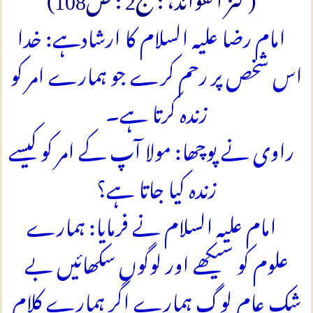
امام رضا علیہ السلام کا ارشادہے: خدا
اس شخص پر رحم کرے جو ہمارے امر کو
زندہ کرتا ہے۔
راوی نے پوچھا: مولا آپ کے امر کو کیسے
زندہ کیا جاتا ہے؟
امام علیہ السلام نے فرمایا: ہمارے
علوم کو سیکھے اور لوگوں سکھائیں بے
شک عام لوگ ہمارے اگر ہمارے کلام