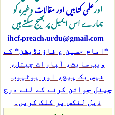
اور
علمی کتابیں اور مقالات
وغیرہ کو
ہمارے اس ایمیل پر بھیج سکتے ہیں
ihcf.preach.urdu@gmail.com
*
امام حسین ع فاؤنڈیشن* کے
ویب سایٹ، آپارات چینل،
فیس بک پیج، اور یوٹیوب
چینل جوائن کرنے کے لئے درج
ذیل لنکس پر کلک کریں۔