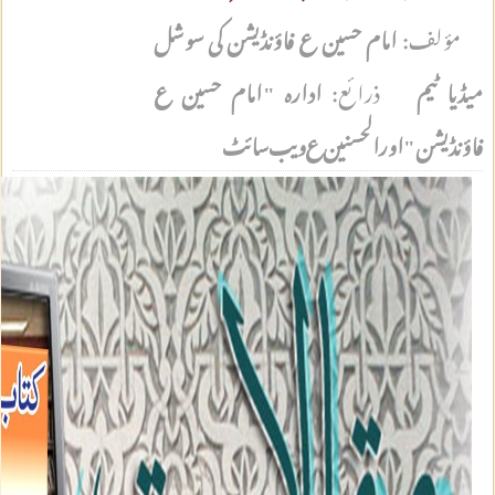
مؤلف:
امام حسین ع فاؤنڈیشن کی سوشل
میڈیا ٹیم
ذرائع:
ادارہ "امام حسین ع
فاؤنڈیشن" اور الحسنین ع ویب سائٹ