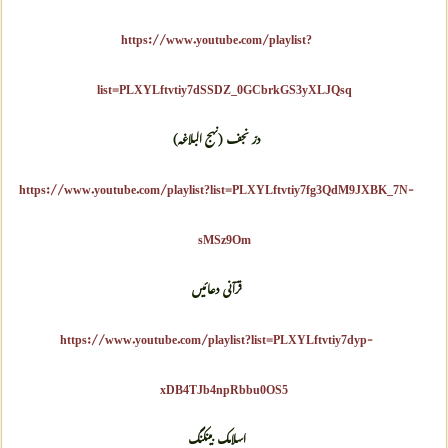
https://www.youtube.com/playlist?
list=PLXYLftvtiy7dSSDZ_0GCbrkGS3yXLJQsq
درّ نجف (نهج البلاغه)
https://www.youtube.com/playlist?list=PLXYLftvtiy7fg3QdM9JXBK_7N-
sMSz9Om
قرآنی دعائیں
https://www.youtube.com/playlist?list=PLXYLftvtiy7dyp-
xDB4TJb4npRbbu0OS5
اسلامک بینکنگ