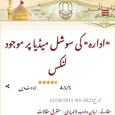
*ادارہ* کی سوشل میڈیا پر موجود
لنکس
5
/
4.5
2
ووٹ دیں
شائع
2023-03-11 12:50:59
مقالے
›
زبان وادب لائبریری
›
متفرق مقالات